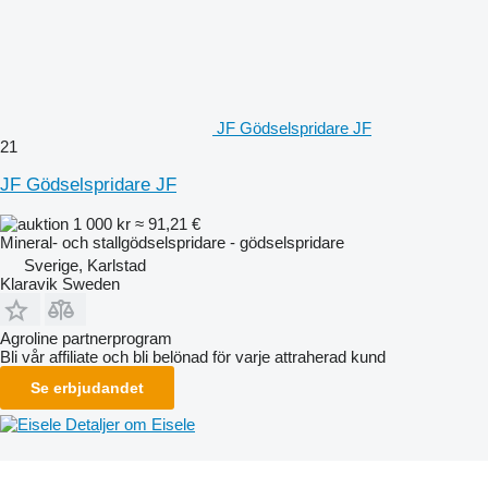
JF Gödselspridare JF
21
JF Gödselspridare JF
1 000 kr
≈ 91,21 €
Mineral- och stallgödselspridare - gödselspridare
Sverige, Karlstad
Klaravik Sweden
Agroline partnerprogram
Bli vår affiliate och bli belönad för varje attraherad kund
Se erbjudandet
Detaljer om Eisele