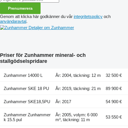
Prenumerera
Genom att klicka här godkänner du vår
integritetspolicy
och
användaravtal
.
Detaljer om Zunhammer
Priser för Zunhammer mineral- och
stallgödselspridare
Zunhammer 14000 L
År: 2004, täckning: 12 m
32 500 €
Zunhammer SKE 18 PU
År: 2019, täckning: 21 m
89 900 €
Zunhammer SKE18,5PU
År: 2017
54 900 €
Zunhammer Zunhammer
År: 2005, volym: 6 000
53 550 €
k 15.5 pul
m³, täckning: 11 m