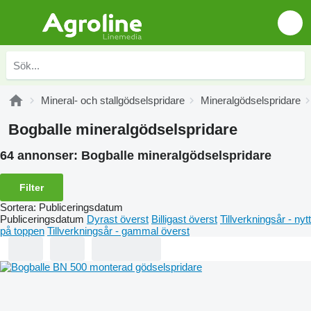
Mineral- och stallgödselspridare
Mineralgödselspridare
Bogballe mineralgödselspridare
64 annonser:
Bogballe mineralgödselspridare
Filter
Sortera
:
Publiceringsdatum
Publiceringsdatum
Dyrast överst
Billigast överst
Tillverkningsår - nytt
på toppen
Tillverkningsår - gammal överst