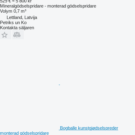
529 €
≈ 5 800 kr
Mineralgödselspridare - monterad gödselspridare
Volym
0,7 m³
Lettland, Latvija
Petriks un Ko
Kontakta säljaren
Bogballe kunstgjødselspreder
monterad gödselspridare