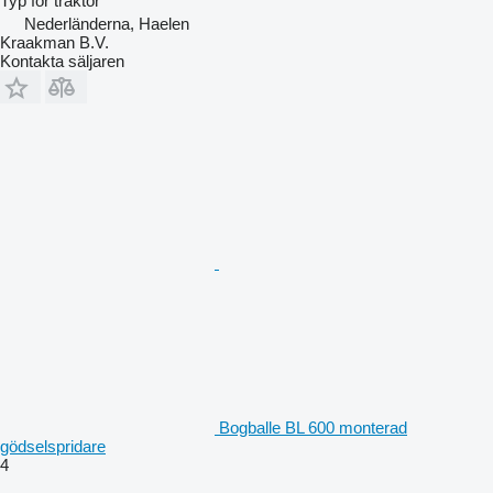
Typ
för traktor
Nederländerna, Haelen
Kraakman B.V.
Kontakta säljaren
Bogballe BL 600 monterad
gödselspridare
4