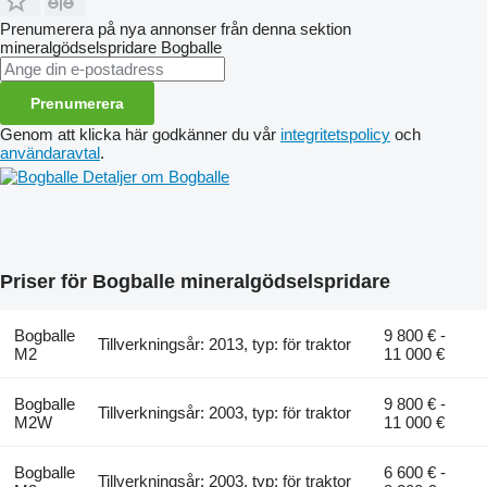
Prenumerera på nya annonser från denna sektion
mineralgödselspridare
Bogballe
Prenumerera
Genom att klicka här godkänner du vår
integritetspolicy
och
användaravtal
.
Detaljer om Bogballe
Priser för Bogballe mineralgödselspridare
Bogballe
9 800 € -
Tillverkningsår: 2013, typ: för traktor
M2
11 000 €
Bogballe
9 800 € -
Tillverkningsår: 2003, typ: för traktor
M2W
11 000 €
Bogballe
6 600 € -
Tillverkningsår: 2003, typ: för traktor