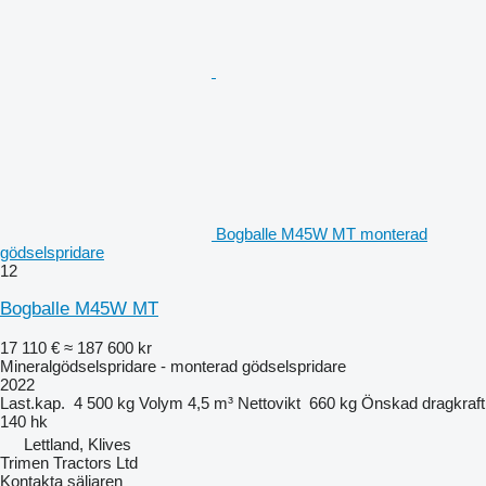
Bogballe M45W MT monterad
gödselspridare
12
Bogballe M45W MT
17 110 €
≈ 187 600 kr
Mineralgödselspridare - monterad gödselspridare
2022
Last.kap.
4 500 kg
Volym
4,5 m³
Nettovikt
660 kg
Önskad dragkraft
140 hk
Lettland, Klives
Trimen Tractors Ltd
Kontakta säljaren