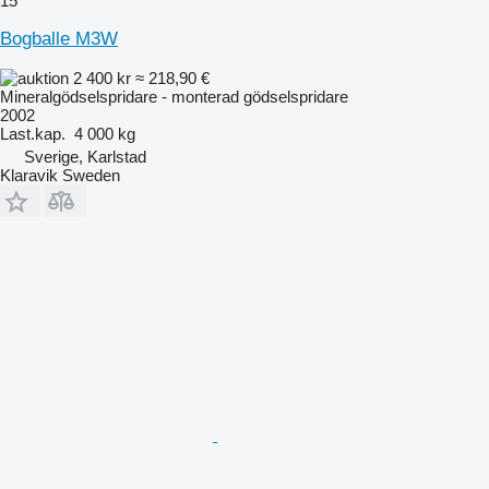
15
Bogballe M3W
2 400 kr
≈ 218,90 €
Mineralgödselspridare - monterad gödselspridare
2002
Last.kap.
4 000 kg
Sverige, Karlstad
Klaravik Sweden