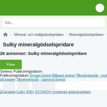
Mineral- och stallgödselspridare
Mineralgödselspridare
Sulky mineralgödselspridare
26 annonser:
Sulky mineralgödselspridare
Filter
Sortera
:
Publiceringsdatum
Publiceringsdatum
Dyrast överst
Billigast överst
Tillverkningsår - nytt
på toppen
Tillverkningsår - gammal överst