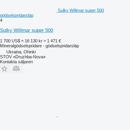
Sulky Willmar super 500
gödselspridarsläp
4
Sulky Willmar super 500
1 700 US$
≈ 16 130 kr
≈ 1 471 €
Mineralgödselspridare - gödselspridarsläp
Ukraina, Ohinki
STOV «Druzhba-Nova»
Kontakta säljaren