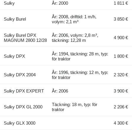
Sulky
År: 2000
1 811 €
År: 2008, drifttid: 1 m/h,
Sulky Burel
3 850 €
volym: 2,1 m³
Sulky Burel DPX
År: 2006, volym: 2,8 m³,
4 900 €
MAGNUM 2800 12/28
täckning: 12,28 m
År: 1994, täckning: 28 m, typ:
Sulky DPX
1 800 €
för traktor
År: 1996, täckning: 12 m, typ:
Sulky DPX 2004
2 320 €
för traktor
Sulky DPX EXPERT
År: 2006
3 900 €
Täckning: 18 m, typ: för
Sulky DPX GL 2000
2 206 €
traktor
Sulky GLX 3000
4 300 €