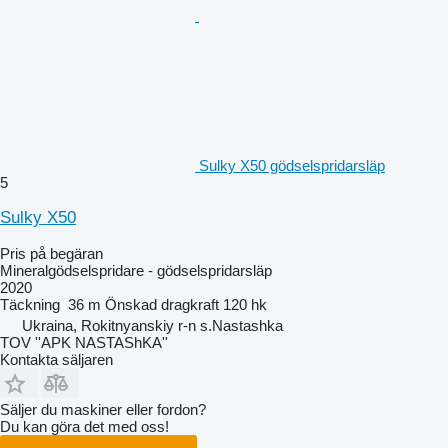
Sulky X50 gödselspridarsläp
5
Sulky X50
Pris på begäran
Mineralgödselspridare - gödselspridarsläp
2020
Täckning
36 m
Önskad dragkraft
120 hk
Ukraina, Rokitnyanskiy r-n s.Nastashka
TOV ''APK NASTAShKA''
Kontakta säljaren
Säljer du maskiner eller fordon?
Du kan göra det med oss!