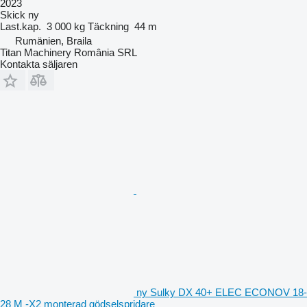
2023
Skick
ny
Last.kap.
3 000 kg
Täckning
44 m
Rumänien, Braila
Titan Machinery România SRL
Kontakta säljaren
ny Sulky DX 40+ ELEC ECONOV 18-
28 M -X2 monterad gödselspridare