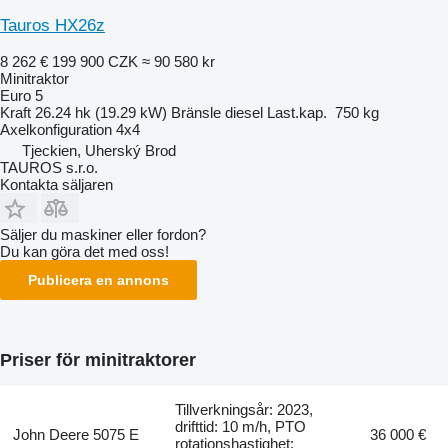
Tauros HX26z
8 262 €
199 900 CZK
≈ 90 580 kr
Minitraktor
Euro 5
Kraft
26.24 hk (19.29 kW)
Bränsle
diesel
Last.kap.
750 kg
Axelkonfiguration
4x4
Tjeckien, Uherský Brod
TAUROS s.r.o.
Kontakta säljaren
Säljer du maskiner eller fordon?
Du kan göra det med oss!
Publicera en annons
Priser för minitraktorer
Tillverkningsår: 2023,
drifttid: 10 m/h, PTO
John Deere 5075 E
36 000 €
rotationshastighet: