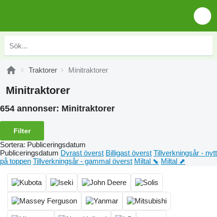
Traktorer
Minitraktorer
Minitraktorer
654 annonser:
Minitraktorer
Filter
Sortera
:
Publiceringsdatum
Publiceringsdatum
Dyrast överst
Billigast överst
Tillverkningsår - nytt
på toppen
Tillverkningsår - gammal överst
Miltal ⬊
Miltal ⬈