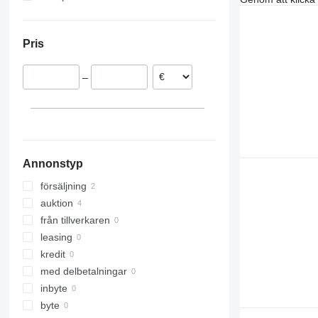
Norge
Nederländerna
Pris
Danmark
–
Annonstyp
försäljning
auktion
från tillverkaren
leasing
kredit
med delbetalningar
inbyte
byte