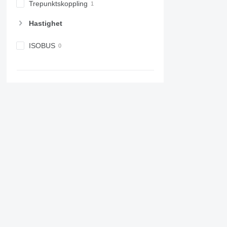
Trepunktskoppling
Hastighet
ISOBUS
Motor, växellåda
Motorfabrikat
Motormodell
Bränsle
Turbo
Intercooler
Cyl num
Partikelfilter