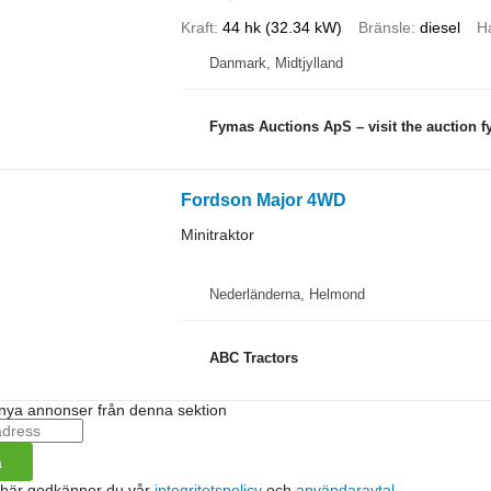
Kraft
44 hk (32.34 kW)
Bränsle
diesel
H
Danmark, Midtjylland
Fymas Auctions ApS – visit the auction 
Fordson Major 4WD
Minitraktor
Nederländerna, Helmond
ABC Tractors
nya annonser från denna sektion
a
 här godkänner du vår
integritetspolicy
och
användaravtal
.