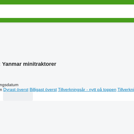
:
Yanmar minitraktorer
ingsdatum
m
Dyrast överst
Billigast överst
Tillverkningsår - nytt på toppen
Tillverk