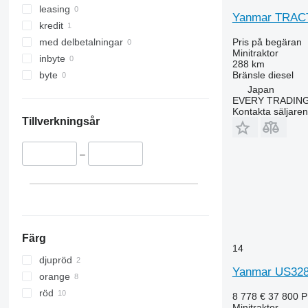
leasing
Yanmar TRAC
kredit
Pris på begäran
med delbetalningar
Minitraktor
inbyte
288 km
Bränsle
diesel
byte
Japan
EVERY TRADING
Kontakta säljaren
Tillverkningsår
–
Färg
14
djupröd
Yanmar US32
orange
röd
8 778 €
37 800 
Minitraktor