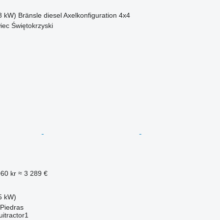
8 kW)
Bränsle
diesel
Axelkonfiguration
4x4
iec Świętokrzyski
060 kr
≈ 3 289 €
5 kW)
 Piedras
itractor1