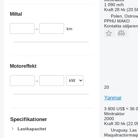
1 090 m/h
Kraft
28 hk (20.5
Miltal
Polen, Ostrow
PPHU MAKO
Kontakta säljaren
–
km
Motoreffekt
–
20
Yanmar
3 800 US$
≈ 36 
Minitraktor
2000
Specifikationer
Kraft
30 hk (22.0
Lastkapacitet
Uruguay, Las
Maquitractormaqu