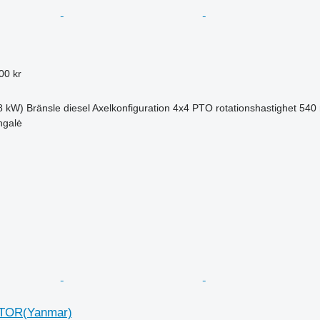
00 kr
8 kW)
Bränsle
diesel
Axelkonfiguration
4x4
PTO rotationshastighet
540
ngalė
TOR(Yanmar)