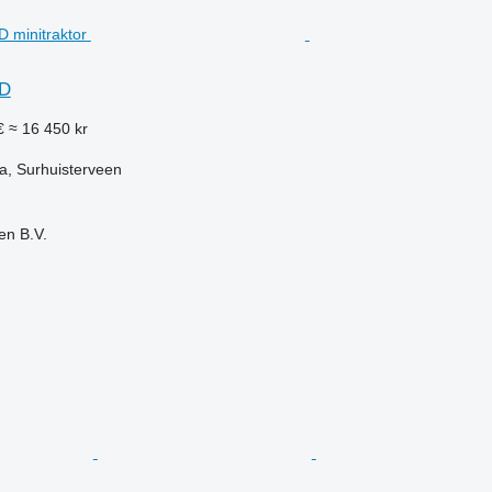
0D
€
≈ 16 450 kr
a, Surhuisterveen
en B.V.