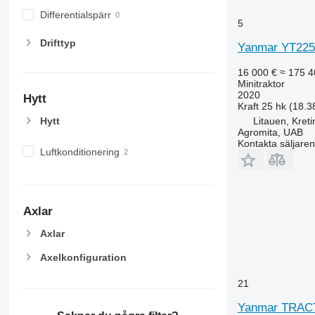
Differentialspärr
5
Drifttyp
Yanmar YT225
16 000 €
≈ 175 4
Minitraktor
2020
Hytt
Kraft
25 hk (18.3
Hytt
Litauen, Kreti
Agromita, UAB
Kontakta säljaren
Luftkonditionering
Axlar
Axlar
Axelkonfiguration
21
Yanmar TRAC