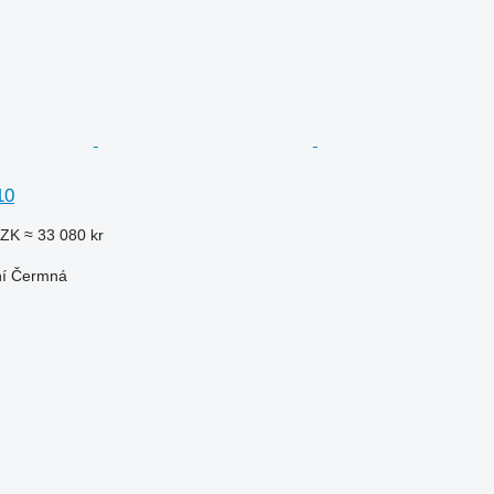
10
CZK
≈ 33 080 kr
ní Čermná