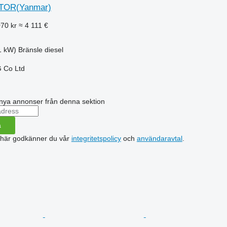
TOR(Yanmar)
070 kr
≈ 4 111 €
1 kW)
Bränsle
diesel
 Co Ltd
nya annonser från denna sektion
a
 här godkänner du vår
integritetspolicy
och
användaravtal
.