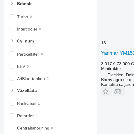
Bränsle
Turbo
Intercooler
Cyl num
13
Yanmar YM15
Partikelfilter
3 017 €
73 000 
EEV
Minitraktor
Tjeckien, Dol
AdBlue-tanken
Bárny agro s.r.o.
Kontakta säljaren
Växellåda
Backväxel
Retarder
Centralsmörjning