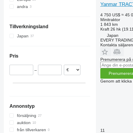
Yanmar TRAC
andra
Storbritannien
Polen
Ukraina
4 750 US$
≈ 45 
Minitraktor
Tyskland
Uruguay
1 843 km
Tillverkningsland
Tjeckien
Kraft
26 hk (19.1
Nederländerna
Japan
Japan
EVERY TRADING
Litauen
Kontakta säljaren
Belgien
Pris
Prenumerera på 
–
Prenumerer
Genom att klicka
Annonstyp
försäljning
auktion
från tillverkaren
11