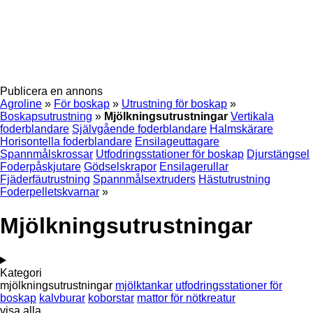
Publicera en annons
Agroline
»
För boskap
»
Utrustning för boskap
»
Boskapsutrustning
»
Mjölkningsutrustningar
Vertikala
foderblandare
Självgående foderblandare
Halmskärare
Horisontella foderblandare
Ensilageuttagare
Spannmålskrossar
Utfodringsstationer för boskap
Djurstängsel
Foderpåskjutare
Gödselskrapor
Ensilagerullar
Fjäderfäutrustning
Spannmålsextruders
Hästutrustning
Foderpelletskvarnar
»
Mjölkningsutrustningar
Kategori
mjölkningsutrustningar
mjölktankar
utfodringsstationer för
boskap
kalvburar
koborstar
mattor för nötkreatur
visa alla