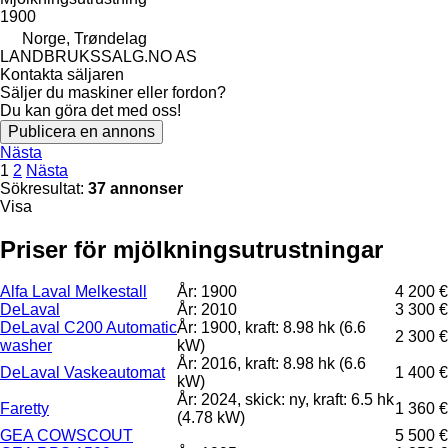
1900
Norge, Trøndelag
LANDBRUKSSALG.NO AS
Kontakta säljaren
Säljer du maskiner eller fordon?
Du kan göra det med oss!
Publicera en annons
Nästa
1
2
Nästa
Sökresultat:
37 annonser
Visa
Priser för mjölkningsutrustningar
Alfa Laval Melkestall
År: 1900
4 200 €
DeLaval
År: 2010
3 300 €
DeLaval C200 Automatic
År: 1900, kraft: 8.98 hk (6.6
2 300 €
washer
kW)
År: 2016, kraft: 8.98 hk (6.6
DeLaval Vaskeautomat
1 400 €
kW)
År: 2024, skick: ny, kraft: 6.5 hk
Faretty
1 360 €
(4.78 kW)
GEA COWSCOUT
5 500 €