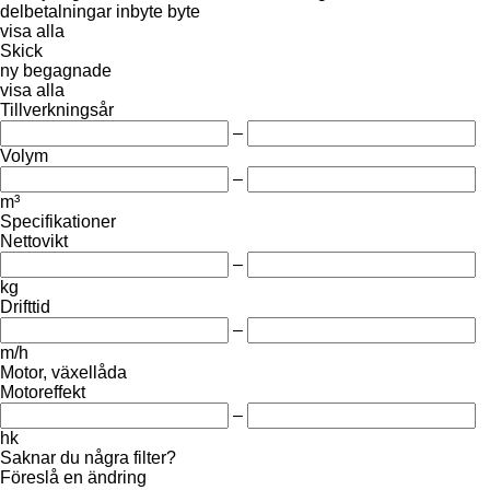
delbetalningar
inbyte
byte
visa alla
Skick
ny
begagnade
visa alla
Tillverkningsår
–
Volym
–
m³
Specifikationer
Nettovikt
–
kg
Drifttid
–
m/h
Motor, växellåda
Motoreffekt
–
hk
Saknar du några filter?
Föreslå en ändring