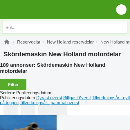
Reservdelar
New Holland reservdelar
New Holland mo
Skördemaskin New Holland motordelar
189 annonser:
Skördemaskin New Holland
motordelar
Filter
Sortera
:
Publiceringsdatum
Publiceringsdatum
Dyrast överst
Billigast överst
Tillverkningsår - nytt
på toppen
Tillverkningsår - gammal överst