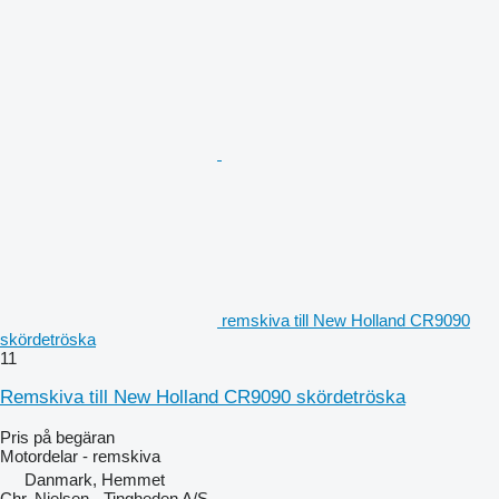
remskiva till New Holland CR9090
skördetröska
11
Remskiva till New Holland CR9090 skördetröska
Pris på begäran
Motordelar - remskiva
Danmark, Hemmet
Chr. Nielsen - Tingheden A/S