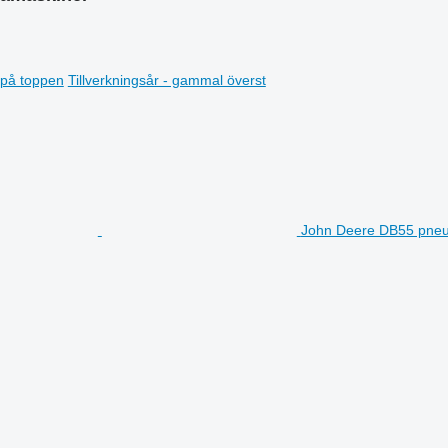
t på toppen
Tillverkningsår - gammal överst
John Deere DB55 pneu