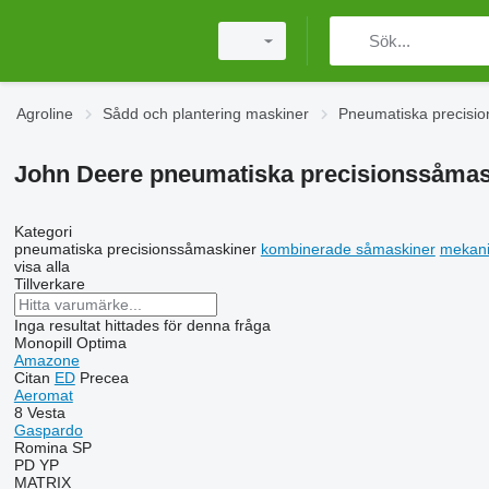
Agroline
Sådd och plantering maskiner
Pneumatiska precisi
John Deere pneumatiska precisionssåmas
Kategori
pneumatiska precisionssåmaskiner
kombinerade såmaskiner
mekani
visa alla
Tillverkare
Inga resultat hittades för denna fråga
Monopill
Optima
Amazone
Citan
ED
Precea
Aeromat
8
Vesta
Gaspardo
Romina
SP
PD
YP
MATRIX