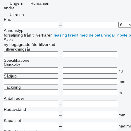
Ungern
Rumänien
andra
Ukraina
Pris
–
Annonstyp
försäljning
från tillverkaren
leasing
kredit
med delbetalningar
inbyte
b
Skick
ny
begagnade
återtillverkad
Tillverkningsår
–
Specifikationer
Nettovikt
–
kg
Sådjup
–
mm
Täckning
–
m
Antal rader
–
Radavstånd
–
mm
Kapacitet
–
ha/ti