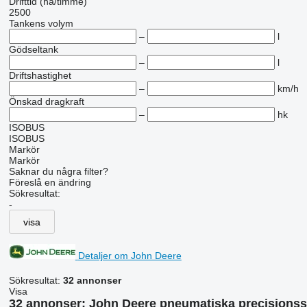
Drifttid (ha/timme)
2500
Tankens volym
–
l
Gödseltank
–
l
Driftshastighet
–
km/h
Önskad dragkraft
–
hk
ISOBUS
ISOBUS
Markör
Markör
Saknar du några filter?
Föreslå en ändring
Sökresultat:
-
visa
Detaljer om John Deere
Sökresultat:
32 annonser
Visa
32 annonser:
John Deere pneumatiska precisions