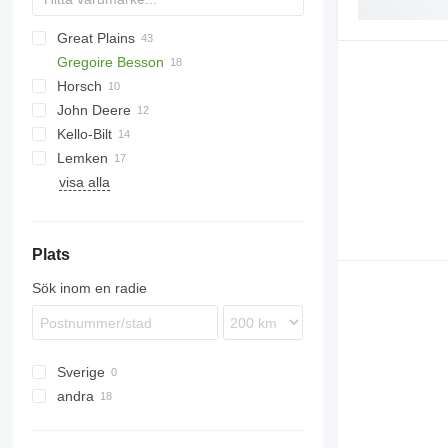
Great Plains
RMX
Gregoire Besson
YP
Horsch
John Deere
Joker
Kello-Bilt
Maestro
1590
Lemken
Tiger
KNT
visa alla
Heliodor
TX
Rubin
Zirkon
Plats
Sök inom en radie
Sverige
andra
Ukraina