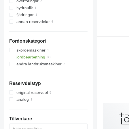
överföringar
diskar
hydraulik
konsoler
rullager
fjädringar
harvtänder
hydraulcylindrar
annan reservdelar
plogbillar
lager
knivar
reparationssatser
andra driftsdelar
fästanordningar
Fordonskategori
skördemaskiner
jordbearbetning
andra lantbruksmaskiner
harvar
plogar
Reservdelstyp
original reservdel
analog
Tillverkare