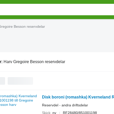
Gregoire Besson reservdelar
r:
Harv Gregoire Besson reservdelar
Disk boroni (romashka) Kverneland R
Reservdel - andra driftsdelar
Skick
ny
RF28480/851001198