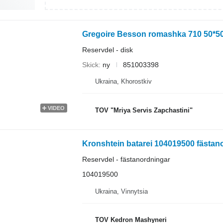
Gregoire Besson romashka 710 50*50
Reservdel - disk
Skick
ny
851003398
Ukraina, Khorostkiv
VIDEO
TOV "Mriya Servis Zapchastini"
Kronshtein batarei 104019500 fästano
Reservdel - fästanordningar
104019500
Ukraina, Vinnytsia
TOV Kedron Mashyneri