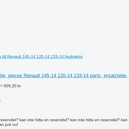
es till Renault 145-14 120-14 133-14 hjultraktor
ile, pieces Renault 145-14 120-14 133-14 parts, ersatzteile, 
≈ 509,20 kr
M
reservdel? kan inte hitta en reservdel? kan inte hitta en reservdel? kan 
an just nu!