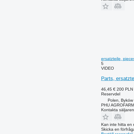
6125 M
6465
6125 R
6475
6130
6480
6135
6485
6140
6490
6145
6495
6150 M
6499
6150 R
6713
ersatzteile, piec
5
6155
6715
VIDEO
6170
6716
Parts, ersatzte
6175
7274
6190
7278
46,45 €
200 PLN
6195 M
7465
Reservdel
6195 R
7475
Polen, Byków
PHU AGROFAR
6200
7480
Kontakta säljaren
6210
7495
6215
7616
Kan inte hitta en 
6220
7618
Skicka en förfråg
Beställ reservdel