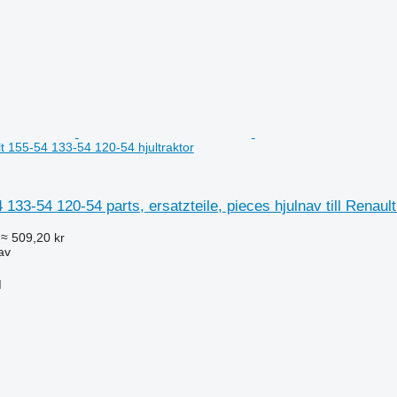
ult 155-54 133-54 120-54 hjultraktor
 133-54 120-54 parts, ersatzteile, pieces hjulnav till Renaul
≈ 509,20 kr
av
M