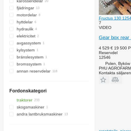
karosseridelar
växellådor
fjädringar
växellådshus
stänkskärmar
motordelar
bakaxlar
frontlyftar
axlar
Fructus 130 12546
hyttdelar
reduktionsenheter
vantskruvar
halvaxlar
motorer
7
VIDEO
hydraulik
framaxlar
andra reservdelar
hjulnav
oljefilter
hytter
elektricitet
kugghjulsaxlar
stötdämpare
hållare
luftkonditioneringar och reservdelar
ventilpaket
Gear box rear 
avgassystem
växellådor kugghjul
styrspindlar
hydrauliska motorer
generatorremmar
vindrutor
luftfilter till luftkonditionering
4 529 €
19 500 
kylsystem
drivaxlar
fjädring - andra reservdelar
andra hydrauliska delar
avgasrör
Reservdel
andra hyttdelar
luftkonditionering kondensorer
sidorutor
bränslesystem
reducerare
kylaren
12546
Polen, Byków
bromssystem
kopplingar
luftfilter
PHU AGROFAR
annan reservdelar
rullager
andra delar för bromssystemet
Kontakta säljaren
andra transmission reservdelar
instruktionsböcker
reservdelar
Fordonskategori
traktorer
skogsmaskiner
hjultraktorer
andra lantbruksmaskiner
skogstraktorer