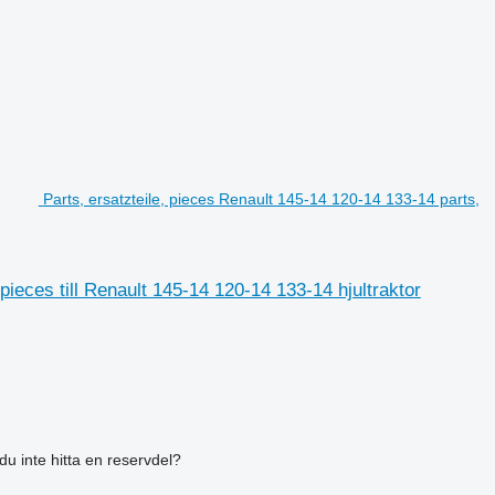
Parts, ersatzteile, pieces Renault 145-14 120-14 133-14 parts,
pieces till Renault 145-14 120-14 133-14 hjultraktor
du inte hitta en reservdel?