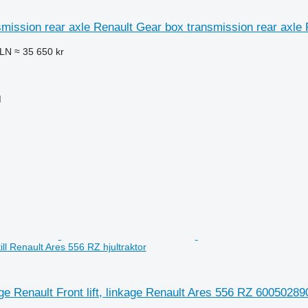
mission rear axle Renault Gear box transmission rear axle Re
PLN
≈ 35 650 kr
M
l Renault Ares 556 RZ hjultraktor
kage Renault Front lift, linkage Renault Ares 556 RZ 60050289