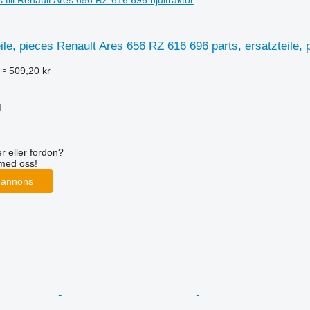
s till Renault Ares 656 RZ 616 696 hjultraktor
eile, pieces Renault Ares 656 RZ 616 696 parts, ersatzteile, 
≈ 509,20 kr
M
r eller fordon?
med oss!
 annons