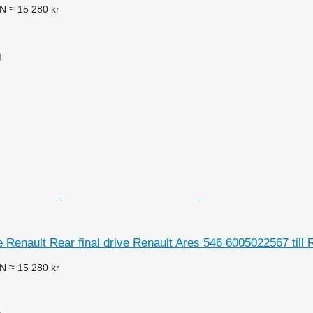
LN
≈ 15 280 kr
M
ve Renault Rear final drive Renault Ares 546 6005022567 till 
LN
≈ 15 280 kr