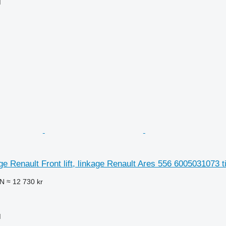
M
kage Renault Front lift, linkage Renault Ares 556 6005031073 ti
LN
≈ 12 730 kr
M