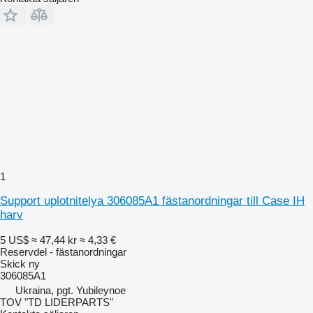
1
Support uplotnitelya 306085A1 fästanordningar till Case IH
harv
5 US$
≈ 47,44 kr
≈ 4,33 €
Reservdel - fästanordningar
Skick
ny
306085A1
Ukraina, pgt. Yubileynoe
TOV "TD LIDERPARTS"