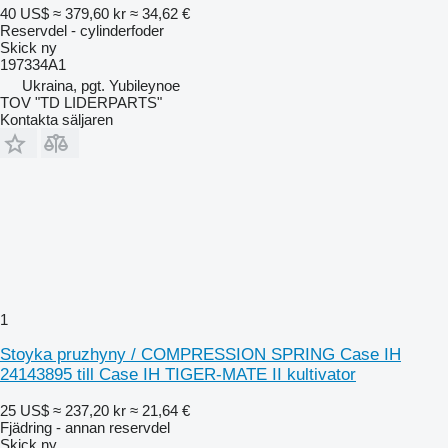
40 US$
≈ 379,60 kr
≈ 34,62 €
Reservdel - cylinderfoder
Skick
ny
197334A1
Ukraina, pgt. Yubileynoe
TOV "TD LIDERPARTS"
Kontakta säljaren
1
Stoyka pruzhyny / COMPRESSION SPRING Case IH
24143895 till Case IH TIGER-MATE II kultivator
25 US$
≈ 237,20 kr
≈ 21,64 €
Fjädring - annan reservdel
Skick
ny