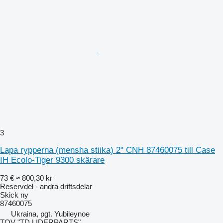
3
Lapa rypperna (mensha stiika) 2" CNH 87460075 till Case
IH Ecolo-Tiger 9300 skärare
73 €
≈ 800,30 kr
Reservdel - andra driftsdelar
Skick
ny
87460075
Ukraina, pgt. Yubileynoe
TOV "TD LIDERPARTS"