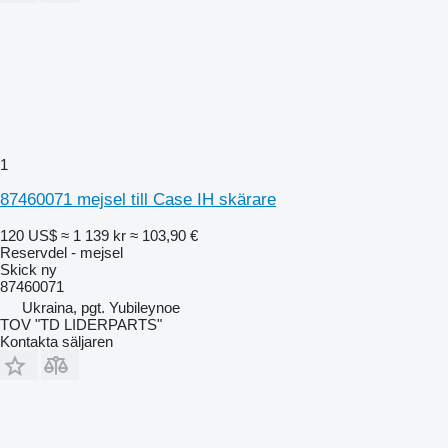
1
87460071 mejsel till Case IH skärare
120 US$
≈ 1 139 kr
≈ 103,90 €
Reservdel - mejsel
Skick
ny
87460071
Ukraina, pgt. Yubileynoe
TOV "TD LIDERPARTS"
Kontakta säljaren