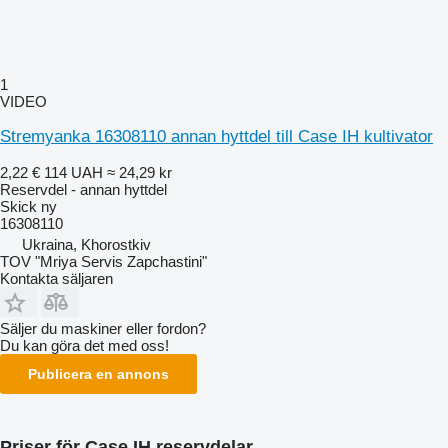
1
VIDEO
Stremyanka 16308110 annan hyttdel till Case IH kultivator
2,22 €
114 UAH
≈ 24,29 kr
Reservdel - annan hyttdel
Skick
ny
16308110
Ukraina, Khorostkiv
TOV "Mriya Servis Zapchastini"
Kontakta säljaren
Säljer du maskiner eller fordon?
Du kan göra det med oss!
Publicera en annons
Priser för Case IH reservdelar