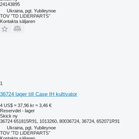
24143895
Ukraina, pgt. Yubileynoe
TOV "TD LIDERPARTS"
Kontakta säljaren
1
36724 lager till Case IH kultivator
4 US$
≈ 37,96 kr
≈ 3,46 €
Reservdel - lager
Skick
ny
36724 651815R91, 1013260, 80036724, 36724, 652071R91
Ukraina, pgt. Yubileynoe
TOV "TD LIDERPARTS"
Kontakta säljaren