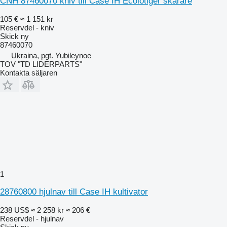
CNH 87460070 kniv till Case IH Ecolotiger skärare
105 €
≈ 1 151 kr
Reservdel - kniv
Skick
ny
87460070
Ukraina, pgt. Yubileynoe
TOV "TD LIDERPARTS"
Kontakta säljaren
1
28760800 hjulnav till Case IH kultivator
238 US$
≈ 2 258 kr
≈ 206 €
Reservdel - hjulnav