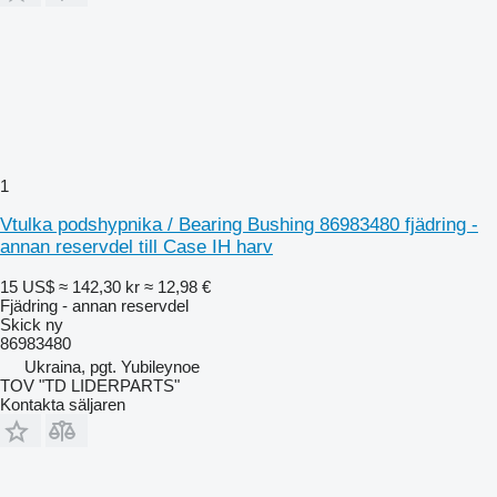
1
Vtulka podshypnika / Bearing Bushing 86983480 fjädring -
annan reservdel till Case IH harv
15 US$
≈ 142,30 kr
≈ 12,98 €
Fjädring - annan reservdel
Skick
ny
86983480
Ukraina, pgt. Yubileynoe
TOV "TD LIDERPARTS"
Kontakta säljaren