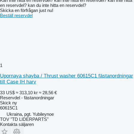
Kan inte hitta en reservdel? kan inte hitta en reservdel? kan inte hitta
en reservdel? kan du inte hitta en reservdel?
Skicka en förfrågan just nu!
Beställ reservdel
1
Upornaya shayba / Thrust washer 60615C1 fästanordningar
till Case IH harv
33 US$
≈ 313,10 kr
≈ 28,56 €
Reservdel - fästanordningar
Skick
ny
60615C1
Ukraina, pgt. Yubileynoe
TOV "TD LIDERPARTS"
Kontakta säljaren