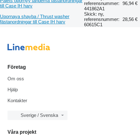
Palets opornyy tandema fästanordningar
referensnummer:
96,94 €
till Case IH harv
441862A1
Skick: ny,
Upornaya shayba / Thrust washer
referensnummer:
28,56 €
fästanordningar till Case IH harv
60615C1
Företag
Om oss
Hjälp
Kontakter
Sverige / Svenska
Våra projekt