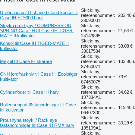
Skick: ny,
U-образная / U-shaped stand konsol till
referensnummer:
203,40 €
Case IH ET9300 harv
33090001
Stoyka pruzhyny / COMPRESSION
Skick: ny,
SPRING Case IH till Case IH TIGER-
referensnummer:
21,64 €
MATE II kultivator
24143895
Skick: ny,
Konsol till Case IH TIGER-MATE II
referensnummer:
38,08 €
kultivator
33017584
Skick: ny,
Mejsel till Case IH skärare
referensnummer:
103,90 €
87460071
Skick: ny,
CNH jordfräskniv till Case IH Ecolotiger
referensnummer:
73 €
kultivator
87460075
Skick: ny,
Cylinderfoder till Case IH harv
referensnummer:
34,62 €
197334A1
Skick: ny,
Roller support fästanordningar till Case
referensnummer:
119,40 €
IH kultivator
06407300
Skick: ny,
Proushyna stoyki / Rack eye
referensnummer:
30,29 €
fästanordningar till Case IH RMX harv
195109A1
Skick: ny,