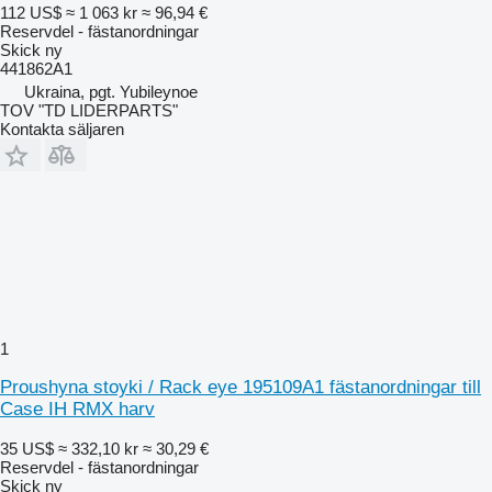
112 US$
≈ 1 063 kr
≈ 96,94 €
Reservdel - fästanordningar
Skick
ny
441862A1
Ukraina, pgt. Yubileynoe
TOV "TD LIDERPARTS"
Kontakta säljaren
1
Proushyna stoyki / Rack eye 195109A1 fästanordningar till
Case IH RMX harv
35 US$
≈ 332,10 kr
≈ 30,29 €
Reservdel - fästanordningar
Skick
ny