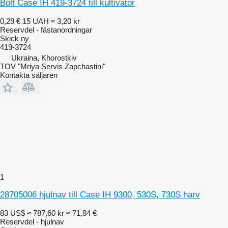
Bolt Case IH 419-3724 till kultivator
0,29 €
15 UAH
≈ 3,20 kr
Reservdel - fästanordningar
Skick
ny
419-3724
Ukraina, Khorostkiv
TOV "Mriya Servis Zapchastini"
Kontakta säljaren
1
28705006 hjulnav till Case IH 9300, 530S, 730S harv
83 US$
≈ 787,60 kr
≈ 71,84 €
Reservdel - hjulnav