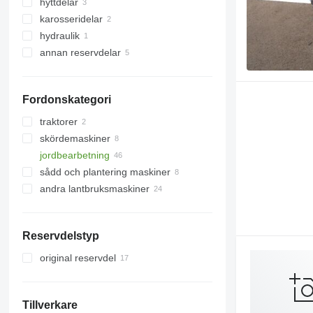
hyttdelar
plogbillar
karosseridelar
konsoler
spot-facing
hydraulik
andra driftsdelar
chassin
annan reservdelar
hydraulcylindrar
reservdelar
fästanordningar
Fordonskategori
traktorer
skördemaskiner
hjultraktorer
jordbearbetning
sådd och plantering maskiner
harvar
andra lantbruksmaskiner
kultivator
plogar
Reservdelstyp
original reservdel
Tillverkare