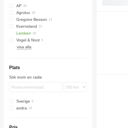
AP
Agrolux
Gregoire Besson
Kverneland
Lemken
Vogel & Noot
Juwel
visa alla
XMS
Juwel 8
Plats
Sök inom en radie
Sverige
andra
Ukraina
Pris