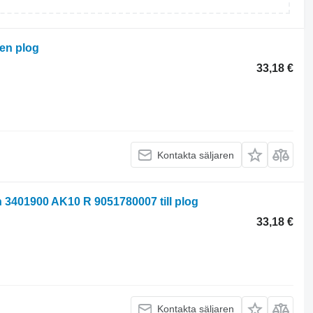
ken plog
33,18 €
Kontakta säljaren
 3401900 AK10 R 9051780007 till plog
33,18 €
Kontakta säljaren