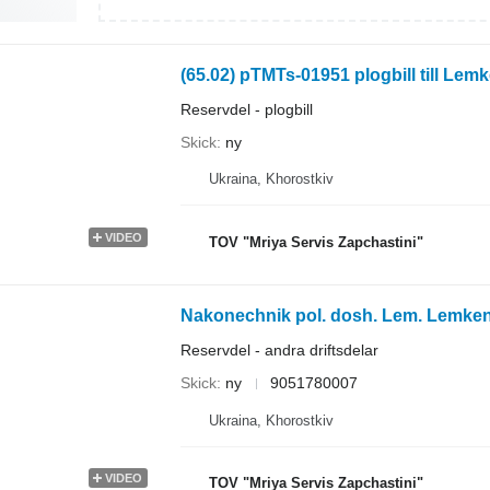
(65.02) pTMTs-01951 plogbill till Lem
Reservdel - plogbill
Skick
ny
Ukraina, Khorostkiv
VIDEO
TOV "Mriya Servis Zapchastini"
Nakonechnik pol. dosh. Lem. Lemken
Reservdel - andra driftsdelar
Skick
ny
9051780007
Ukraina, Khorostkiv
VIDEO
TOV "Mriya Servis Zapchastini"