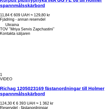
Korpus pidshypnyka INA GG FE 08 till Holmer
spannmålsskärbord
11,84 €
609 UAH
≈ 129,80 kr
Fjädring - annan reservdel
Ukraina
TOV "Mriya Servis Zapchastini"
Kontakta säljaren
1
VIDEO
Richag 1205023169 fästanordningar till Holmer
spannmålsskärbord
124,30 €
6 393 UAH
≈ 1 362 kr
Reservdel - fästanordningar