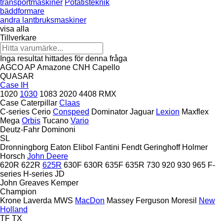
transportmaskiner
Potatisteknik
bäddformare
andra lantbruksmaskiner
visa alla
Tillverkare
Inga resultat hittades för denna fråga
AGCO
AP
Amazone
CNH
Capello
QUASAR
Case IH
1020
1030
1083
2020
4408
RMX
Case
Caterpillar
Claas
C-series
Cerio
Conspeed
Dominator
Jaguar
Lexion
Maxflex
Mega
Orbis
Tucano
Vario
Deutz-Fahr
Dominoni
SL
Dronningborg
Eaton
Elibol
Fantini
Fendt
Geringhoff
Holmer
Horsch
John Deere
620R
622R
625R
630F
630R
635F
635R
730
920
930
965
F-
series
H-series
JD
John Greaves
Kemper
Champion
Krone
Laverda
MWS
MacDon
Massey Ferguson
Moresil
New
Holland
TF
TX