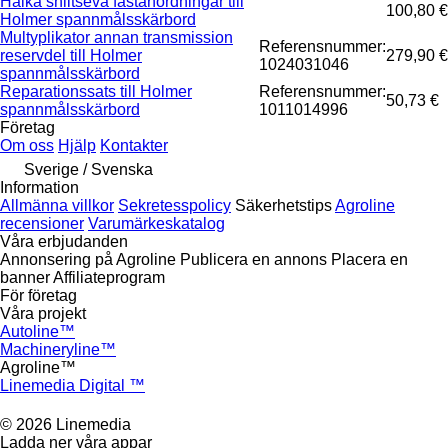
Haika shlitseva fästanordningar till
100,80 €
Holmer spannmålsskärbord
Multyplikator annan transmission
Referensnummer:
reservdel till Holmer
279,90 €
1024031046
spannmålsskärbord
Reparationssats till Holmer
Referensnummer:
50,73 €
spannmålsskärbord
1011014996
Företag
Om oss
Hjälp
Kontakter
Sverige / Svenska
Information
Allmänna villkor
Sekretesspolicy
Säkerhetstips
Agroline
recensioner
Varumärkeskatalog
Våra erbjudanden
Annonsering på Agroline
Publicera en annons
Placera en
banner
Affiliateprogram
För företag
Våra projekt
Autoline™
Machineryline™
Agroline™
Linemedia Digital ™
© 2026 Linemedia
Ladda ner våra appar