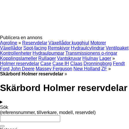
Publicera en annons
Agroline
»
Reservdelar
Växellådor kugghjul
Motorer
Växellådor
Spot-facing
Remskivor
Hydraulcylindrar
Ventilpaket
Kontrollenheter
Hydraulpumpar
Transmissionens o-ringar
Kopplingslameller
Rullager
Vantskruvar
Hjulnav
Lager
»
Holmer reservdelar
Case
Case IH
Claas
Dronningborg
Fendt
Ford
John Deere
Massey Ferguson
New Holland
ZF
»
Skärbord Holmer reservdelar
»
Skärbord Holmer reservdelar
Sök
(referensnummer, tillverkare, modell, reservdel)