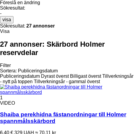
Föreslå en ändring
Sökresultat:
-
visa
Sökresultat:
27 annonser
Visa
27 annonser:
Skärbord Holmer
reservdelar
Filter
Sortera
:
Publiceringsdatum
Publiceringsdatum
Dyrast överst
Billigast överst
Tillverkningsår
- nytt på toppen
Tillverkningsår - gammal överst
1
VIDEO
Shaiba perekhidna fästanordningar till Holmer
spannmålsskärbord
6,40 €
329 UAH
≈ 70,11 kr