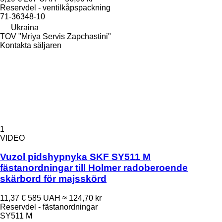
Reservdel - ventilkåpspackning
71-36348-10
Ukraina
TOV "Mriya Servis Zapchastini"
Kontakta säljaren
1
VIDEO
Vuzol pidshypnyka SKF SY511 M
fästanordningar till Holmer radoberoende
skärbord för majsskörd
11,37 €
585 UAH
≈ 124,70 kr
Reservdel - fästanordningar
SY511 M