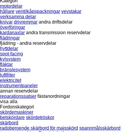
Kategori
motordelar
hållare
ventilkåpspackningar
vevstakar
verksamma delar
knivar
drivremmar
andra driftsdelar
överföringar
kardanaxlar
andra transmission reservdelar
fjädringar
fjädring - andra reservdelar
hyttdelar
spot-facing
kylsystem
fläktar
bränslesystem
luftfilter
elektricitet
instrumentpaneler
annan reservdelar
reparationssatser
fästanordningar
visa alla
Fordonskategori
skördemaskiner
betskördare
skördetröskor
skärbord
radoberoende skärbord för majsskörd
spannmålsskärbord