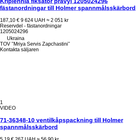
Kriplennia fiksator pravyi 1205024296
fästanordningar till Holmer spannmålsskärbord
187,10 €
9 624 UAH
≈ 2 051 kr
Reservdel - fästanordningar
1205024296
Ukraina
TOV "Mriya Servis Zapchastini"
Kontakta säljaren
1
VIDEO
71-36348-10 ventilkåpspackning till Holmer
spannmålsskärbord
5,19 €
267 UAH
≈ 56,90 kr