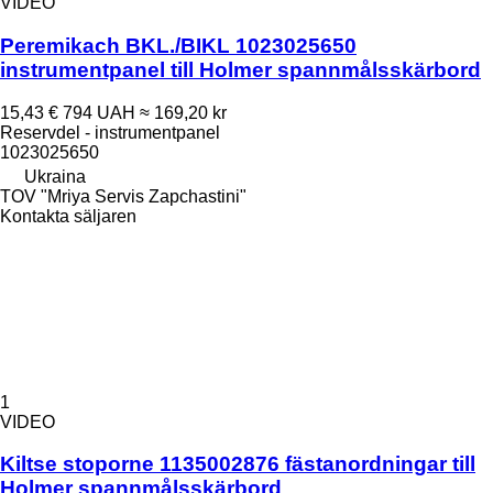
VIDEO
Peremikach BKL./BIKL 1023025650
instrumentpanel till Holmer spannmålsskärbord
15,43 €
794 UAH
≈ 169,20 kr
Reservdel - instrumentpanel
1023025650
Ukraina
TOV "Mriya Servis Zapchastini"
Kontakta säljaren
1
VIDEO
Kiltse stoporne 1135002876 fästanordningar till
Holmer spannmålsskärbord