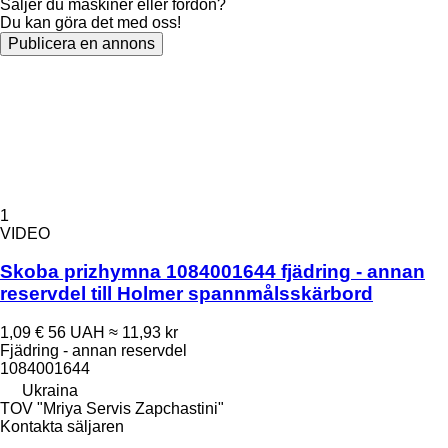
Säljer du maskiner eller fordon?
Du kan göra det med oss!
Publicera en annons
1
VIDEO
Skoba prizhymna 1084001644 fjädring - annan
reservdel till Holmer spannmålsskärbord
1,09 €
56 UAH
≈ 11,93 kr
Fjädring - annan reservdel
1084001644
Ukraina
TOV "Mriya Servis Zapchastini"
Kontakta säljaren