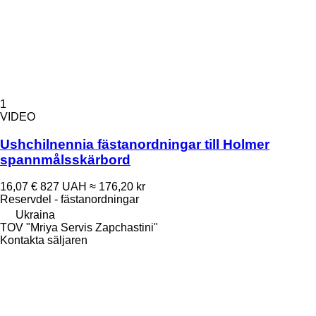
1
VIDEO
Ushchilnennia fästanordningar till Holmer
spannmålsskärbord
16,07 €
827 UAH
≈ 176,20 kr
Reservdel - fästanordningar
Ukraina
TOV "Mriya Servis Zapchastini"
Kontakta säljaren