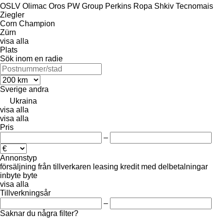
OSLV
Olimac
Oros
PW Group
Perkins
Ropa
Shkiv
Tecnomais
Ziegler
Corn Champion
Zürn
visa alla
Plats
Sök inom en radie
Sverige
andra
Ukraina
visa alla
visa alla
Pris
–
Annonstyp
försäljning
från tillverkaren
leasing
kredit
med delbetalningar
inbyte
byte
visa alla
Tillverkningsår
–
Saknar du några filter?