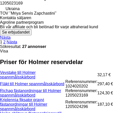
1205023169
Ukraina
TOV "Mriya Servis Zapchastini"
Kontakta säljaren
Agroline partnerprogram
Bli vår affiliate och bli belönad för varje attraherad kund
Se erbjudandet
Nästa
1
2
Nästa
Sökresultat:
27 annonser
Visa
Priser för Holmer reservdelar
Vevstake till Holmer
32,17 €
spannmålsskärbord
Referensnummer:
Fläkt till Holmer spannmålsskärbord
297,40 €
1024020202
Richag fästanordningar till Holmer
Referensnummer:
124,30 €
spannmålsskärbord
1205023169
Kriplennia fiksator pravyi
Referensnummer:
fästanordningar till Holmer
187,10 €
1205024296
spannmålsskärbord