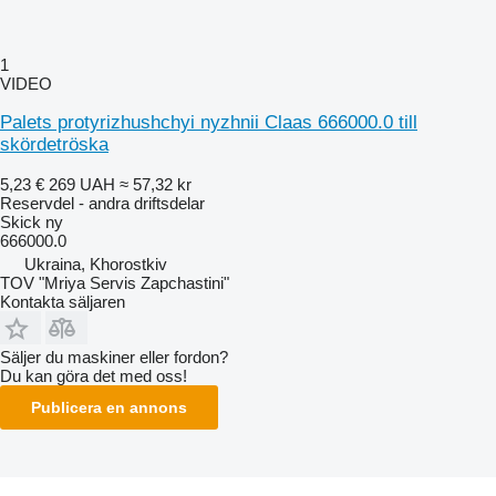
1
VIDEO
Palets protyrizhushchyi nyzhnii Claas 666000.0 till
skördetröska
5,23 €
269 UAH
≈ 57,32 kr
Reservdel - andra driftsdelar
Skick
ny
666000.0
Ukraina, Khorostkiv
TOV "Mriya Servis Zapchastini"
Kontakta säljaren
Säljer du maskiner eller fordon?
Du kan göra det med oss!
Publicera en annons