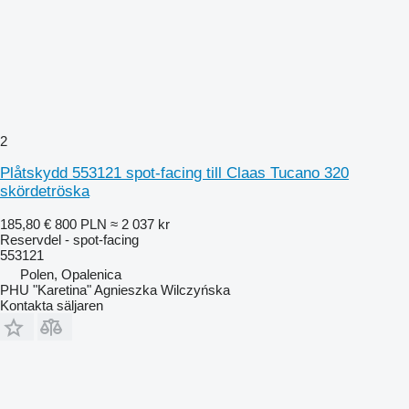
2
Plåtskydd 553121 spot-facing till Claas Tucano 320
skördetröska
185,80 €
800 PLN
≈ 2 037 kr
Reservdel - spot-facing
553121
Polen, Opalenica
PHU "Karetina" Agnieszka Wilczyńska
Kontakta säljaren