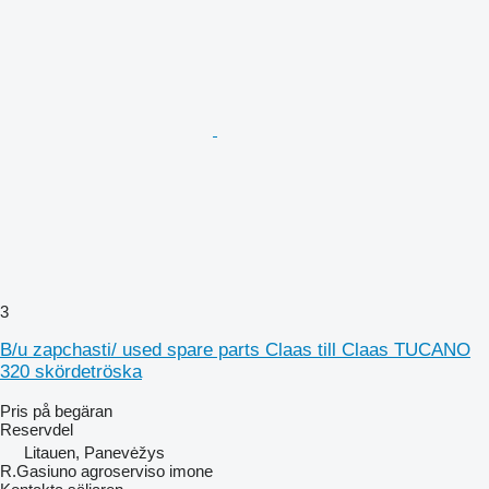
3
B/u zapchasti/ used spare parts Claas till Claas TUCANO
320 skördetröska
Pris på begäran
Reservdel
Litauen, Panevėžys
R.Gasiuno agroserviso imone