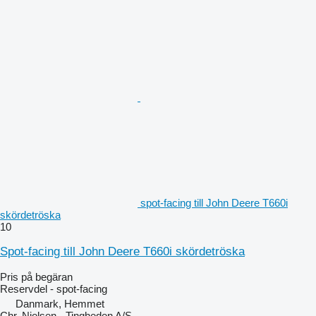
spot-facing till John Deere T660i
skördetröska
10
Spot-facing till John Deere T660i skördetröska
Pris på begäran
Reservdel - spot-facing
Danmark, Hemmet
Chr. Nielsen - Tingheden A/S