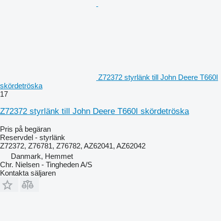
Z72372 styrlänk till John Deere T660I
skördetröska
17
Z72372 styrlänk till John Deere T660I skördetröska
Pris på begäran
Reservdel - styrlänk
Z72372, Z76781, Z76782, AZ62041, AZ62042
Danmark, Hemmet
Chr. Nielsen - Tingheden A/S
Kontakta säljaren