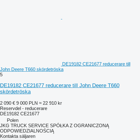
DE19182 CE21677 reducerare till
John Deere T660 skördetröska
5
DE19182 CE21677 reducerare till John Deere T660
skördetröska
2 090 €
9 000 PLN
≈ 22 910 kr
Reservdel - reducerare
DE19182 CE21677
Polen
JKG TRUCK SERVICE SPÓŁKA Z OGRANICZONĄ
ODPOWIEDZIALNOŚCIĄ
Kontakta säljaren