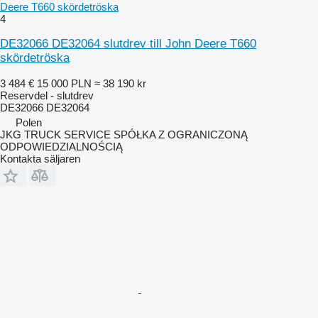
Deere T660 skördetröska
4
DE32066 DE32064 slutdrev till John Deere T660
skördetröska
3 484 €
15 000 PLN
≈ 38 190 kr
Reservdel - slutdrev
DE32066 DE32064
Polen
JKG TRUCK SERVICE SPÓŁKA Z OGRANICZONĄ
ODPOWIEDZIALNOŚCIĄ
Kontakta säljaren