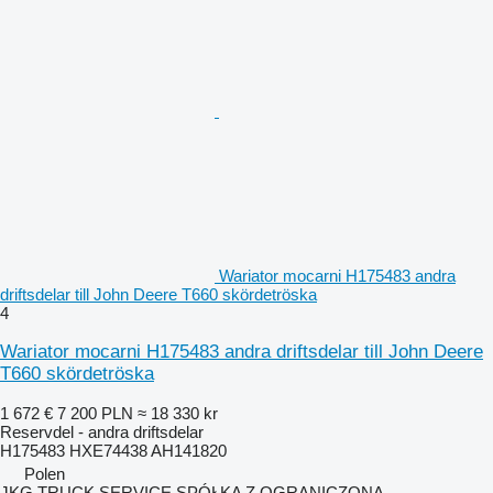
Wariator mocarni H175483 andra
driftsdelar till John Deere T660 skördetröska
4
Wariator mocarni H175483 andra driftsdelar till John Deere
T660 skördetröska
1 672 €
7 200 PLN
≈ 18 330 kr
Reservdel - andra driftsdelar
H175483 HXE74438 AH141820
Polen
JKG TRUCK SERVICE SPÓŁKA Z OGRANICZONĄ