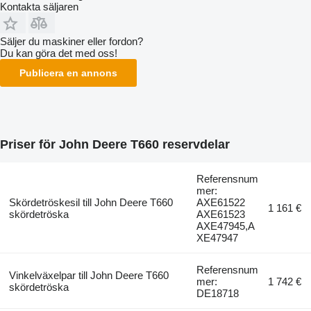
Kontakta säljaren
Säljer du maskiner eller fordon?
Du kan göra det med oss!
Publicera en annons
Priser för John Deere T660 reservdelar
Referensnum
mer:
Skördetröskesil till John Deere T660
AXE61522
1 161 €
skördetröska
AXE61523
AXE47945,A
XE47947
Referensnum
Vinkelväxelpar till John Deere T660
mer:
1 742 €
skördetröska
DE18718