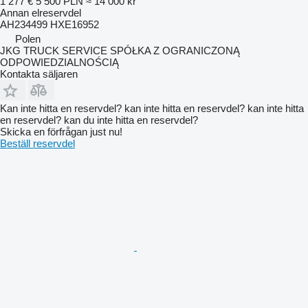
1 277 €
5 500 PLN
≈ 14 000 kr
Annan elreservdel
AH234499 HXE16952
Polen
JKG TRUCK SERVICE SPÓŁKA Z OGRANICZONĄ
ODPOWIEDZIALNOŚCIĄ
Kontakta säljaren
Kan inte hitta en reservdel? kan inte hitta en reservdel? kan inte hitta
en reservdel? kan du inte hitta en reservdel?
Skicka en förfrågan just nu!
Beställ reservdel