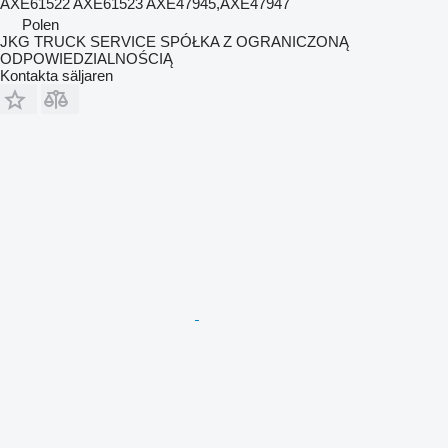
AXE61522 AXE61523 AXE47945,AXE47947
Polen
JKG TRUCK SERVICE SPÓŁKA Z OGRANICZONĄ
ODPOWIEDZIALNOŚCIĄ
Kontakta säljaren