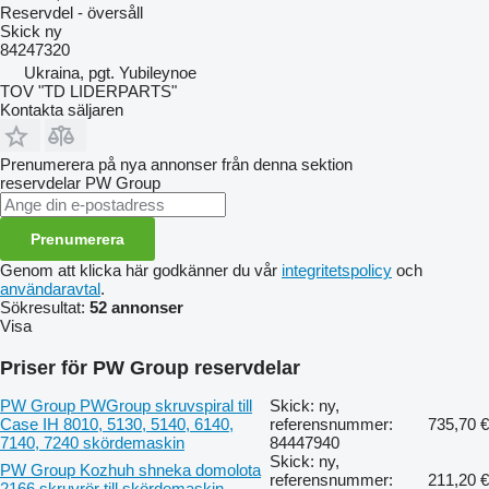
Reservdel - översåll
Skick
ny
84247320
Ukraina, pgt. Yubileynoe
TOV "TD LIDERPARTS"
Kontakta säljaren
Prenumerera på nya annonser från denna sektion
reservdelar
PW Group
Prenumerera
Genom att klicka här godkänner du vår
integritetspolicy
och
användaravtal
.
Sökresultat:
52 annonser
Visa
Priser för PW Group reservdelar
PW Group PWGroup skruvspiral till
Skick: ny,
Case IH 8010, 5130, 5140, 6140,
referensnummer:
735,70 €
7140, 7240 skördemaskin
84447940
Skick: ny,
PW Group Kozhuh shneka domolota
referensnummer:
211,20 €
2166 skruvrör till skördemaskin