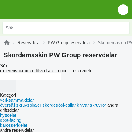
Reservdelar
PW Group reservdelar
Skördemaskin PW
Skördemaskin PW Group reservdelar
Sök
(referensnummer, tillverkare, modell, reservdel)
Kategori
verksamma delar
översåll
skruvspiraler
skördetröskesilar
knivar
skruvrör
andra
driftsdelar
hyttdelar
spot-facing
karosseridelar
andra reservdelar