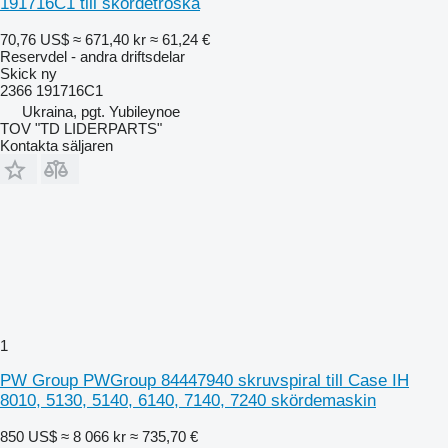
191716C1 till skördetröska
70,76 US$
≈ 671,40 kr
≈ 61,24 €
Reservdel - andra driftsdelar
Skick
ny
2366 191716C1
Ukraina, pgt. Yubileynoe
TOV "TD LIDERPARTS"
Kontakta säljaren
1
PW Group PWGroup 84447940 skruvspiral till Case IH
8010, 5130, 5140, 6140, 7140, 7240 skördemaskin
850 US$
≈ 8 066 kr
≈ 735,70 €