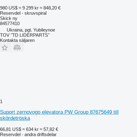
980 US$
≈ 9 299 kr
≈ 848,20 €
Reservdel - skruvspiral
Skick
ny
84577410
Ukraina, pgt. Yubileynoe
TOV "TD LIDERPARTS"
Kontakta säljaren
1
Suport zernovogo elevatora PW Group 87675649 till
skördetröska
66,81 US$
≈ 634 kr
≈ 57,82 €
Reservdel - andra driftsdelar