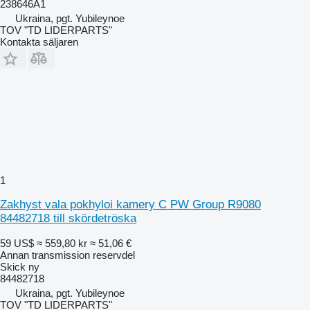
238646A1
Ukraina, pgt. Yubileynoe
TOV "TD LIDERPARTS"
Kontakta säljaren
1
Zakhyst vala pokhyloi kamery C PW Group R9080
84482718 till skördetröska
59 US$
≈ 559,80 kr
≈ 51,06 €
Annan transmission reservdel
Skick
ny
84482718
Ukraina, pgt. Yubileynoe
TOV "TD LIDERPARTS"