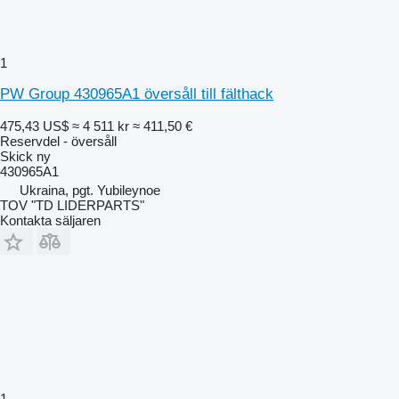
1
PW Group 430965A1 översåll till fälthack
475,43 US$
≈ 4 511 kr
≈ 411,50 €
Reservdel - översåll
Skick
ny
430965A1
Ukraina, pgt. Yubileynoe
TOV "TD LIDERPARTS"
Kontakta säljaren
1