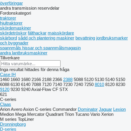
överföringar
andra transmission reservdelar
Fordonskategori
traktorer
hjultraktorer
skördemaskiner
skördetröskor
fälthackar
majsskördare
skärbord
sådd och plantering maskiner
bevattning
jordbruksmarker
och byggnader
spannmåls hissar och spannmålsmagasin
andra lantbruksmaskiner
Tillverkare
Inga resultat hittades för denna fråga
Case IH
1460
1660
1680
2166
2188
2366
2388
5088
5120
5130
5140
5150
6088
6130
6140
7088
7120
7140
7230
7240
7250
8010
8120
8230
9120
9230
9240
Axial-Flow
CF
STX
621
C-series
Claas
Arion
Avero
Axion
C-series
Commandor
Dominator
Jaguar
Lexion
Medion
Mega
Mercator
Quadrant
Trion
Tucano
Vario
Xerion
M series
TopLiner
Dronningborg
D-series