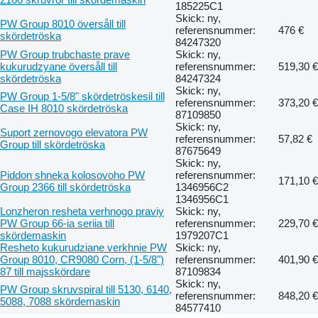
185225C1
Skick: ny,
PW Group 8010 översåll till
referensnummer:
476 €
skördetröska
84247320
PW Group trubchaste prave
Skick: ny,
kukurudzyane översåll till
referensnummer:
519,30 €
skördetröska
84247324
Skick: ny,
PW Group 1-5/8" skördetröskesil till
referensnummer:
373,20 €
Case IH 8010 skördetröska
87109850
Skick: ny,
Suport zernovogo elevatora PW
referensnummer:
57,82 €
Group till skördetröska
87675649
Skick: ny,
Piddon shneka kolosovoho PW
referensnummer:
171,10 €
Group 2366 till skördetröska
1346956C2
1346956C1
Lonzheron resheta verhnogo praviy
Skick: ny,
PW Group 66-ia seriia till
referensnummer:
229,70 €
skördemaskin
1979207C1
Resheto kukurudziane verkhnie PW
Skick: ny,
Group 8010, CR9080 Corn, (1-5/8")
referensnummer:
401,90 €
87 till majsskördare
87109834
Skick: ny,
PW Group skruvspiral till 5130, 6140,
referensnummer:
848,20 €
5088, 7088 skördemaskin
84577410