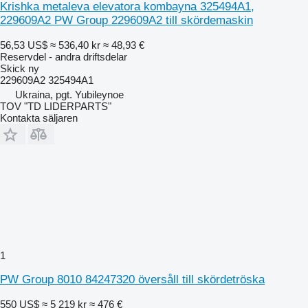
Krishka metaleva elevatora kombayna 325494A1,
229609A2 PW Group 229609A2 till skördemaskin
56,53 US$
≈ 536,40 kr
≈ 48,93 €
Reservdel - andra driftsdelar
Skick
ny
229609A2 325494A1
Ukraina, pgt. Yubileynoe
TOV "TD LIDERPARTS"
Kontakta säljaren
1
PW Group 8010 84247320 översåll till skördetröska
550 US$
≈ 5 219 kr
≈ 476 €