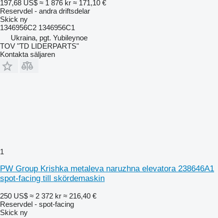
197,68 US$
≈ 1 876 kr
≈ 171,10 €
Reservdel - andra driftsdelar
Skick
ny
1346956C2 1346956C1
Ukraina, pgt. Yubileynoe
TOV "TD LIDERPARTS"
Kontakta säljaren
1
PW Group Krishka metaleva naruzhna elevatora 238646A1
spot-facing till skördemaskin
250 US$
≈ 2 372 kr
≈ 216,40 €
Reservdel - spot-facing
Skick
ny