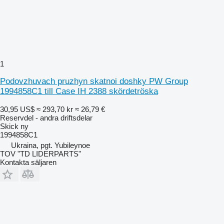
1
Podovzhuvach pruzhyn skatnoi doshky PW Group
1994858C1 till Case IH 2388 skördetröska
30,95 US$
≈ 293,70 kr
≈ 26,79 €
Reservdel - andra driftsdelar
Skick
ny
1994858C1
Ukraina, pgt. Yubileynoe
TOV "TD LIDERPARTS"
Kontakta säljaren