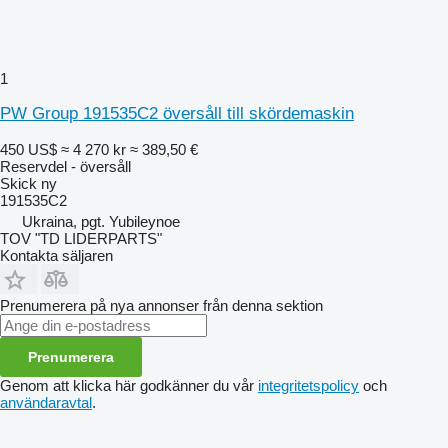
1
PW Group 191535C2 översåll till skördemaskin
450 US$
≈ 4 270 kr
≈ 389,50 €
Reservdel - översåll
Skick
ny
191535C2
Ukraina, pgt. Yubileynoe
TOV "TD LIDERPARTS"
Kontakta säljaren
Prenumerera på nya annonser från denna sektion
Prenumerera
Genom att klicka här godkänner du vår
integritetspolicy
och
användaravtal
.