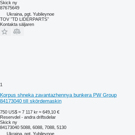
Skick
ny
87675649
Ukraina, pgt. Yubileynoe
TOV "TD LIDERPARTS"
Kontakta säljaren
1
Korpus shneka zavantazhennya bunkera PW Group
84173040 till skördemaskin
750 US$
≈ 7 117 kr
≈ 649,10 €
Reservdel - andra driftsdelar
Skick
ny
84173040 5088, 6088, 7088, 5130
Ukraina, pgt. Yubileynoe