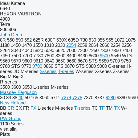
Ideal
Katana
6640
REXOR
VARITRON
4900
Terra
806
906
John Deere
8R
550
590
592
625R
630F
630X
635D
730
930
955
965
1072
1075
1188
1450
1470
1550
1910
2030
2054
2058
2064
2066
2254
2256
2264
3040
4040
5820
6090
6620
7000
7200
7250
7300
7350
7400
7450
7500
7700
7780
7800
8200
8400
8430
8600
9500
9540 WTS
9560
9570
9600
9610
9640
9650
9660
9670 STS
9680
9700
9750
9760 STS
9770
9780
9860 STS
9870 STS
9880
9900
C-series
H-
series
JD
M-series
S-series
T-series
W-series
X-series
Z-series
Big M
Big X
R-series
3500
3600
3650
L-series
M-series
Massey Ferguson
30
34
38
40
50
165
3060
5711
7274
7278
7370
8737
9280
9380
9690
New Holland
BB
CR
CX
FR
FX
L-series
M-series
T-series
TC
TF
TM
TX
W-
series
PW Group
1100 Series
visa alla
Plats