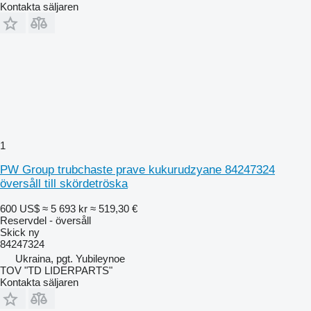
Kontakta säljaren
1
PW Group trubchaste prave kukurudzyane 84247324
översåll till skördetröska
600 US$
≈ 5 693 kr
≈ 519,30 €
Reservdel - översåll
Skick
ny
84247324
Ukraina, pgt. Yubileynoe
TOV "TD LIDERPARTS"
Kontakta säljaren