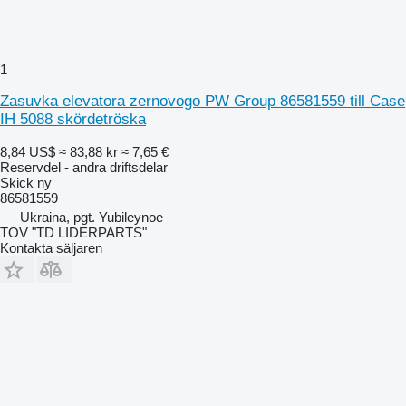
1
Zasuvka elevatora zernovogo PW Group 86581559 till Case
IH 5088 skördetröska
8,84 US$
≈ 83,88 kr
≈ 7,65 €
Reservdel - andra driftsdelar
Skick
ny
86581559
Ukraina, pgt. Yubileynoe
TOV "TD LIDERPARTS"
Kontakta säljaren