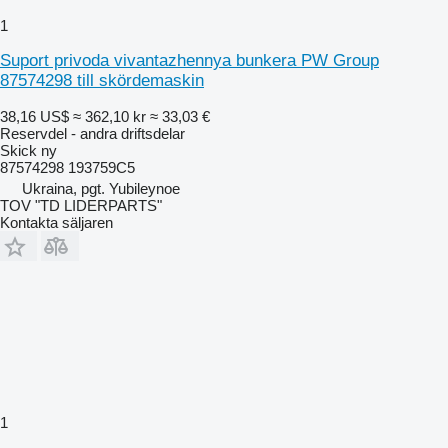
1
Suport privoda vivantazhennya bunkera PW Group
87574298 till skördemaskin
38,16 US$
≈ 362,10 kr
≈ 33,03 €
Reservdel - andra driftsdelar
Skick
ny
87574298 193759C5
Ukraina, pgt. Yubileynoe
TOV "TD LIDERPARTS"
Kontakta säljaren
1