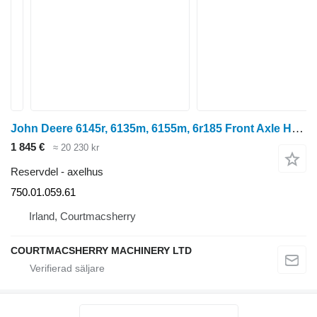
John Deere 6145r, 6135m, 6155m, 6r185 Front Axle Housing L220124, 750.01.07 750.01.059.61 axelhus till hjultraktor
1 845 €
≈ 20 230 kr
Reservdel - axelhus
750.01.059.61
Irland, Courtmacsherry
COURTMACSHERRY MACHINERY LTD