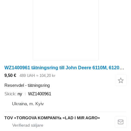
WZ1400961 tätningsring till John Deere 6110M, 6120M, 6130M, 6140M, 6145M, 6155M, 6175M, 6195M hjultraktor
9,50 €
489 UAH
≈ 104,20 kr
Reservdel - tätningsring
Skick
ny
WZ1400961
Ukraina, m. Kyiv
TOV «TORGOVA KOMPANIYa «LAD I MIR AGRO»