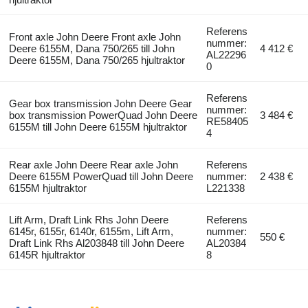
Referens
Front axle John Deere Front axle John
nummer:
Deere 6155M, Dana 750/265 till John
4 412 €
AL22296
Deere 6155M, Dana 750/265 hjultraktor
0
Referens
Gear box transmission John Deere Gear
nummer:
box transmission PowerQuad John Deere
3 484 €
RE58405
6155M till John Deere 6155M hjultraktor
4
Rear axle John Deere Rear axle John
Referens
Deere 6155M PowerQuad till John Deere
nummer:
2 438 €
6155M hjultraktor
L221338
Lift Arm, Draft Link Rhs John Deere
Referens
6145r, 6155r, 6140r, 6155m, Lift Arm,
nummer:
550 €
Draft Link Rhs Al203848 till John Deere
AL20384
6145R hjultraktor
8