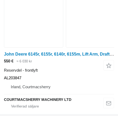
John Deere 6145r, 6155r, 6140r, 6155m, Lift Arm, Draft Link Lhs Al203847 AL203847 frontlyft till John Deere 6145R hjultraktor
550 €
≈ 6 030 kr
Reservdel - frontlyft
AL203847
Irland, Courtmacsherry
COURTMACSHERRY MACHINERY LTD