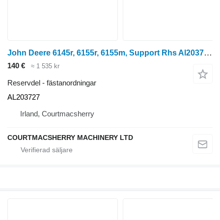
John Deere 6145r, 6155r, 6155m, Support Rhs Al203727 AL203727 till 6145R hjultraktor
140 €
≈ 1 535 kr
Reservdel - fästanordningar
AL203727
Irland, Courtmacsherry
COURTMACSHERRY MACHINERY LTD