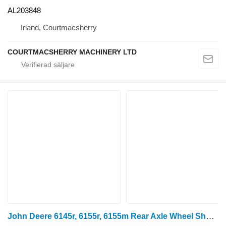
AL203848
Irland, Courtmacsherry
COURTMACSHERRY MACHINERY LTD
John Deere 6145r, 6155r, 6155m Rear Axle Wheel Shaft L216278 halvaxel till John Deere 6145r, 6155r, 6155m hjultraktor