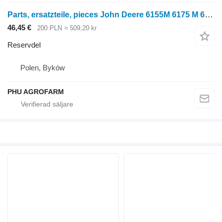
Parts, ersatzteile, pieces John Deere 6155M 6175 M 6195 parts, ersatzteile, pieces till John Deere 6155M 6175 M 6195 hjultraktor
46,45 €
200 PLN
≈ 509,20 kr
Reservdel
Polen, Byków
PHU AGROFARM