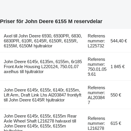
Priser för John Deere 6155 M reservdelar
Axel till John Deere 6930, 6930PR, 6830,
Referens
6830PR, 610R, 6145R, 6150R, 6155R,
nummer:
544,40 €
6155M, 6150M hjultraktor
L225732
Referens
John Deere 6145r, 6135m, 6155m, 6r185
nummer:
Front Axle Housing L220124, 750.01.07
1 845 €
750.01.05
axelhus till hjultraktor
9.61
Referens
John Deere 6145r, 6155r, 6140r, 6155m,
nummer:
Lift Arm, Draft Link Lhs Al203847 frontlyft
550 €
AL20384
till John Deere 6145R hjultraktor
7
John Deere 6145r, 6155r, 6155m Rear
Referens
Axle Wheel Shaft L216278 halvaxel till
nummer:
615 €
John Deere 6145r, 6155r, 6155m
L216278
hjultraktor