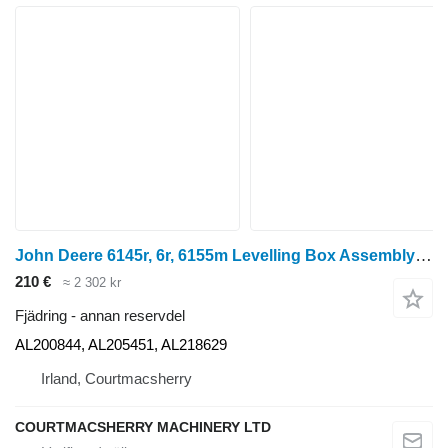
John Deere 6145r, 6r, 6155m Levelling Box Assembly Al218629, Al200844, Al20 AL200844 till John Deere 6145R hjultraktor
210 €
≈ 2 302 kr
Fjädring - annan reservdel
AL200844, AL205451, AL218629
Irland, Courtmacsherry
COURTMACSHERRY MACHINERY LTD