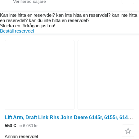
Kan inte hitta en reservdel? kan inte hitta en reservdel? kan inte hitta
en reservdel? kan du inte hitta en reservdel?
Skicka en förfrågan just nu!
Beställ reservdel
Lift Arm, Draft Link Rhs John Deere 6145r, 6155r, 6140r, 6155m, Lift Arm, Draft Link Rhs Al203848 AL203848 till John Deere 6145R hjultraktor
550 €
≈ 6 030 kr
Annan reservdel