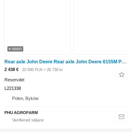
VIDEO
Rear axle John Deere Rear axle John Deere 6155M PowerQuad L221338 till John Deere 6155M hjultraktor
2 438 €
10 500 PLN
≈ 26 730 kr
Reservdel
L221338
Polen, Byków
PHU AGROFARM