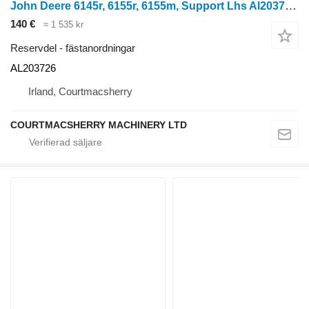
John Deere 6145r, 6155r, 6155m, Support Lhs Al203726 AL203726 till 6145R hjultraktor
140 €
≈ 1 535 kr
Reservdel - fästanordningar
AL203726
Irland, Courtmacsherry
COURTMACSHERRY MACHINERY LTD