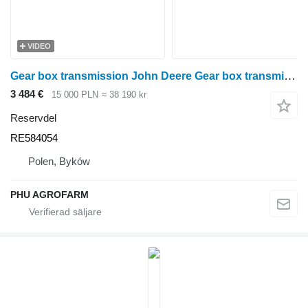
VIDEO
Gear box transmission John Deere Gear box transmission PowerQuad John Deere 6155M RE584054 till John Deere 6155M hjultraktor
3 484 €
15 000 PLN
≈ 38 190 kr
Reservdel
RE584054
Polen, Byków
PHU AGROFARM