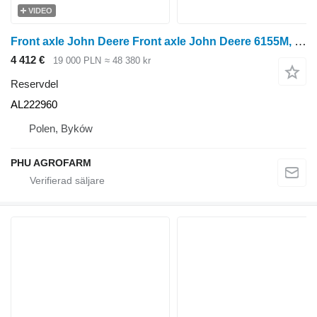
VIDEO
Front axle John Deere Front axle John Deere 6155M, Dana 750/265 AL222960 till John Deere 6155M, Dana 750/265 hjultraktor
4 412 €
19 000 PLN
≈ 48 380 kr
Reservdel
AL222960
Polen, Byków
PHU AGROFARM