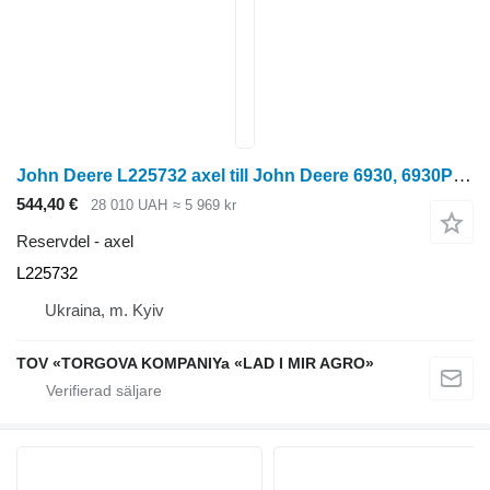
John Deere L225732 axel till John Deere 6930, 6930PR, 6830, 6830PR, 610R, 6145R, 6150R, 6155R, 6155M, 6150M hjultraktor
544,40 €
28 010 UAH
≈ 5 969 kr
Reservdel - axel
L225732
Ukraina, m. Kyiv
TOV «TORGOVA KOMPANIYa «LAD I MIR AGRO»