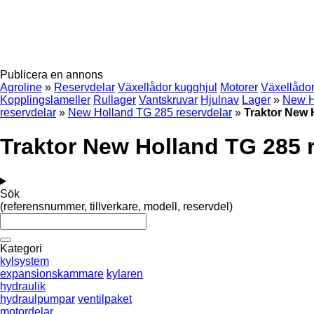
Publicera en annons
Agroline
»
Reservdelar
Växellådor kugghjul
Motorer
Växellådo
Kopplingslameller
Rullager
Vantskruvar
Hjulnav
Lager
»
New H
reservdelar
»
New Holland TG 285 reservdelar
»
Traktor New 
Traktor New Holland TG 285 
Sök
(referensnummer, tillverkare, modell, reservdel)
Kategori
kylsystem
expansionskammare
kylaren
hydraulik
hydraulpumpar
ventilpaket
motordelar