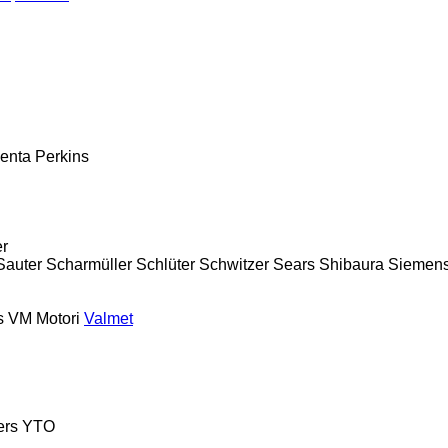
enta
Perkins
er
Sauter
Scharmüller
Schlüter
Schwitzer
Sears
Shibaura
Siemen
s
VM Motori
Valmet
ers
YTO