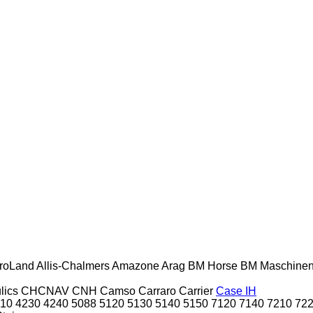
roLand
Allis-Chalmers
Amazone
Arag
BM Horse
BM Maschine
lics
CHCNAV
CNH
Camso
Carraro
Carrier
Case IH
10
4230
4240
5088
5120
5130
5140
5150
7120
7140
7210
72