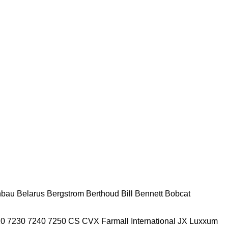
nbau
Belarus
Bergstrom
Berthoud
Bill Bennett
Bobcat
20
7230
7240
7250
CS
CVX
Farmall
International
JX
Luxxum