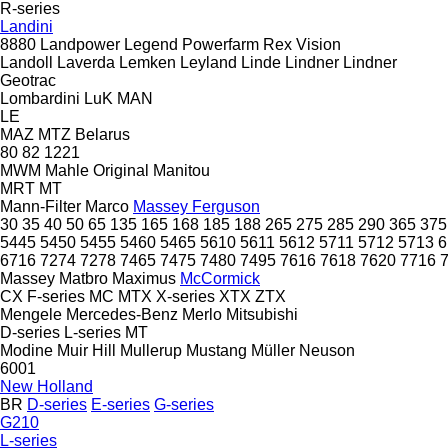
R-series
Landini
8880
Landpower
Legend
Powerfarm
Rex
Vision
Landoll
Laverda
Lemken
Leyland
Linde
Lindner
Lindner
Geotrac
Lombardini
LuK
MAN
LE
MAZ
MTZ Belarus
80
82
1221
MWM
Mahle Original
Manitou
MRT
MT
Mann-Filter
Marco
Massey Ferguson
30
35
40
50
65
135
165
168
185
188
265
275
285
290
365
375
5445
5450
5455
5460
5465
5610
5611
5612
5711
5712
5713
6
6716
7274
7278
7465
7475
7480
7495
7616
7618
7620
7716
Massey
Matbro
Maximus
McCormick
CX
F-series
MC
MTX
X-series
XTX
ZTX
Mengele
Mercedes-Benz
Merlo
Mitsubishi
D-series
L-series
MT
Modine
Muir Hill
Mullerup
Mustang
Müller
Neuson
6001
New Holland
BR
D-series
E-series
G-series
G210
L-series