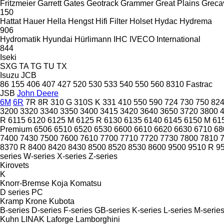
Fritzmeier
Garrett
Gates
Geotrack
Grammer
Great Plains
Greca
150
Hattat
Hauer
Hella
Hengst
Hifi Filter
Holset
Hydac
Hydrema
906
Hydromatik
Hyundai
Hürlimann
IHC
IVECO
International
844
Iseki
SXG
TA
TG
TU
TX
Isuzu
JCB
86
155
406
407
427
520
530
533
540
550
560
8310
Fastrac
JSB
John Deere
6M
6R
7R
8R
310 G
310S K
331
410
550
590
724
730
750
82
3200
3320
3340
3350
3400
3415
3420
3640
3650
3720
3800
R
6115
6120
6125 M
6125 R
6130
6135
6140
6145
6150 M
61
Premium
6506
6510
6520
6530
6600
6610
6620
6630
6710
68
7400
7430
7500
7600
7610
7700
7710
7720
7730
7800
7810
8370 R
8400
8420
8430
8500
8520
8530
8600
9500
9510 R
9
series
W-series
X-series
Z-series
Kirovets
K
Knorr-Bremse
Koja
Komatsu
D series
PC
Kramp
Krone
Kubota
B-series
D-series
F-series
GB-series
K-series
L-series
M-serie
Kuhn
LINAK
Laforge
Lamborghini