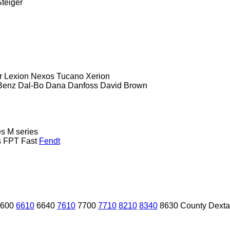
Steiger
r
Lexion
Nexos
Tucano
Xerion
Benz
Dal-Bo
Dana
Danfoss
David Brown
es
M series
s
FPT
Fast
Fendt
600
6610
6640
7610
7700
7710
8210
8340
8630
County
Dexta