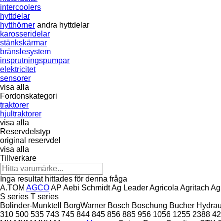
intercoolers
hyttdelar
hytthörner
andra hyttdelar
karosseridelar
stänkskärmar
bränslesystem
insprutningspumpar
elektricitet
sensorer
visa alla
Fordonskategori
traktorer
hjultraktorer
visa alla
Reservdelstyp
original reservdel
visa alla
Tillverkare
Inga resultat hittades för denna fråga
A.TOM
AGCO
AP
Aebi Schmidt
Ag Leader
Agricola
Agritach
Ag
S series
T series
Bolinder-Munktell
BorgWarner
Bosch
Boschung
Bucher Hydrau
310
500
535
743
745
844
845
856
885
956
1056
1255
2388
42