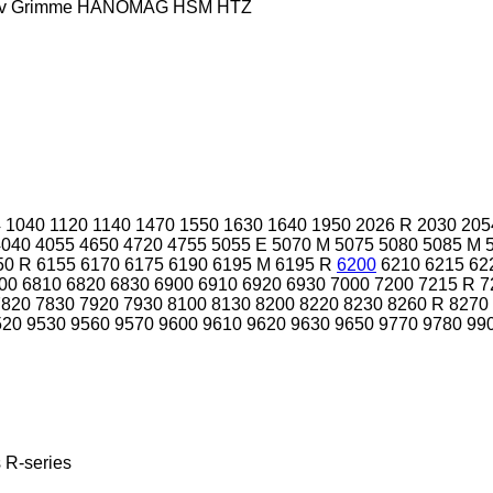
v
Grimme
HANOMAG
HSM
HTZ
4
1040
1120
1140
1470
1550
1630
1640
1950
2026 R
2030
205
4040
4055
4650
4720
4755
5055 E
5070 M
5075
5080
5085 M
50 R
6155
6170
6175
6190
6195 M
6195 R
6200
6210
6215
62
00
6810
6820
6830
6900
6910
6920
6930
7000
7200
7215 R
7
7820
7830
7920
7930
8100
8130
8200
8220
8230
8260 R
8270
520
9530
9560
9570
9600
9610
9620
9630
9650
9770
9780
99
s
R-series