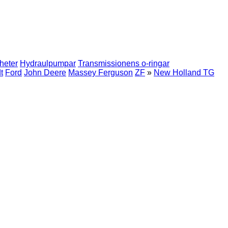
heter
Hydraulpumpar
Transmissionens o-ringar
t
Ford
John Deere
Massey Ferguson
ZF
»
New Holland TG