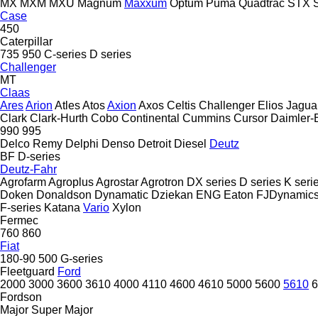
MX
MXM
MXU
Magnum
Maxxum
Optum
Puma
Quadtrac
STX
Case
450
Caterpillar
735
950
C-series
D series
Challenger
MT
Claas
Ares
Arion
Atles
Atos
Axion
Axos
Celtis
Challenger
Elios
Jagua
Clark
Clark-Hurth
Cobo
Continental
Cummins
Cursor
Daimler-
990
995
Delco Remy
Delphi
Denso
Detroit Diesel
Deutz
BF
D-series
Deutz-Fahr
Agrofarm
Agroplus
Agrostar
Agrotron
DX series
D series
K seri
Doken
Donaldson
Dynamatic
Dziekan
ENG
Eaton
FJDynamic
F-series
Katana
Vario
Xylon
Fermec
760
860
Fiat
180-90
500
G-series
Fleetguard
Ford
2000
3000
3600
3610
4000
4110
4600
4610
5000
5600
5610
6
Fordson
Major
Super Major