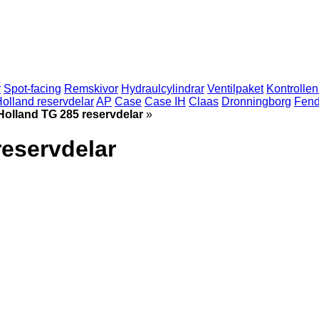
r
Spot-facing
Remskivor
Hydraulcylindrar
Ventilpaket
Kontrollen
olland reservdelar
AP
Case
Case IH
Claas
Dronningborg
Fend
Holland TG 285 reservdelar
»
reservdelar