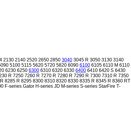
4
2130
2140
2520
2650
2850
3040
3045 R
3050
3130
3140
5090
5100
5115
5620
5720
5820
6090
6100
6105
6110 M
6110
20
6230
6250
6300
6310
6320
6330
6400
6410
6420 S
6430
230 R
7250
7260 R
7270 R
7280 R
7290 R
7300
7310 R
7350
 R
8285 R
8295
8300
8310
8320
8330
8335 R
8345 R
8360 RT
00
F-series
Gator
H-series
JD
M-series
S-series
StarFire
T-