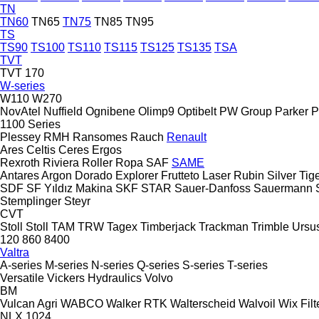
TN
TN60
TN65
TN75
TN85
TN95
TS
TS90
TS100
TS110
TS115
TS125
TS135
TSA
TVT
TVT 170
W-series
W110
W270
NovAtel
Nuffield
Ognibene
Olimp9
Optibelt
PW Group
Parker
P
1100 Series
Plessey
RMH
Ransomes
Rauch
Renault
Ares
Celtis
Ceres
Ergos
Rexroth
Riviera
Roller
Ropa
SAF
SAME
Antares
Argon
Dorado
Explorer
Frutteto
Laser
Rubin
Silver
Tig
SDF
SF Yıldız Makina
SKF
STAR
Sauer-Danfoss
Sauermann
Stemplinger
Steyr
CVT
Stoll
Stoll
TAM
TRW
Tagex
Timberjack
Trackman
Trimble
Ursu
120
860
8400
Valtra
A-series
M-series
N-series
Q-series
S-series
T-series
Versatile
Vickers Hydraulics
Volvo
BM
Vulcan Agri
WABCO
Walker RTK
Walterscheid
Walvoil
Wix Filt
NLX 1024