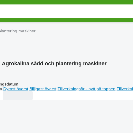
plantering maskiner
:
Agrokalina sådd och plantering maskiner
ingsdatum
m
Dyrast överst
Billigast överst
Tillverkningsår - nytt på toppen
Tillverk