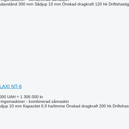
davstånd
300 mm
Sådjup
10 mm
Önskad dragkraft
120 hk
Driftshasti
LAXI NT-6
 000 UAH
≈ 1 306 000 kr
ringsmaskiner - kombinerad såmaskin
djup
10 mm
Kapacitet
6,9 ha/timme
Önskad dragkraft
200 hk
Driftshas