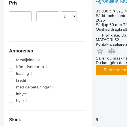
Agrokalina Ka
Pris
33 900 €
≈ 371 7
Sådd- och plante
–
2025
Sådjup
60 mm
T
Önskad dragkraft
Frankrike, Dai
MATAGRI 52
Kontakta säljaren
Annonstyp
Säljer du maskine
försäljning
Du kan göra det 
från tillverkaren
Publicera en
leasing
kredit
med delbetalningar
inbyte
byte
9
Skick