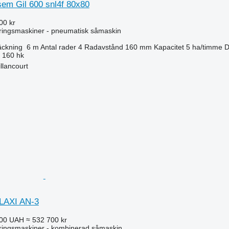
sem Gil 600 snl4f 80x80
00 kr
ringsmaskiner - pneumatisk såmaskin
äckning
6 m
Antal rader
4
Radavstånd
160 mm
Kapacitet
5 ha/timme
D
160 hk
llancourt
LAXI AN-3
000 UAH
≈ 532 700 kr
ringsmaskiner - kombinerad såmaskin