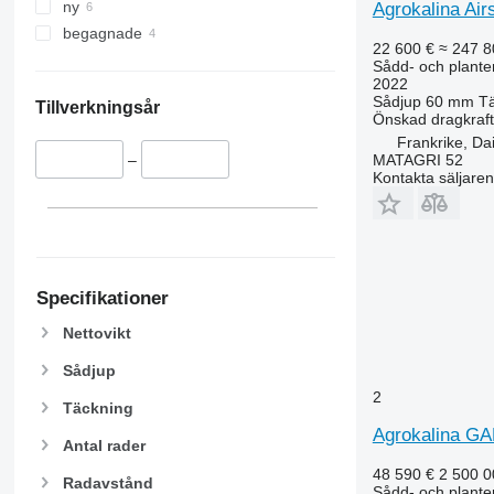
ny
Agrokalina Air
begagnade
22 600 €
≈ 247 8
Sådd- och plante
2022
Sådjup
60 mm
T
Tillverkningsår
Önskad dragkraft
Frankrike, Dai
MATAGRI 52
–
Kontakta säljaren
Specifikationer
Nettovikt
Sådjup
2
Täckning
Agrokalina GA
Antal rader
48 590 €
2 500 
Radavstånd
Sådd- och plante