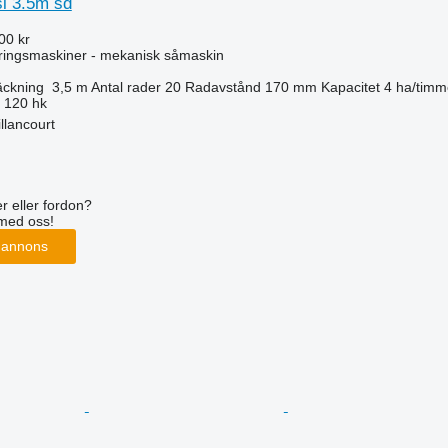
si 3.5m sd
00 kr
ringsmaskiner - mekanisk såmaskin
äckning
3,5 m
Antal rader
20
Radavstånd
170 mm
Kapacitet
4 ha/timm
120 hk
llancourt
r eller fordon?
med oss!
 annons