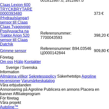
001812867.0, 1812867.0
Claas Lexion 600
TRYCKBRYTARE
0000393480
373 €
(Hydraulslangar)
sensor till Claas
Claas Tyagovogo
Posilyuvacha na
Referensnummer:
Traktor Arion 520
398,20 €
7700043593
sensor till Claas
Datchik
Referensnummer: B94.03546
Grimme sensor
909,80 €
Ц0000142844
Företag
Om oss
Hjälp
Kontakter
Sverige / Svenska
Information
Allmänna villkor
Sekretesspolicy
Säkerhetstips
Agroline
recensioner
Varumärkeskatalog
Våra erbjudanden
Annonsering på Agroline
Publicera en annons
Placera en
banner
Affiliateprogram
För företag
Våra projekt
Autoline™