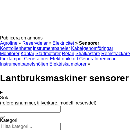
Publicera en annons
Agroline
»
Reservdelar
»
Elektricitet
»
Sensorer
Kontrollenheter
Instrumentpaneler
Kabelgenomföringar
Monitorer
Kablar
Startmotorer
Relän
Strålkastare
Remsträckare
Ficklampor
Generatorer
Elektronikkort
Generatorremmar
Instrumentpanelshöljen
Elektriska motorer
»
Lantbruksmaskiner sensorer
Sök
(referensnummer, tillverkare, modell, reservdel)
Kategori