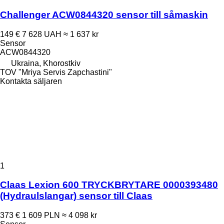
Challenger ACW0844320 sensor till såmaskin
149 €
7 628 UAH
≈ 1 637 kr
Sensor
ACW0844320
Ukraina, Khorostkiv
TOV "Mriya Servis Zapchastini"
Kontakta säljaren
1
Claas Lexion 600 TRYCKBRYTARE 0000393480
(Hydraulslangar) sensor till Claas
373 €
1 609 PLN
≈ 4 098 kr