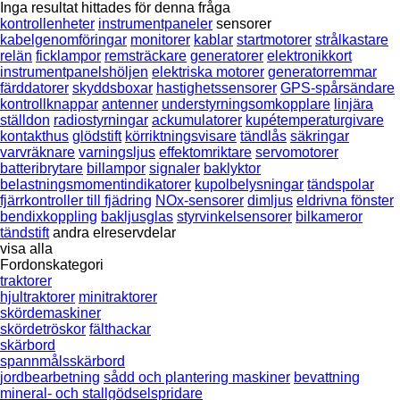
Inga resultat hittades för denna fråga
kontrollenheter
instrumentpaneler
sensorer
kabelgenomföringar
monitorer
kablar
startmotorer
strålkastare
relän
ficklampor
remsträckare
generatorer
elektronikkort
instrumentpanelshöljen
elektriska motorer
generatorremmar
färddatorer
skyddsboxar
hastighetssensorer
GPS-spårsändare
kontrollknappar
antenner
understyrningsomkopplare
linjära
ställdon
radiostyrningar
ackumulatorer
kupétemperaturgivare
kontakthus
glödstift
körriktningsvisare
tändlås
säkringar
varvräknare
varningsljus
effektomriktare
servomotorer
batteribrytare
billampor
signaler
baklyktor
belastningsmomentindikatorer
kupolbelysningar
tändspolar
fjärrkontroller till fjädring
NOx-sensorer
dimljus
eldrivna fönster
bendixkoppling
bakljusglas
styrvinkelsensorer
bilkameror
tändstift
andra elreservdelar
visa alla
Fordonskategori
traktorer
hjultraktorer
minitraktorer
skördemaskiner
skördetröskor
fälthackar
skärbord
spannmålsskärbord
jordbearbetning
sådd och plantering maskiner
bevattning
mineral- och stallgödselspridare