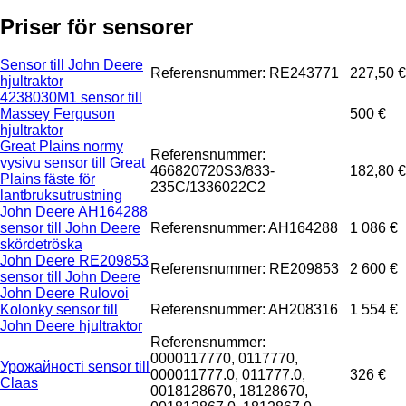
Priser för sensorer
Sensor till John Deere
Referensnummer: RE243771
227,50 €
hjultraktor
4238030M1 sensor till
Massey Ferguson
500 €
hjultraktor
Great Plains normy
Referensnummer:
vysivu sensor till Great
466820720S3/833-
182,80 €
Plains fäste för
235C/1336022C2
lantbruksutrustning
John Deere AH164288
sensor till John Deere
Referensnummer: AH164288
1 086 €
skördetröska
John Deere RE209853
Referensnummer: RE209853
2 600 €
sensor till John Deere
John Deere Rulovoi
Kolonky sensor till
Referensnummer: AH208316
1 554 €
John Deere hjultraktor
Referensnummer:
0000117770, 0117770,
Урожайності sensor till
000011777.0, 011777.0,
326 €
Claas
0018128670, 18128670,