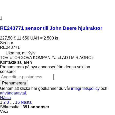
1
RE243771 sensor till John Deere hjultraktor
227,50 €
11 650 UAH
≈ 2 500 kr
Sensor
RE243771
Ukraina, m. Kyiv
TOV «TORGOVA KOMPANIYa «LAD I MIR AGRO»
Kontakta säljaren
Prenumerera på nya annonser från denna sektion
sensorer
Prenumerera
Genom att klicka här godkänner du vår
integritetspolicy
och
användaravtal
.
Nästa
1
2
3
…
16
Nästa
Sökresultat:
391 annonser
Visa