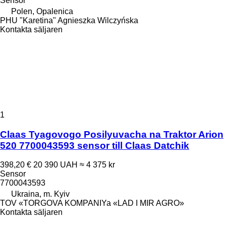
Sensor
Polen, Opalenica
PHU "Karetina" Agnieszka Wilczyńska
Kontakta säljaren
1
Claas Tyagovogo Posilyuvacha na Traktor Arion
520 7700043593 sensor till Claas Datchik
398,20 €
20 390 UAH
≈ 4 375 kr
Sensor
7700043593
Ukraina, m. Kyiv
TOV «TORGOVA KOMPANIYa «LAD I MIR AGRO»
Kontakta säljaren