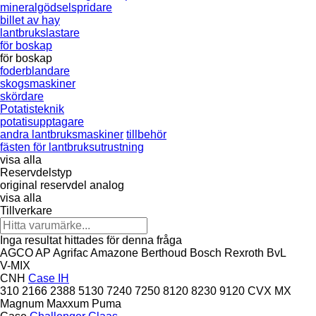
mineralgödselspridare
billet av hay
lantbrukslastare
för boskap
för boskap
foderblandare
skogsmaskiner
skördare
Potatisteknik
potatisupptagare
andra lantbruksmaskiner
tillbehör
fästen för lantbruksutrustning
visa alla
Reservdelstyp
original reservdel
analog
visa alla
Tillverkare
Inga resultat hittades för denna fråga
AGCO
AP
Agrifac
Amazone
Berthoud
Bosch Rexroth
BvL
V-MIX
CNH
Case IH
310
2166
2388
5130
7240
7250
8120
8230
9120
CVX
MX
Magnum
Maxxum
Puma