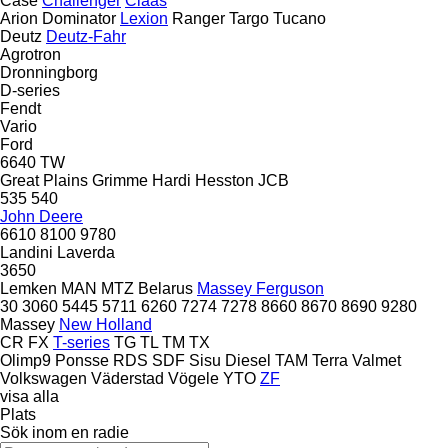
Case
Challenger
Claas
Arion
Dominator
Lexion
Ranger
Targo
Tucano
Deutz
Deutz-Fahr
Agrotron
Dronningborg
D-series
Fendt
Vario
Ford
6640
TW
Great Plains
Grimme
Hardi
Hesston
JCB
535
540
John Deere
6610
8100
9780
Landini
Laverda
3650
Lemken
MAN
MTZ Belarus
Massey Ferguson
30
3060
5445
5711
6260
7274
7278
8660
8670
8690
9280
Massey
New Holland
CR
FX
T-series
TG
TL
TM
TX
Olimp9
Ponsse
RDS
SDF
Sisu Diesel
TAM
Terra
Valmet
Volkswagen
Väderstad
Vögele
YTO
ZF
visa alla
Plats
Sök inom en radie