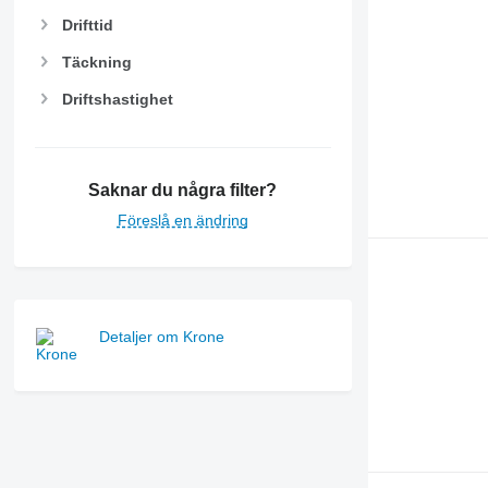
Drifttid
Täckning
Driftshastighet
Saknar du några filter?
Föreslå en ändring
Detaljer om Krone