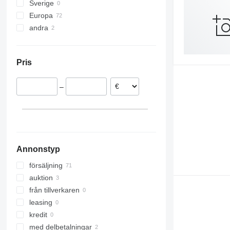
Sverige
Sunspeed
920
Europa
Swath Up
930
andra
Tyskland
Vario
F-series
Polen
Ukraina
M-series
Nederländerna
Pris
Storbritannien
Österrike
–
Italien
Annonstyp
försäljning
auktion
från tillverkaren
leasing
kredit
med delbetalningar