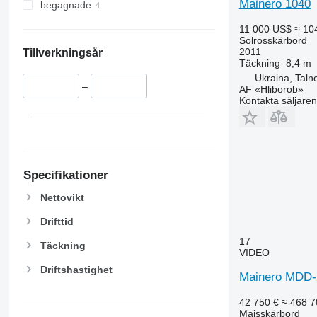
Mainero 1040
begagnade
11 000 US$
≈ 10
Solrosskärbord
2011
Tillverkningsår
Täckning
8,4 m
Ukraina, Taln
–
AF «Hliborob»
Kontakta säljaren
Specifikationer
Nettovikt
Drifttid
17
Täckning
VIDEO
Driftshastighet
Mainero MDD-
42 750 €
≈ 468 7
Majsskärbord