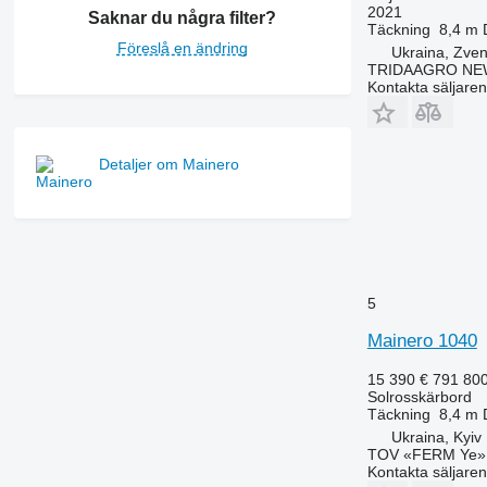
2021
Saknar du några filter?
Täckning
8,4 m
Föreslå en ändring
Ukraina, Zve
TRIDAAGRO NE
Kontakta säljaren
Detaljer om Mainero
5
Mainero 1040
15 390 €
791 80
Solrosskärbord
Täckning
8,4 m
Ukraina, Kyiv
TOV «FERM Ye»
Kontakta säljaren