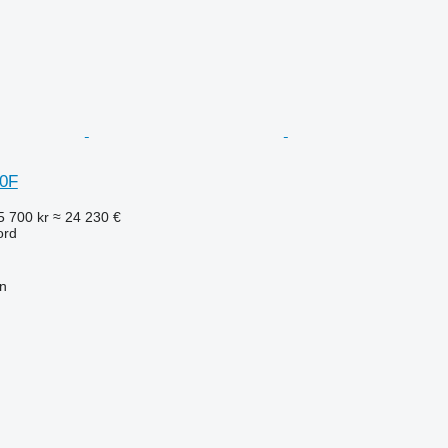
30F
5 700 kr
≈ 24 230 €
ord
n