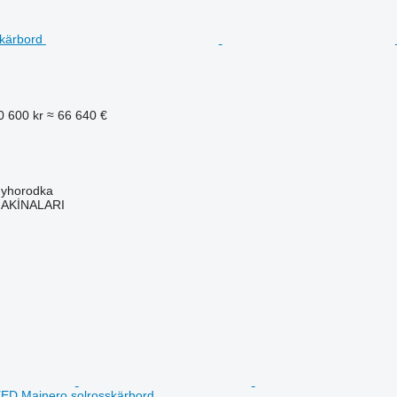
0 600 kr
≈ 66 640 €
nyhorodka
MAKİNALARI
D Mainero solrosskärbord