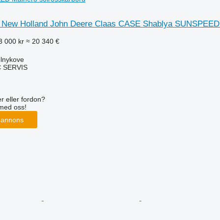
s New Holland John Deere Claas CASE Shablya SUNSPEED
3 000 kr
≈ 20 340 €
elnykove
 SERVIS
r eller fordon?
med oss!
 annons