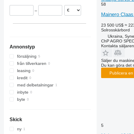
58
–
Mainero Claa
23 500 US$
≈ 22
Solrosskärbord
Ukraina, Syn
ChP AGRO SPEC
Kontakta säljaren
Annonstyp
försäljning
Säljer du maskine
från tillverkaren
Du kan göra det 
leasing
Publicera en
kredit
med delbetalningar
inbyte
byte
Skick
5
ny