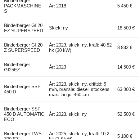
Binderberger
PACKMASCHINE
År: 2018
5 450 €
S
Binderberger GI 20
Skick: ny
18 500 €
EZ SUPERSPEED
Binderberger GI 20
År: 2023, skick: ny, kraft: 40.82
8 832 €
Z SUPERSPEED
hk (30 kW)
Binderberger
År: 2023
14 500 €
GI25EZ
År: 2023, skick: ny, drifttid: 5
Binderberger SSP
m/h, bränsle: diesel, stockens
63 900 €
450 D
max. längd: 460 cm
Binderberger SSP
450 D AUTOMATIC
År: 2023, skick: ny
52 500 €
ECO
Binderberger TWS
År: 2025, skick: ny, kraft: 10.2
5 100 €
700 EZ
hk (7.5 kW)