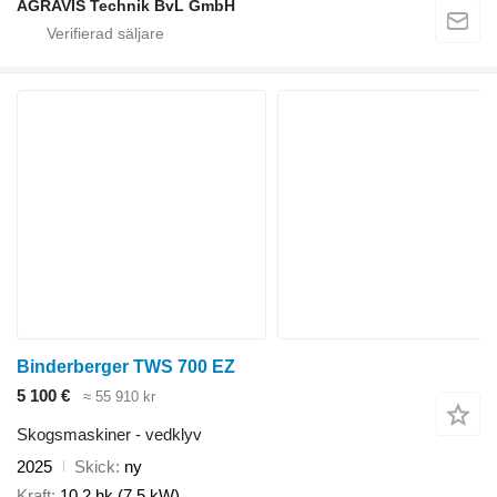
AGRAVIS Technik BvL GmbH
Binderberger TWS 700 EZ
5 100 €
≈ 55 910 kr
Skogsmaskiner - vedklyv
2025
Skick
ny
Kraft
10.2 hk (7.5 kW)