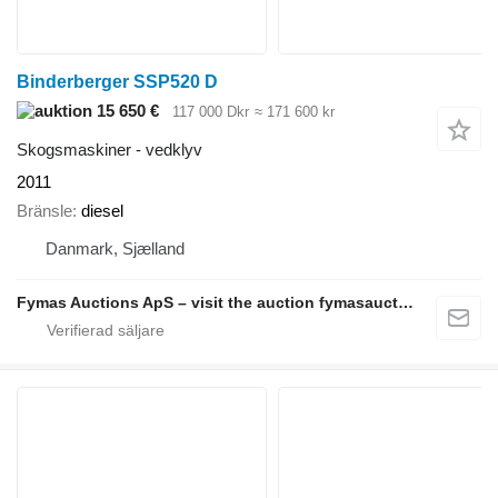
Binderberger SSP520 D
15 650 €
117 000 Dkr
≈ 171 600 kr
Skogsmaskiner - vedklyv
2011
Bränsle
diesel
Danmark, Sjælland
Fymas Auctions ApS – visit the auction fymasauctions.dk