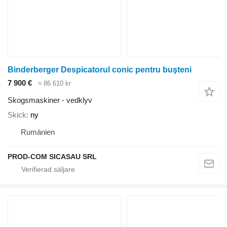
Binderberger Despicatorul conic pentru buşteni
7 900 €
≈ 86 610 kr
Skogsmaskiner - vedklyv
Skick
ny
Rumänien
PROD-COM SICASAU SRL