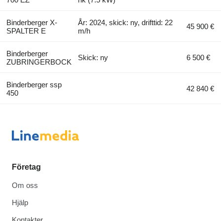
Binderberger X-
År: 2024, skick: ny, drifttid: 22
45 900 €
SPALTER E
m/h
Binderberger
Skick: ny
6 500 €
ZUBRINGERBOCK
Binderberger ssp
42 840 €
450
Företag
Om oss
Hjälp
Kontakter