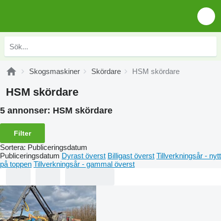
Skogsmaskiner
Skördare
HSM skördare
HSM skördare
5 annonser:
HSM skördare
Filter
Sortera
:
Publiceringsdatum
Publiceringsdatum
Dyrast överst
Billigast överst
Tillverkningsår - nytt
på toppen
Tillverkningsår - gammal överst