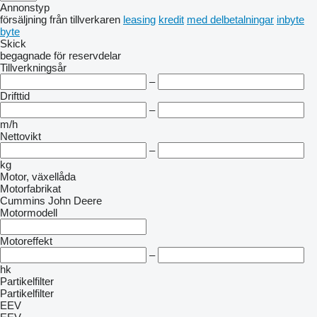
Annonstyp
försäljning
från tillverkaren
leasing
kredit
med delbetalningar
inbyte
byte
Skick
begagnade
för reservdelar
Tillverkningsår
–
Drifttid
–
m/h
Nettovikt
–
kg
Motor, växellåda
Motorfabrikat
Cummins
John Deere
Motormodell
Motoreffekt
–
hk
Partikelfilter
Partikelfilter
EEV