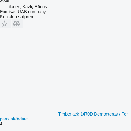
2005
Litauen, Kazlų Rūdos
Fomisas UAB company
Kontakta säljaren
Timberjack 1470D Demonteras / For
parts skördare
4