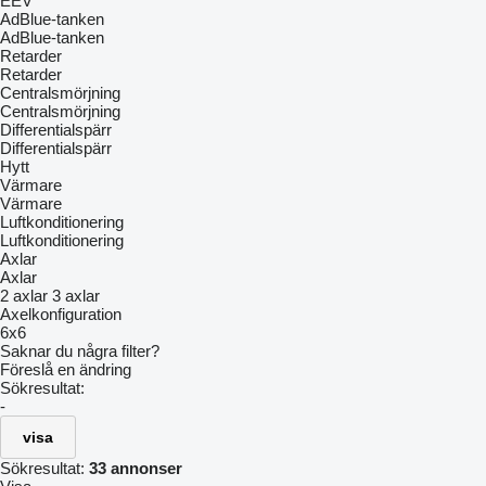
EEV
AdBlue-tanken
AdBlue-tanken
Retarder
Retarder
Centralsmörjning
Centralsmörjning
Differentialspärr
Differentialspärr
Hytt
Värmare
Värmare
Luftkonditionering
Luftkonditionering
Axlar
Axlar
2 axlar
3 axlar
Axelkonfiguration
6x6
Saknar du några filter?
Föreslå en ändring
Sökresultat:
-
visa
Sökresultat:
33 annonser