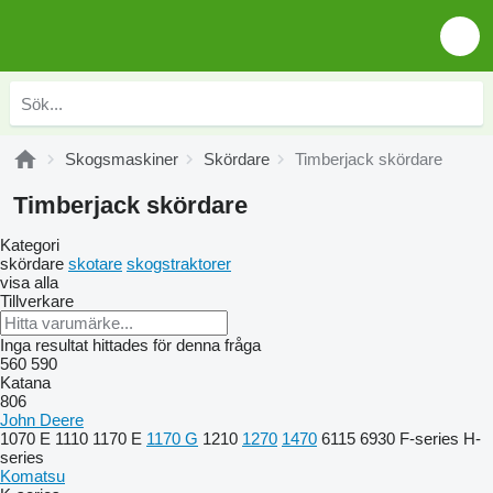
Skogsmaskiner
Skördare
Timberjack skördare
Timberjack skördare
Kategori
skördare
skotare
skogstraktorer
visa alla
Tillverkare
Inga resultat hittades för denna fråga
560
590
Katana
806
John Deere
1070 E
1110
1170 E
1170 G
1210
1270
1470
6115
6930
F-series
H-
series
Komatsu