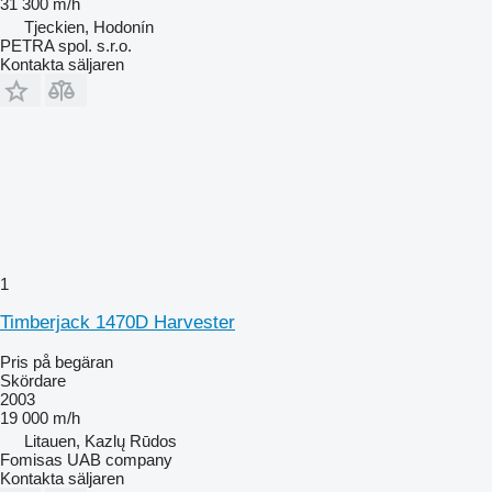
31 300 m/h
Tjeckien, Hodonín
PETRA spol. s.r.o.
Kontakta säljaren
1
Timberjack 1470D Harvester
Pris på begäran
Skördare
2003
19 000 m/h
Litauen, Kazlų Rūdos
Fomisas UAB company
Kontakta säljaren