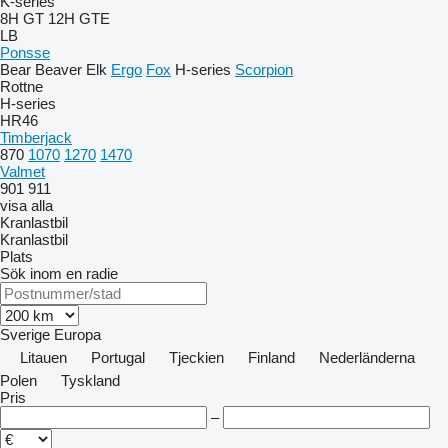
K-series
8H GT
12H GTE
LB
Ponsse
Bear
Beaver
Elk
Ergo
Fox
H-series
Scorpion
Rottne
H-series
HR46
Timberjack
870
1070
1270
1470
Valmet
901
911
visa alla
Kranlastbil
Kranlastbil
Plats
Sök inom en radie
Sverige
Europa
Litauen
Portugal
Tjeckien
Finland
Nederländerna
Polen
Tyskland
Pris
–