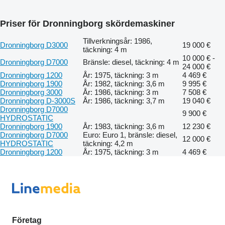
Priser för Dronningborg skördemaskiner
Tillverkningsår: 1986,
Dronningborg D3000
19 000 €
täckning: 4 m
10 000 € -
Dronningborg D7000
Bränsle: diesel, täckning: 4 m
24 000 €
Dronningborg 1200
År: 1975, täckning: 3 m
4 469 €
Dronningborg 1900
År: 1982, täckning: 3,6 m
9 995 €
Dronningborg 3000
År: 1986, täckning: 3 m
7 508 €
Dronningborg D-3000S
År: 1986, täckning: 3,7 m
19 040 €
Dronningborg D7000
9 900 €
HYDROSTATIC
Dronningborg 1900
År: 1983, täckning: 3,6 m
12 230 €
Dronningborg D7000
Euro: Euro 1, bränsle: diesel,
12 000 €
HYDROSTATIC
täckning: 4,2 m
Dronningborg 1200
År: 1975, täckning: 3 m
4 469 €
Företag