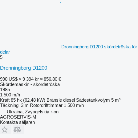
Dronningborg D1200 skördetröska för
delar
5
Dronningborg D1200
990 US$
≈ 9 394 kr
≈ 856,80 €
Skördemaskin - skördetröska
1985
1 500 m/h
Kraft
85 hk (62.48 kW)
Bränsle
diesel
Sädestankvolym
5 m³
Täckning
3 m
Rotordrifttimmar
1 500 m/h
Ukraina, Zvyagelskiy r-on
AGROSERVIS-M
Kontakta säljaren