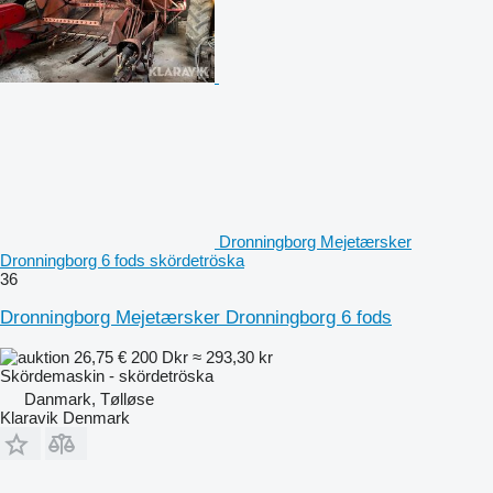
Dronningborg Mejetærsker
Dronningborg 6 fods skördetröska
36
Dronningborg Mejetærsker Dronningborg 6 fods
26,75 €
200 Dkr
≈ 293,30 kr
Skördemaskin - skördetröska
Danmark, Tølløse
Klaravik Denmark