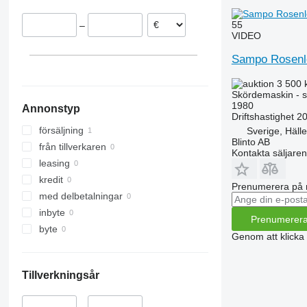
9120
7300
55
–
9230
7350
VIDEO
9240
7450
Sampo Rosenl
Axial-Flow
7750
7780
3 500 
8100
Skördemaskin - s
1980
Annonstyp
8200
Driftshastighet
20
8300
försäljning
Sverige, Häll
Blinto AB
8400
från tillverkaren
Kontakta säljaren
8500
leasing
8600
kredit
Prenumerera på 
9500
med delbetalningar
9560
inbyte
Prenumerer
9600
byte
Genom att klicka
9610
9640
Tillverkningsår
9650
9660