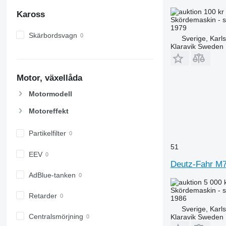
100 kr
Kaross
Skördemaskin - s
1979
Skärbordsvagn
Sverige, Karl
Klaravik Sweden
Motor, växellåda
Motormodell
Motoreffekt
Partikelfilter
51
EEV
Deutz-Fahr M
AdBlue-tanken
5 000 
Skördemaskin - s
Retarder
1986
Sverige, Karl
Centralsmörjning
Klaravik Sweden