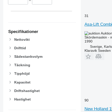
–
9670 STS
9680
9700
31
9750
Asa-Lift Combi
9760 STS
9770
Specifikationer
Auktio
9780
Skördemaskin - 
Nettovikt
1990
9860 STS
Sverige, Karl
Drifttid
9880
Klaravik Sweden
9900
Sädestankvolym
C-series
Täckning
F-series
H-series
Tipphöjd
M-series
Kapacitet
S-series
T-series
Driftshastighet
W-series
Hastighet
90
X-series
New Holland 1