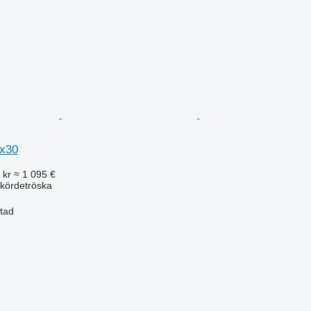
Tx30
 kr
≈ 1 095 €
kördetröska
stad