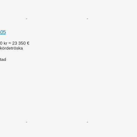
405
0 kr
≈ 23 350 €
kördetröska
stad