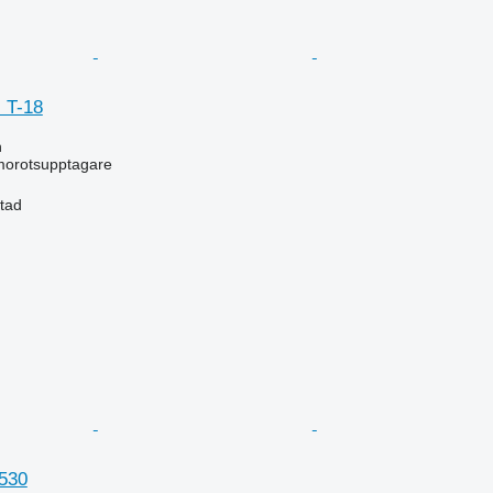
 T-18
n
morotsupptagare
stad
530