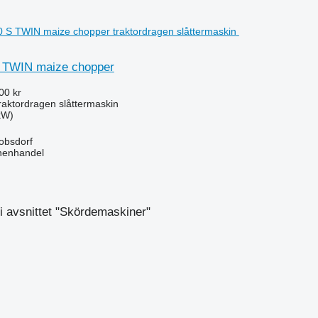
 TWIN maize chopper
00 kr
raktordragen slåttermaskin
kW)
obsdorf
nenhandel
 avsnittet "Skördemaskiner"