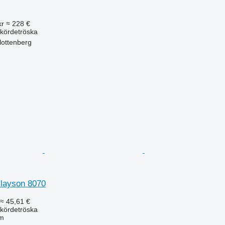
kr
≈ 228 €
kördetröska
lottenberg
layson 8070
≈ 45,61 €
kördetröska
 m