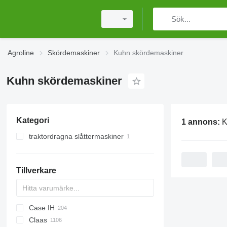
Agroline
Skördemaskiner
Kuhn skördemaskiner
Kuhn skördemaskiner
Kategori
1 annons:
K
traktordragna slåttermaskiner
Tillverkare
Case IH
CM
Spartan
Claas
T
1680
560R