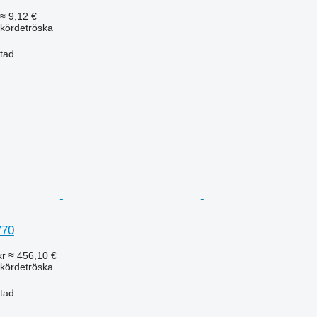
≈ 9,12 €
kördetröska
stad
770
kr
≈ 456,10 €
kördetröska
stad