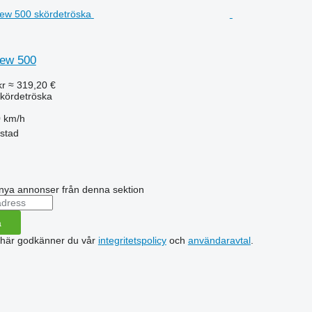
ew 500
kr
≈ 319,20 €
kördetröska
 km/h
estad
nya annonser från denna sektion
a
 här godkänner du vår
integritetspolicy
och
användaravtal
.