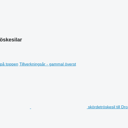
öskesilar
t på toppen
Tillverkningsår - gammal överst
skördetröskesil till D