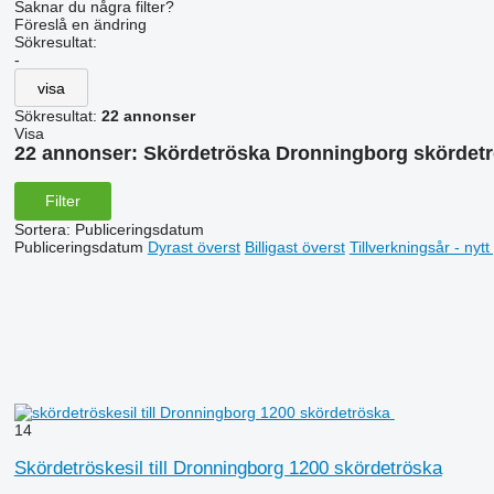
Saknar du några filter?
Föreslå en ändring
Sökresultat:
-
visa
Sökresultat:
22 annonser
Visa
22 annonser:
Skördetröska Dronningborg skördetr
Filter
Sortera
:
Publiceringsdatum
Publiceringsdatum
Dyrast överst
Billigast överst
Tillverkningsår - nyt
14
Skördetröskesil till Dronningborg 1200 skördetröska