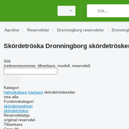
Agroline
Reservdelar
Dronningborg reservdelar
Dronning
Skördetröska Dronningborg skördetröskes
Sök
(referensnummer, tillverkare, modell, reservdel)
Kategori
halmskakare
hackare
skördetröskesilar
visa alla
Fordonskategori
skördemaskiner
skördetröskor
Reservdelstyp
original reservdel
Tillverkare