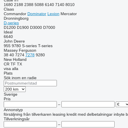
Case IH
1680
2188
2388
5088
6140
7140
8010
Claas
Commandor
Dominator
Lexion
Mercator
Dronningborg
D-series
D1200
D1900
D3000
D7000
Ideal
6640
John Deere
955
9780
S-series
T-series
Massey Ferguson
38
40
7274
7278
9280
New Holland
CR
TF
TX
visa alla
Plats
Sök inom en radie
Sverige
Pris
–
Annonstyp
försäljning
från tillverkaren
leasing
kredit
med delbetalningar
inbyte
b
Tillverkningsår
–