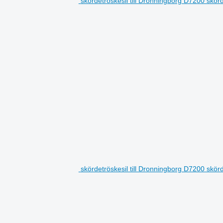
skördetröskesil till Dronningborg D7200 skör
skördetröskesil till Dronningborg D7200 skör