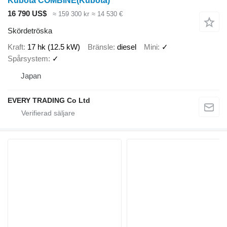
Kubota COMBINE(Kubota)
16 790 US$
≈ 159 300 kr
≈ 14 530 €
Skördetröska
Kraft
17 hk (12.5 kW)
Bränsle
diesel
Mini
✓
Spårsystem
✓
Japan
EVERY TRADING Co Ltd