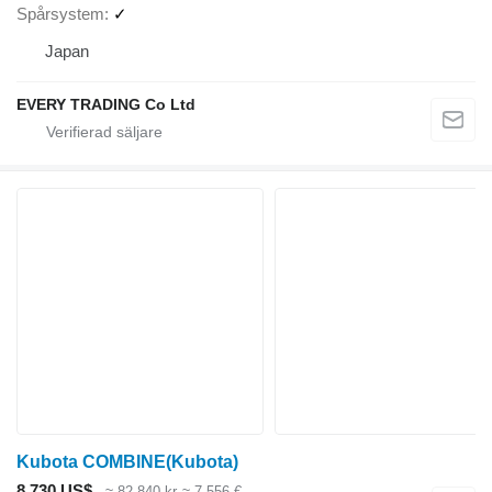
Spårsystem
✓
Japan
EVERY TRADING Co Ltd
Kubota COMBINE(Kubota)
8 730 US$
≈ 82 840 kr
≈ 7 556 €