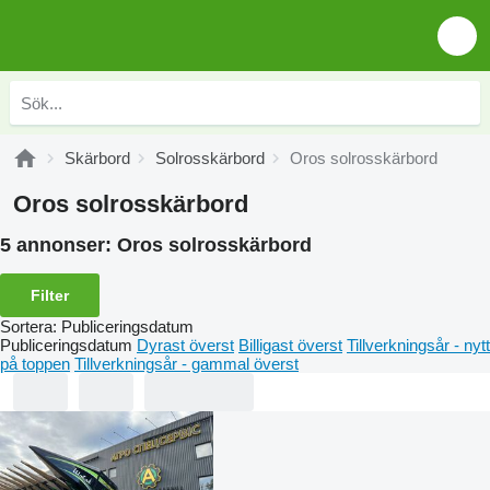
Skärbord
Solrosskärbord
Oros solrosskärbord
Oros solrosskärbord
5 annonser:
Oros solrosskärbord
Filter
Sortera
:
Publiceringsdatum
Publiceringsdatum
Dyrast överst
Billigast överst
Tillverkningsår - nytt
på toppen
Tillverkningsår - gammal överst