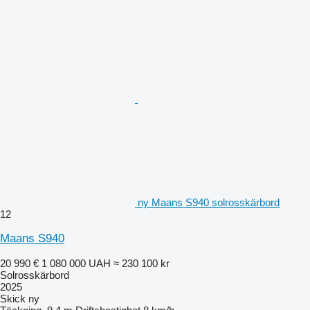
ny Maans S940 solrosskärbord
12
Maans S940
20 990 €
1 080 000 UAH
≈ 230 100 kr
Solrosskärbord
2025
Skick
ny