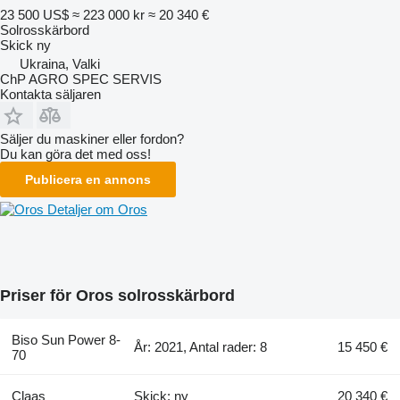
23 500 US$
≈ 223 000 kr
≈ 20 340 €
Solrosskärbord
Skick
ny
Ukraina, Valki
ChP AGRO SPEC SERVIS
Kontakta säljaren
Säljer du maskiner eller fordon?
Du kan göra det med oss!
Publicera en annons
Detaljer om Oros
Priser för Oros solrosskärbord
Biso Sun Power 8-
År: 2021, Antal rader: 8
15 450 €
70
Claas
Skick: ny
20 340 €