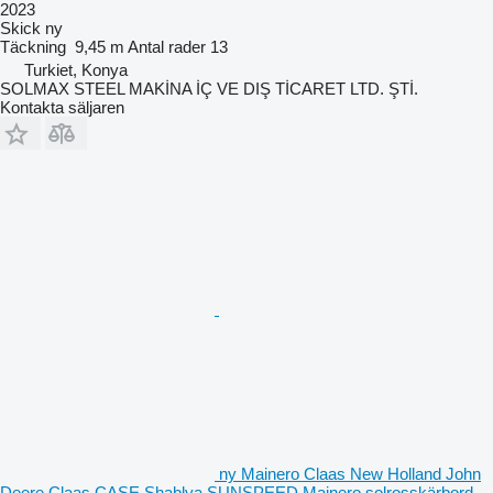
2023
Skick
ny
Täckning
9,45 m
Antal rader
13
Turkiet, Konya
SOLMAX STEEL MAKİNA İÇ VE DIŞ TİCARET LTD. ŞTİ.
Kontakta säljaren
ny Mainero Claas New Holland John
Deere Claas CASE Shablya SUNSPEED Mainero solrosskärbord