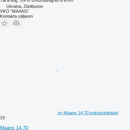
Täckning
9,4 m
Driftshastighet
8 km/h
Ukraina, Zdolbunov
VKO "MAANS"
Kontakta säljaren
ny Maans 14-70 solrosskärbord
19
Maans 14-70