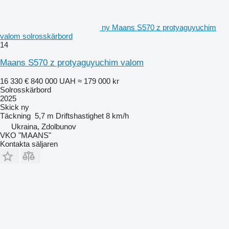
ny Maans S570 z protyaguyuchim
valom solrosskärbord
14
Maans S570 z protyaguyuchim valom
16 330 €
840 000 UAH
≈ 179 000 kr
Solrosskärbord
2025
Skick
ny
Täckning
5,7 m
Driftshastighet
8 km/h
Ukraina, Zdolbunov
VKO "MAANS"
Kontakta säljaren