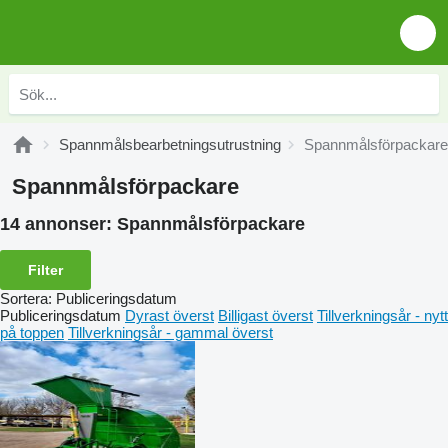
Spannmålsbearbetningsutrustning
Spannmålsförpackare
Spannmålsförpackare
14 annonser:
Spannmålsförpackare
Filter
Sortera
:
Publiceringsdatum
Publiceringsdatum
Dyrast överst
Billigast överst
Tillverkningsår - nytt
på toppen
Tillverkningsår - gammal överst