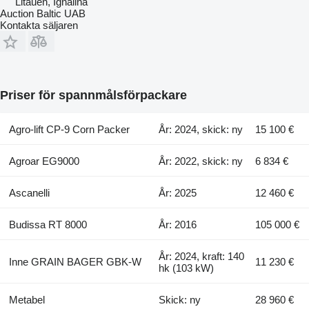
Litauen, Ignalina
Auction Baltic UAB
Kontakta säljaren
Priser för spannmålsförpackare
Agro-lift CP-9 Corn Packer
År: 2024, skick: ny
15 100 €
Agroar EG9000
År: 2022, skick: ny
6 834 €
Ascanelli
År: 2025
12 460 €
Budissa RT 8000
År: 2016
105 000 €
År: 2024, kraft: 140
Inne GRAIN BAGER GBK-W
11 230 €
hk (103 kW)
Metabel
Skick: ny
28 960 €