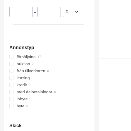
Litauen
–
Portugal
Norge
Nederländerna
Ungern
visa alla
Annonstyp
försäljning
auktion
från tillverkaren
leasing
kredit
med delbetalningar
inbyte
byte
Skick