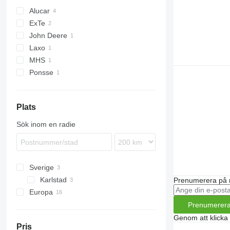
Alucar
ExTe
John Deere
Laxo
1110
MHS
Ponsse
Buffalo
Plats
Sök inom en radie
Sverige
Karlstad
Prenumerera på 
Europa
Tyskland
Prenumerer
Estland
Genom att klicka
Pris
Polen