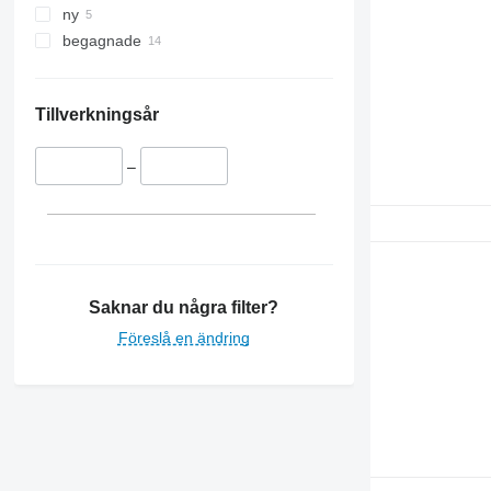
ny
begagnade
Tillverkningsår
–
Saknar du några filter?
Föreslå en ändring