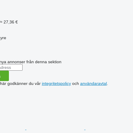
≈ 27,36 €
myre
nya annonser från denna sektion
a
 här godkänner du vår
integritetspolicy
och
användaravtal
.