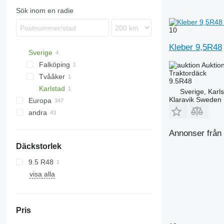
Sök inom en radie
10
Kleber 9,5R48
Sverige
Falköping
Auktio
Traktordäck
Tvååker
9.5R48
Karlstad
Sverige, Karl
Klaravik Sweden
Europa
andra
Tyskland
Danmark
Ukraina
Annonser från 
Polen
Däckstorlek
Nederländerna
Storbritannien
9.5 R48
Norge
visa alla
Grekland
Litauen
visa alla
Pris