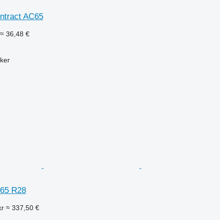
ontract AC65
≈ 36,48 €
ker
/65 R28
kr
≈ 337,50 €