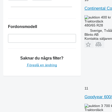
Continental C
400 kr
Traktordäck
480/65 R28
Fordonsmodell
Sverige, Tvåå
Blinto AB
Kontakta säljaren
Saknar du några filter?
Föreslå en ändring
11
Goodyear 600
3 700 
Traktordäck