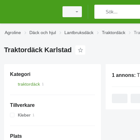
Agroline
Däck och hjul
Lantbruksdäck
Traktordäck
Tra
Traktordäck Karlstad
Kategori
1 annons:
T
traktordäck
Tillverkare
Kleber
270
300
Plats