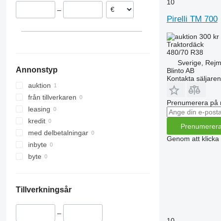
10
–
Pirelli TM 700
300 kr
Traktordäck
480/70 R38
Sverige, Rej
Annonstyp
Blinto AB
Kontakta säljaren
auktion
från tillverkaren
Prenumerera på 
leasing
kredit
Prenumerer
med delbetalningar
Genom att klicka
inbyte
byte
Tillverkningsår
–
10