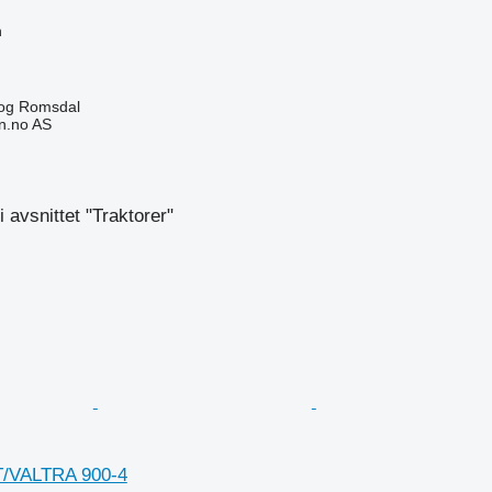
n
og Romsdal
n.no AS
 avsnittet "Traktorer"
T/VALTRA 900-4