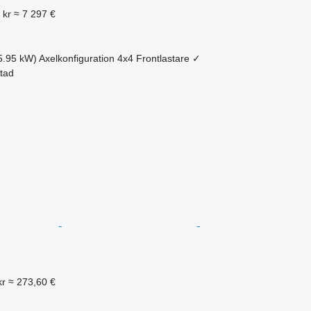
 kr
≈ 7 297 €
5.95 kW)
Axelkonfiguration
4x4
Frontlastare
✓
stad
kr
≈ 273,60 €