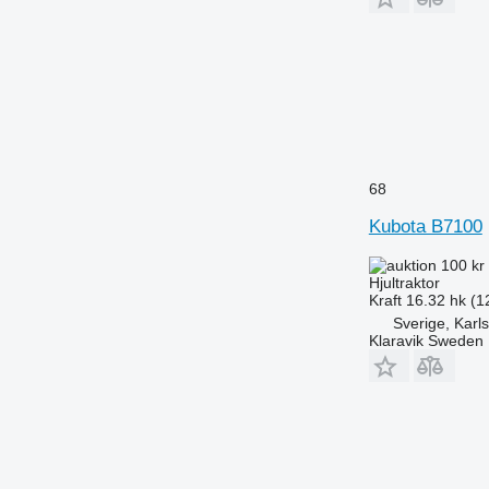
7260 R
7270 R
7280 R
7290 R
7310 R
7430
7600
68
7700
7710
Kubota B7100
7720
100 kr
7730
Hjultraktor
7800
Kraft
16.32 hk (1
Sverige, Karl
7810
Klaravik Sweden
7820
7830
7920
7930
8100
8200