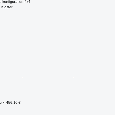
elkonfiguration
4x4
 Kloster
kr
≈ 456,10 €