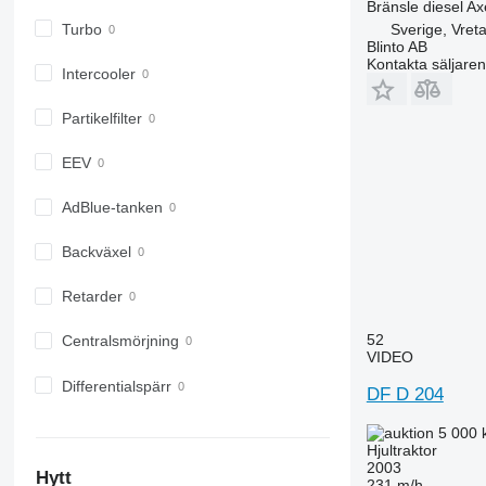
Bränsle
diesel
Ax
6155
7716
Turbo
Sverige, Vreta
6170
7718
Blinto AB
Kontakta säljaren
6175
7719
Intercooler
6190
7720
Partikelfilter
6195 M
7722
6195 R
7724
EEV
6200
7726
6210
8220
AdBlue-tanken
6215
8240
Backväxel
6220
8250
6230
8650
Retarder
6250
8660
6300
8670
52
Centralsmörjning
VIDEO
6310
8690
6320
8727
Differentialspärr
DF D 204
6330
8732
5 000 
6410
8737
Hjultraktor
6430 Premium
8740
2003
Hytt
231 m/h