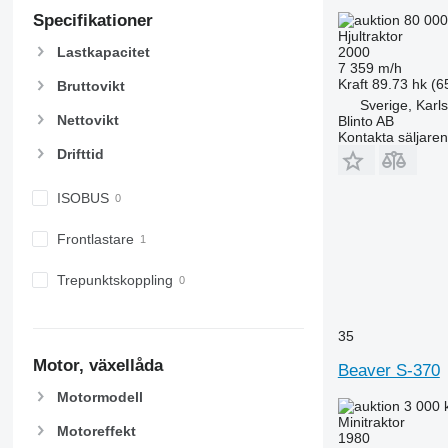
5620
6460
Specifikationer
80 000
5720
6465
Hjultraktor
Lastkapacitet
2000
5820
6475
7 359 m/h
6090
6480
Kraft
89.73 hk (6
Bruttovikt
Sverige, Karl
6100
6485
Nettovikt
Blinto AB
6105
6490
Kontakta säljaren
6110 B
6495
Drifttid
6110 M
6499
ISOBUS
6110 R
6713
6115
6715
Frontlastare
6120
6716
6125 M
7475
Trepunktskoppling
6125 R
7480
6130
7616
35
6135
7618
Motor, växellåda
Beaver S-370
6140
7619
6145
7620
Motormodell
3 000 
6150 M
7624
Minitraktor
Motoreffekt
1980
6150 R
7626