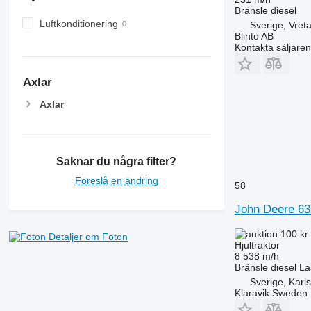
6510
Bränsle
diesel
6520
Luftkonditionering
Sverige, Vreta
6530
Blinto AB
Kontakta säljaren
6600
6610
Axlar
6620
6630
Axlar
6800
6810
6820
Saknar du några filter?
6830
Föreslå en ändring
6900
58
6910
John Deere 63
6920
100 kr
6930
Detaljer om Foton
Hjultraktor
7200
8 538 m/h
Bränsle
diesel
La
7215 R
Sverige, Karl
7230 R
Klaravik Sweden
7250