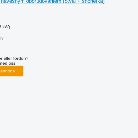
 navesnym oborudovaniem (otval + shchetka)
8 kW)
h"
r eller fordon?
med oss!
 annons