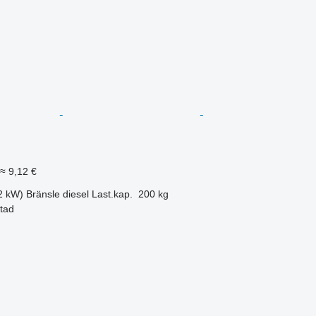
≈ 9,12 €
2 kW)
Bränsle
diesel
Last.kap.
200 kg
stad