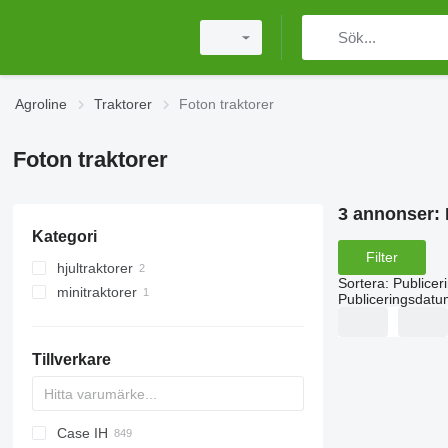
Agroline
Traktorer
Foton traktorer
Foton traktorer
3 annonser:
Kategori
Filter
hjultraktorer
Sortera
:
Publicer
minitraktorer
Publiceringsdatu
Tillverkare
Case IH
Challenger
TTR
584
2505
CK