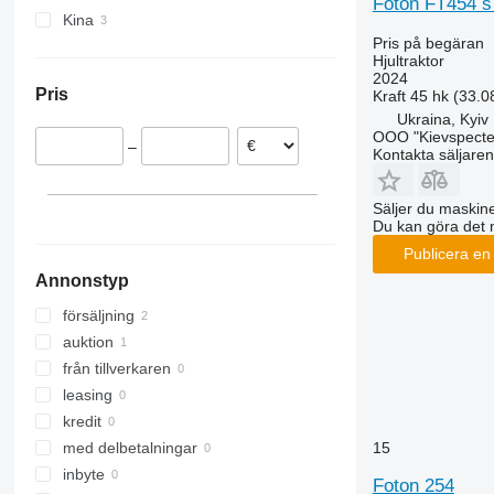
Foton FT454 s
CS
2130
290
TS
Kina
Pris på begäran
CVX
2140
362
TVT
Hjultraktor
Farmall
2520
375
2024
Pris
Kraft
45 hk (33.0
International
2650
390
Ukraina, Kyiv
JX
2850
399
OOO "Kievspecte
–
Luxxum
3025
550
Kontakta säljaren
MX
3036 E
575
MXM
3038 E
590
Säljer du maskine
Du kan göra det 
MXU
3040
675
Publicera en
Magnum
3045 R
690
Annonstyp
Maxxum
3046 R
698
Optum
3050
3060
försäljning
Puma
3140
3080
auktion
Quadtrac
3320
3085
från tillverkaren
Quantum
3340
3640
leasing
STX
3350
4235
kredit
Steiger
3640
4255
15
med delbetalningar
Vestrum
3720
4345
inbyte
Foton 254