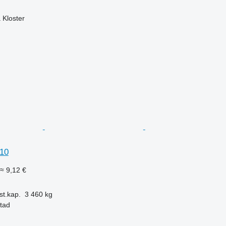
 Kloster
10
≈ 9,12 €
st.kap.
3 460 kg
stad