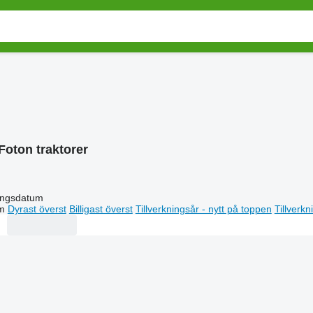
Foton traktorer
ingsdatum
m
Dyrast överst
Billigast överst
Tillverkningsår - nytt på toppen
Tillverk