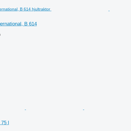
rnational, B 614
n
75 l