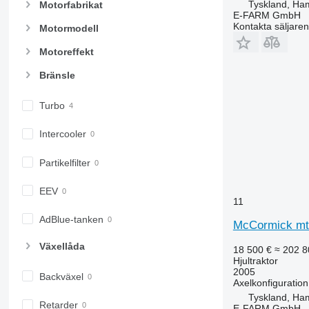
Tyskland, Ha
Motorfabrikat
6175
7718
E-FARM GmbH
Kontakta säljaren
Motormodell
6190
7719
6195 M
7720
Motoreffekt
6195 R
7722
Bränsle
6200
7724
6210
7726
Turbo
6215
8220
6220
8240
Intercooler
6230
8250
6250
8650
Partikelfilter
6300
8660
EEV
6310
8670
11
6320
8690
AdBlue-tanken
McCormick mt
6330
8727
6410
8732
Växellåda
18 500 €
≈ 202 8
6430 Premium
8737
Hjultraktor
2005
Backväxel
6510
8740
Axelkonfiguration
6520
Tyskland, Ha
Retarder
E-FARM GmbH