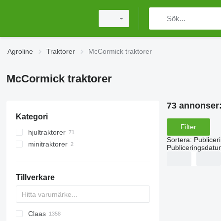
Agroline
Traktorer
McCormick traktorer
McCormick traktorer
73 annonser
Kategori
Filter
hjultraktorer
Sortera
:
Publicer
minitraktorer
Publiceringsdatu
Tillverkare
Claas
Challenger
TTR
584
2505
CK
310
775
CH
CFG