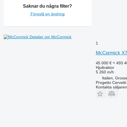
7280 R
Saknar du några filter?
7290 R
Föreslå en ändring
7310 R
7430
7600
7700
Detaljer om McCormick
1
7710
7720
McCormick X7
7730
45 000 €
≈ 493 4
7800
Hjultraktor
7810
5 260 m/h
7820
Italien, Gross
Progetto Cervetti 
7830
Kontakta säljaren
7920
7930
8100
8200
8220
8230