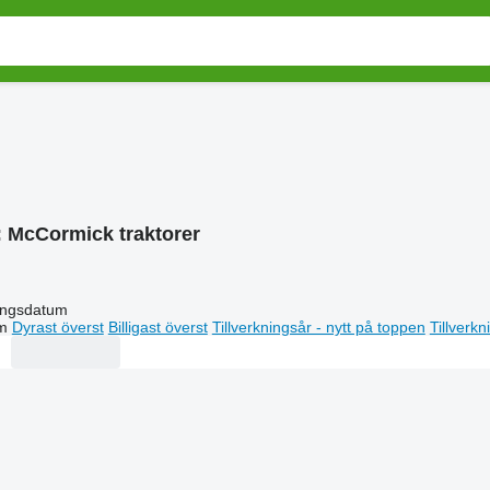
:
McCormick traktorer
ingsdatum
m
Dyrast överst
Billigast överst
Tillverkningsår - nytt på toppen
Tillverk