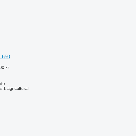
.650
00 kr
eto
srl. agricultural