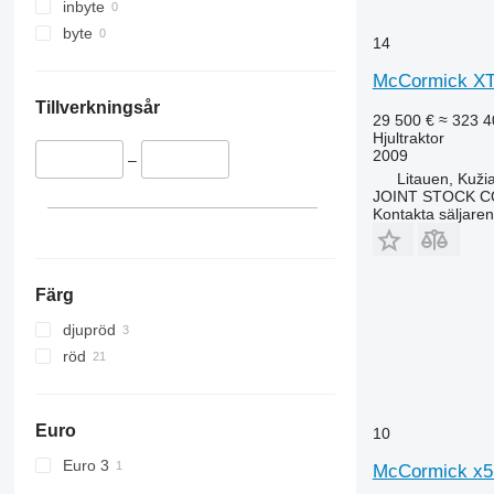
4430
5435
inbyte
4520
5445
byte
14
4650
5455
McCormick X
5050 E
5460
5055 E
5465
Tillverkningsår
29 500 €
≈ 323 4
5058 E
5610
Hjultraktor
2009
5067 E
5611
–
Litauen, Kužia
5070 M
5612
JOINT STOCK C
5075
5710
Kontakta säljaren
5080
5711
5085 M
5713
5090
6140
Färg
5100
6180
djupröd
5105 GN
6190
röd
5115
6260
5210
6270
5615
6290
Euro
10
5620
6455
Euro 3
McCormick x5
5720
6460