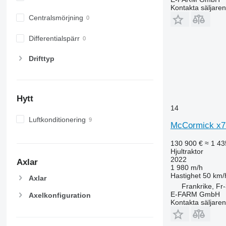
6530
Kontakta säljaren
6600
Centralsmörjning
6610
6620
Differentialspärr
6630
Drifttyp
6800
6810
6820
6830
Hytt
14
6900
Luftkonditionering
6910
McCormick x7.
6920
130 900 €
≈ 1 43
6930
Hjultraktor
7200
2022
Axlar
1 980 m/h
7215 R
Hastighet
50 km/
Axlar
7230 R
Frankrike, F
E-FARM GmbH
7250
Axelkonfiguration
Kontakta säljaren
7260 R
7270 R