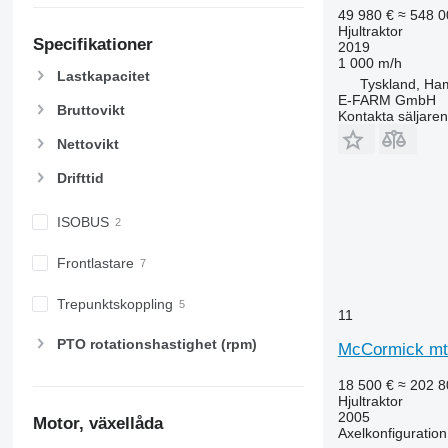
5820
6465
49 980 €
≈ 548 0
Hjultraktor
6090
6475
Specifikationer
2019
6100
6480
1 000 m/h
Lastkapacitet
6105
6485
Tyskland, Ha
E-FARM GmbH
6110 B
6490
Bruttovikt
Kontakta säljaren
6110 M
6495
Nettovikt
6110 R
6499
6115
6713
Drifttid
6120
6715
ISOBUS
6125 M
6716
6125 R
7475
Frontlastare
6130
7480
6135
7616
Trepunktskoppling
11
6140
7618
PTO rotationshastighet (rpm)
6145
7619
McCormick mt
6150 M
7620
18 500 €
≈ 202 8
6150 R
7624
Hjultraktor
2005
6155
7626
Motor, växellåda
Axelkonfiguration
6170
7716