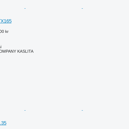
TX165
00 kr
i
OMPANY KASLITA
.35