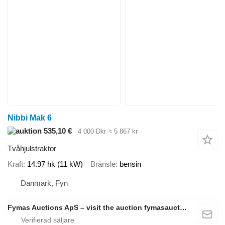
Nibbi Mak 6
535,10 €
4 000 Dkr
≈ 5 867 kr
Tvåhjulstraktor
Kraft
14.97 hk (11 kW)
Bränsle
bensin
Danmark, Fyn
Fymas Auctions ApS – visit the auction fymasauctions.dk