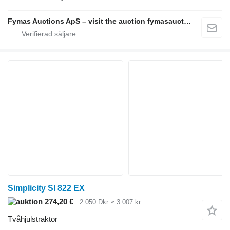
Fymas Auctions ApS – visit the auction fymasauctions.dk
Simplicity SI 822 EX
274,20 €
2 050 Dkr
≈ 3 007 kr
Tvåhjulstraktor