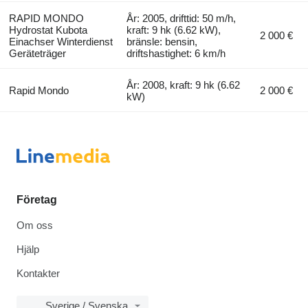
RAPID MONDO
År: 2005, drifttid: 50 m/h,
Hydrostat Kubota
kraft: 9 hk (6.62 kW),
2 000 €
Einachser Winterdienst
bränsle: bensin,
Geräteträger
driftshastighet: 6 km/h
År: 2008, kraft: 9 hk (6.62
Rapid Mondo
2 000 €
kW)
Företag
Om oss
Hjälp
Kontakter
Sverige / Svenska