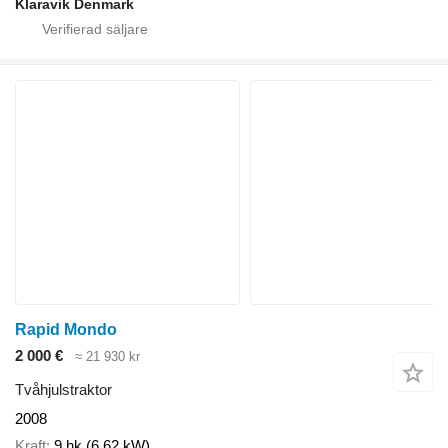
Klaravik Denmark
Rapid Mondo
2 000 €
≈ 21 930 kr
Tvåhjulstraktor
2008
Kraft
9 hk (6.62 kW)