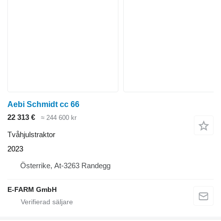
Aebi Schmidt cc 66
22 313 €
≈ 244 600 kr
Tvåhjulstraktor
2023
Österrike, At-3263 Randegg
E-FARM GmbH