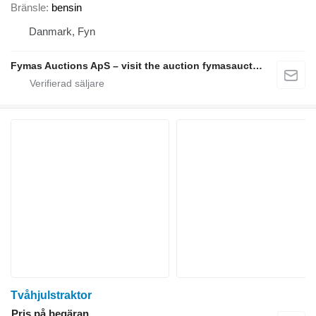
Bränsle
bensin
Danmark, Fyn
Fymas Auctions ApS – visit the auction fymasauctions.dk
Tvåhjulstraktor
Pris på begäran