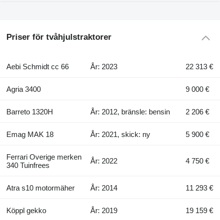
Priser för tvåhjulstraktorer
Aebi Schmidt cc 66
År: 2023
22 313 €
Agria 3400
9 000 €
Barreto 1320H
År: 2012, bränsle: bensin
2 206 €
Emag MAK 18
År: 2021, skick: ny
5 900 €
Ferrari Overige merken
År: 2022
4 750 €
340 Tuinfrees
Atra s10 motormäher
År: 2014
11 293 €
Köppl gekko
År: 2019
19 159 €