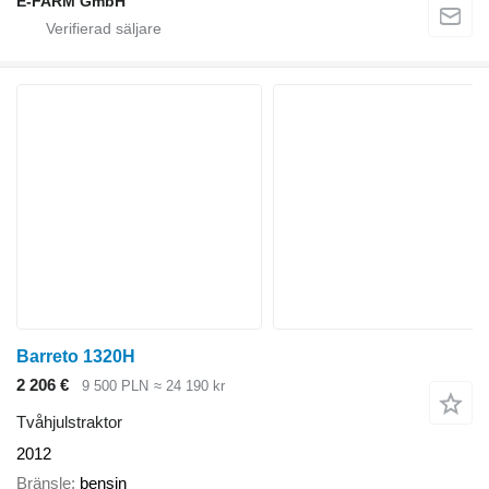
E-FARM GmbH
Barreto 1320H
2 206 €
9 500 PLN
≈ 24 190 kr
Tvåhjulstraktor
2012
Bränsle
bensin