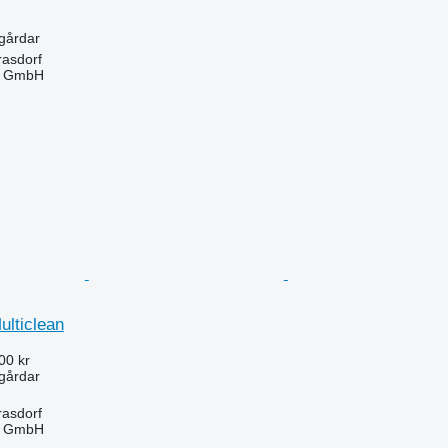
ngårdar
rasdorf
u GmbH
lticlean
00 kr
ngårdar
rasdorf
u GmbH