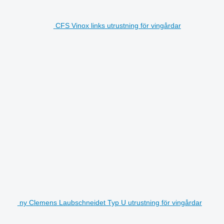
CFS Vinox links utrustning för vingårdar
ny Clemens Laubschneidet Typ U utrustning för vingårdar