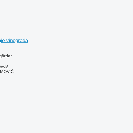
nje vinograda
ngårdar
tović
AMOVIĆ