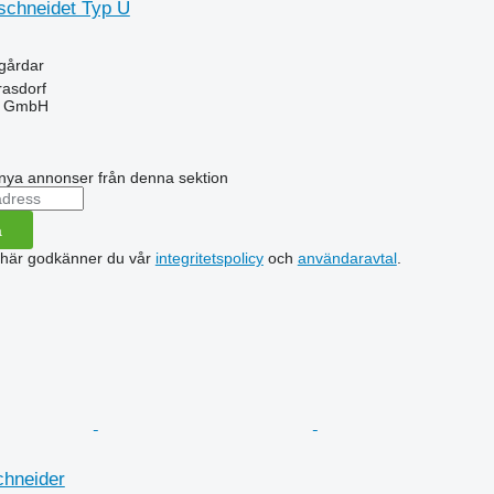
chneidet Typ U
ngårdar
rasdorf
u GmbH
nya annonser från denna sektion
a
 här godkänner du vår
integritetspolicy
och
användaravtal
.
hneider