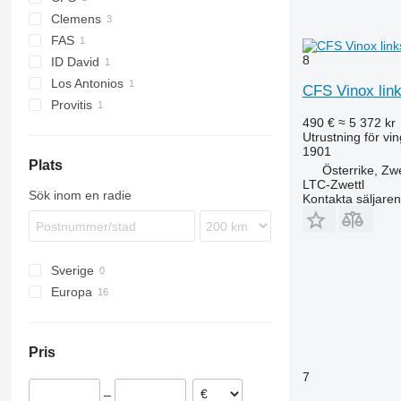
Clemens
FAS
8
ID David
Los Antonios
CFS Vinox lin
Provitis
490 €
≈ 5 372 kr
Utrustning för vi
1901
Plats
Österrike, Zwe
LTC-Zwettl
Sök inom en radie
Kontakta säljaren
Sverige
Europa
Österrike
Portugal
Pris
Kroatien
7
Italien
–
Tyskland