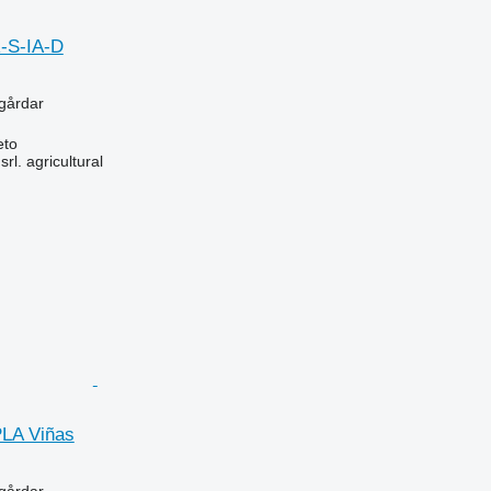
-S-IA-D
ngårdar
eto
srl. agricultural
PLA Viñas