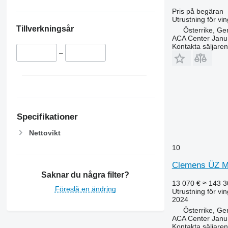
Pris på begäran
Utrustning för vi
Tillverkningsår
Österrike, Ge
ACA Center Jan
Kontakta säljaren
–
Specifikationer
Nettovikt
10
Clemens ÜZ Mu
Saknar du några filter?
13 070 €
≈ 143 3
Föreslå en ändring
Utrustning för vi
2024
Österrike, Ge
ACA Center Jan
Kontakta säljaren