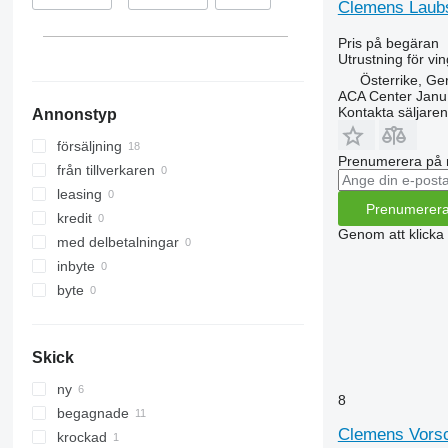
Clemens Laubs
Frankrike
Pris på begäran
Spanien
Utrustning för vi
Österrike, Ge
ACA Center Jan
Kontakta säljaren
Annonstyp
försäljning
Prenumerera på 
från tillverkaren
leasing
Prenumerer
kredit
Genom att klicka
med delbetalningar
inbyte
byte
Skick
ny
8
begagnade
Clemens Vorsc
krockad