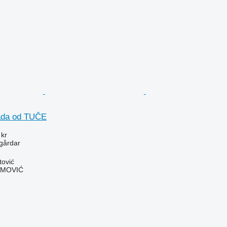
rada od TUČE
 kr
ngårdar
tović
AMOVIĆ