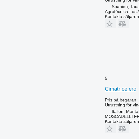
Utrustning för vi
Spanien, Tau
Agrotécnica Los A
Kontakta säljaren
5
Cimatrice ero
Pris på begäran
Utrustning för vi
Italien, Monta
MOSCADELLI F
Kontakta säljaren