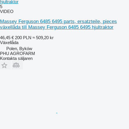
hjultraktor
5
VIDEO
Massey Ferguson 6485 6495 parts, ersatzteile, pieces
växellåda till Massey Ferguson 6485 6495 hjultraktor
46,45 €
200 PLN
≈ 509,20 kr
Växellåda
Polen, Byków
PHU AGROFARM
Kontakta säljaren