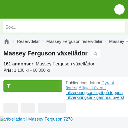
Reservdelar
Massey Ferguson reservdelar
Massey Fe
Massey Ferguson växellådor
161 annonser:
Massey Ferguson växellådor
Pris:
1 100 kr - 66 000 kr
Publiceringsdatum
Dyrast
överst
Billigast överst
Tillverkningsår - nytt på toppen
Tillverkningsår - gammal överst