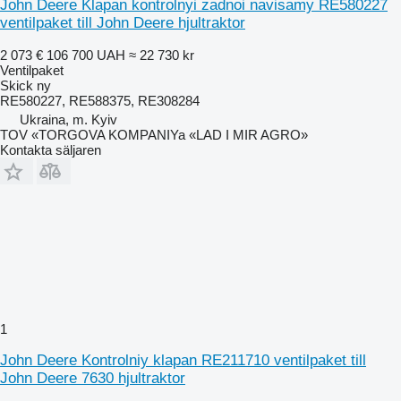
John Deere Klapan kontrolnyi zadnoi navisamy RE580227
ventilpaket till John Deere hjultraktor
2 073 €
106 700 UAH
≈ 22 730 kr
Ventilpaket
Skick
ny
RE580227, RE588375, RE308284
Ukraina, m. Kyiv
TOV «TORGOVA KOMPANIYa «LAD I MIR AGRO»
Kontakta säljaren
1
John Deere Kontrolniy klapan RE211710 ventilpaket till
John Deere 7630 hjultraktor