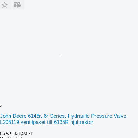
3
John Deere 6145r, 6r Series, Hydraulic Pressure Valve
L205119 ventilpaket till 6135R hjultraktor
85 €
≈ 931,90 kr