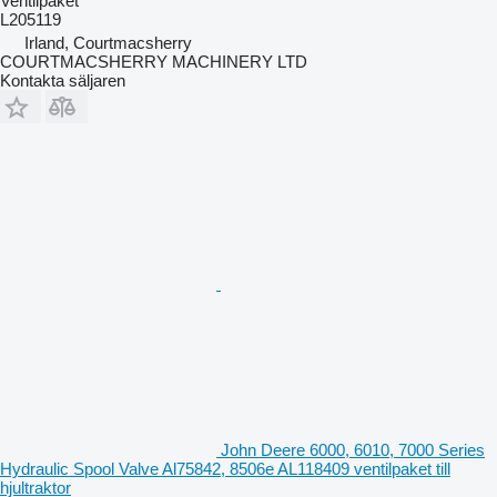
Ventilpaket
L205119
Irland, Courtmacsherry
COURTMACSHERRY MACHINERY LTD
Kontakta säljaren
John Deere 6000, 6010, 7000 Series
Hydraulic Spool Valve Al75842, 8506e AL118409 ventilpaket till
hjultraktor