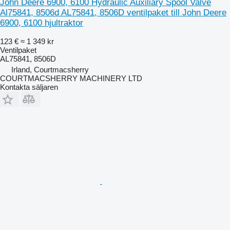
John Deere 6900, 6100 Hydraulic Auxiliary Spool Valve
Al75841, 8506d AL75841, 8506D ventilpaket till John Deere
6900, 6100 hjultraktor
123 €
≈ 1 349 kr
Ventilpaket
AL75841, 8506D
Irland, Courtmacsherry
COURTMACSHERRY MACHINERY LTD
Kontakta säljaren