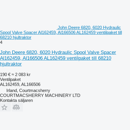
John Deere 6820, 6020 Hydraulic
Spool Valve Spacer Al162459, Al166506 AL162459 ventilpaket till
68210 hjultraktor
4
John Deere 6820, 6020 Hydraulic Spool Valve Spacer
Al162459, Al166506 AL162459 ventilpaket till 68210
hjultraktor
190 €
≈ 2 083 kr
Ventilpaket
AL162459, AL166506
Irland, Courtmacsherry
COURTMACSHERRY MACHINERY LTD
Kontakta säljaren