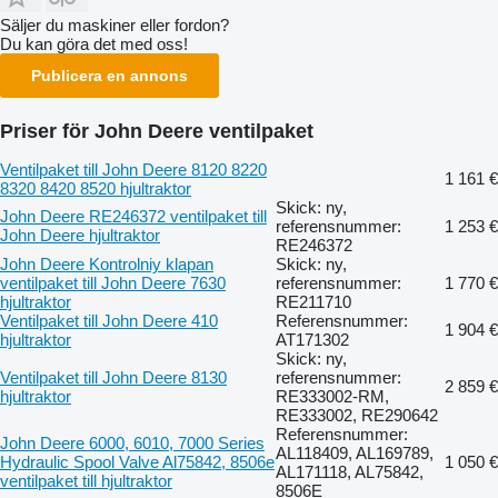
Säljer du maskiner eller fordon?
Du kan göra det med oss!
Publicera en annons
Priser för John Deere ventilpaket
Ventilpaket till John Deere 8120 8220
1 161 €
8320 8420 8520 hjultraktor
Skick: ny,
John Deere RE246372 ventilpaket till
referensnummer:
1 253 €
John Deere hjultraktor
RE246372
John Deere Kontrolniy klapan
Skick: ny,
ventilpaket till John Deere 7630
referensnummer:
1 770 €
hjultraktor
RE211710
Ventilpaket till John Deere 410
Referensnummer:
1 904 €
hjultraktor
AT171302
Skick: ny,
Ventilpaket till John Deere 8130
referensnummer:
2 859 €
hjultraktor
RE333002-RM,
RE333002, RE290642
Referensnummer:
John Deere 6000, 6010, 7000 Series
AL118409, AL169789,
Hydraulic Spool Valve Al75842, 8506e
1 050 €
AL171118, AL75842,
ventilpaket till hjultraktor
8506E