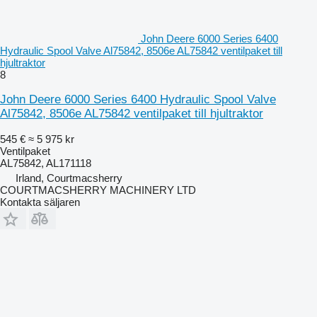
John Deere 6000 Series 6400
Hydraulic Spool Valve Al75842, 8506e AL75842 ventilpaket till
hjultraktor
8
John Deere 6000 Series 6400 Hydraulic Spool Valve
Al75842, 8506e AL75842 ventilpaket till hjultraktor
545 €
≈ 5 975 kr
Ventilpaket
AL75842, AL171118
Irland, Courtmacsherry
COURTMACSHERRY MACHINERY LTD
Kontakta säljaren