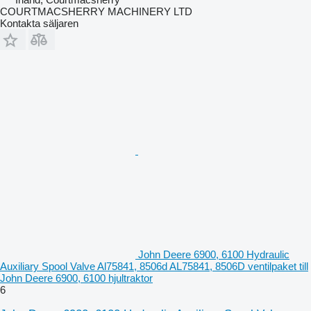
COURTMACSHERRY MACHINERY LTD
Kontakta säljaren
John Deere 6900, 6100 Hydraulic
Auxiliary Spool Valve Al75841, 8506d AL75841, 8506D ventilpaket till
John Deere 6900, 6100 hjultraktor
6