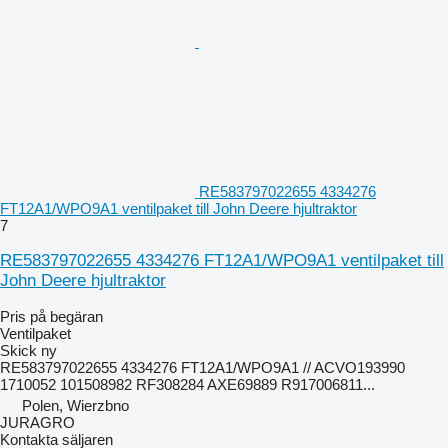
RE583797022655 4334276
FT12A1/WPO9A1 ventilpaket till John Deere hjultraktor
7
RE583797022655 4334276 FT12A1/WPO9A1 ventilpaket till
John Deere hjultraktor
Pris på begäran
Ventilpaket
Skick
ny
RE583797022655 4334276 FT12A1/WPO9A1 // ACVO193990
1710052 101508982 RF308284 AXE69889 R917006811...
Polen, Wierzbno
JURAGRO
Kontakta säljaren