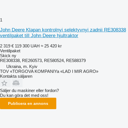
1
John Deere Klapan kontrolnyi selektyvnyi zadnii RE308338
ventilpaket till John Deere hjultraktor
2 319 €
119 300 UAH
≈ 25 420 kr
Ventilpaket
Skick
ny
RE308338, RE260573, RE580524, RE588379
Ukraina, m. Kyiv
TOV «TORGOVA KOMPANIYa «LAD I MIR AGRO»
Kontakta säljaren
Säljer du maskiner eller fordon?
Du kan göra det med oss!
Publicera en annons