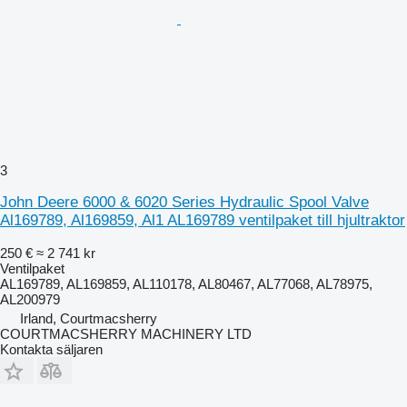
3
John Deere 6000 & 6020 Series Hydraulic Spool Valve
Al169789, Al169859, Al1 AL169789 ventilpaket till hjultraktor
250 €
≈ 2 741 kr
Ventilpaket
AL169789, AL169859, AL110178, AL80467, AL77068, AL78975,
AL200979
Irland, Courtmacsherry
COURTMACSHERRY MACHINERY LTD
Kontakta säljaren