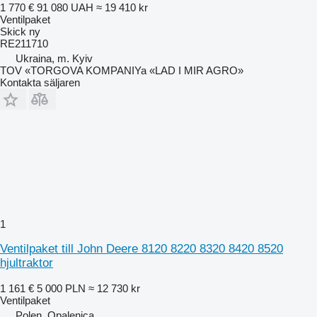
1 770 €
91 080 UAH
≈ 19 410 kr
Ventilpaket
Skick
ny
RE211710
Ukraina, m. Kyiv
TOV «TORGOVA KOMPANIYa «LAD I MIR AGRO»
Kontakta säljaren
1
Ventilpaket till John Deere 8120 8220 8320 8420 8520
hjultraktor
1 161 €
5 000 PLN
≈ 12 730 kr
Ventilpaket
Polen, Opalenica