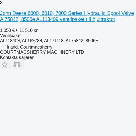
8
John Deere 6000, 6010, 7000 Series Hydraulic Spool Valve
Al75842, 8506e AL118409 ventilpaket till hjultraktor
1 050 €
≈ 11 510 kr
Ventilpaket
AL118409, AL169789, AL171118, AL75842, 8506E
Irland, Courtmacsherry
COURTMACSHERRY MACHINERY LTD
Kontakta säljaren