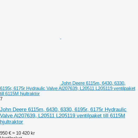
John Deere 6115m, 6430, 6330,
6195r, 6175r Hydraulic Valve Al207639, L20511 L205119 ventilpaket
till 6115M hjultraktor
7
John Deere 6115m, 6430, 6330, 6195r, 6175r Hydraulic
Valve Al207639, L20511 L205119 ventilpaket till 6115M
hjultraktor
950 €
≈ 10 420 kr