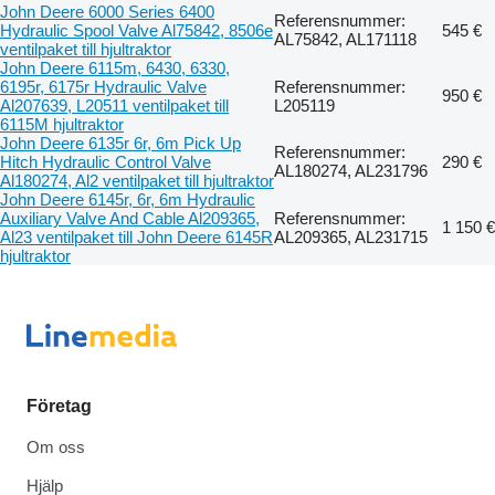
John Deere 6000 Series 6400
Referensnummer:
Hydraulic Spool Valve Al75842, 8506e
545 €
AL75842, AL171118
ventilpaket till hjultraktor
John Deere 6115m, 6430, 6330,
6195r, 6175r Hydraulic Valve
Referensnummer:
950 €
Al207639, L20511 ventilpaket till
L205119
6115M hjultraktor
John Deere 6135r 6r, 6m Pick Up
Referensnummer:
Hitch Hydraulic Control Valve
290 €
AL180274, AL231796
Al180274, Al2 ventilpaket till hjultraktor
John Deere 6145r, 6r, 6m Hydraulic
Auxiliary Valve And Cable Al209365,
Referensnummer:
1 150 €
Al23 ventilpaket till John Deere 6145R
AL209365, AL231715
hjultraktor
Företag
Om oss
Hjälp