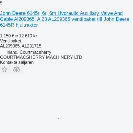
9
John Deere 6145r, 6r, 6m Hydraulic Auxiliary Valve And
Cable Al209365, Al23 AL209365 ventilpaket till John Deere
6145R hjultraktor
1 150 €
≈ 12 610 kr
Ventilpaket
AL209365, AL231715
Irland, Courtmacsherry
COURTMACSHERRY MACHINERY LTD
Kontakta säljaren