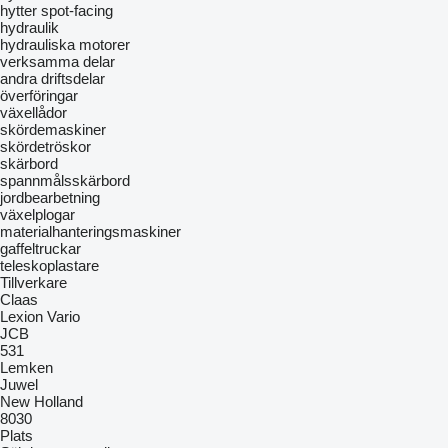
hytter
spot-facing
hydraulik
hydrauliska motorer
verksamma delar
andra driftsdelar
överföringar
växellådor
skördemaskiner
skördetröskor
skärbord
spannmålsskärbord
jordbearbetning
växelplogar
materialhanteringsmaskiner
gaffeltruckar
teleskoplastare
Tillverkare
Claas
Lexion
Vario
JCB
531
Lemken
Juwel
New Holland
8030
Plats