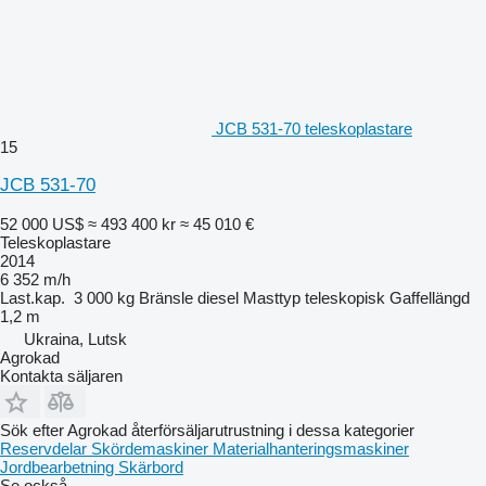
JCB 531-70 teleskoplastare
15
JCB 531-70
52 000 US$
≈ 493 400 kr
≈ 45 010 €
Teleskoplastare
2014
6 352 m/h
Last.kap.
3 000 kg
Bränsle
diesel
Masttyp
teleskopisk
Gaffellängd
1,2 m
Ukraina, Lutsk
Agrokad
Kontakta säljaren
Sök efter Agrokad återförsäljarutrustning i dessa kategorier
Reservdelar
Skördemaskiner
Materialhanteringsmaskiner
Jordbearbetning
Skärbord
Se också