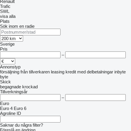
Renault
Trafic
SWL
visa alla
Plats
Sök inom en radie
Sverige
Pris
–
Annonstyp
försäljning
från tillverkaren
leasing
kredit
med delbetalningar
inbyte
byte
Skick
begagnade
krockad
Tillverkningsår
–
Euro
Euro 4
Euro 6
Agroline ID
Saknar du några filter?
Föreslå en ändring