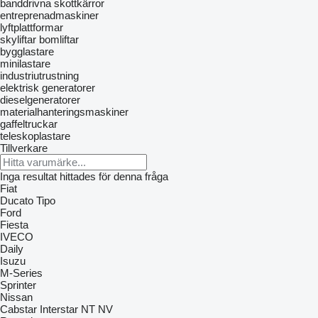
banddrivna skottkärror
entreprenadmaskiner
lyftplattformar
skyliftar
bomliftar
bygglastare
minilastare
industriutrustning
elektrisk generatorer
dieselgeneratorer
materialhanteringsmaskiner
gaffeltruckar
teleskoplastare
Tillverkare
Inga resultat hittades för denna fråga
Fiat
Ducato
Tipo
Ford
Fiesta
IVECO
Daily
Isuzu
M-Series
Sprinter
Nissan
Cabstar
Interstar
NT
NV