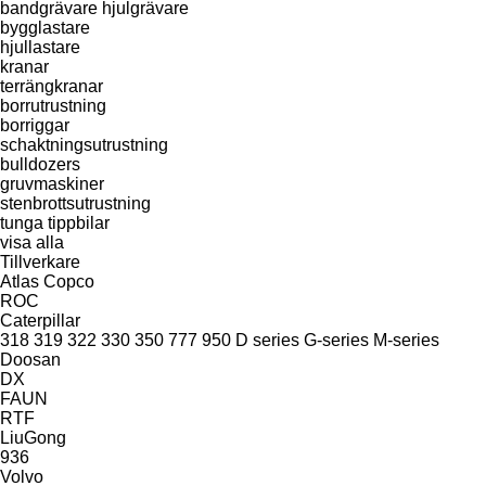
bandgrävare
hjulgrävare
bygglastare
hjullastare
kranar
terrängkranar
borrutrustning
borriggar
schaktningsutrustning
bulldozers
gruvmaskiner
stenbrottsutrustning
tunga tippbilar
visa alla
Tillverkare
Atlas Copco
ROC
Caterpillar
318
319
322
330
350
777
950
D series
G-series
M-series
Doosan
DX
FAUN
RTF
LiuGong
936
Volvo