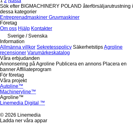
1
2
Nästa
Sök efter BIGMACHINERY POLAND återförsäljarutrustning i
dessa kategorier
Entreprenadmaskiner
Gruvmaskiner
Företag
Om oss
Hjälp
Kontakter
Sverige / Svenska
Information
Allmänna villkor
Sekretesspolicy
Säkerhetstips
Agroline
recensioner
Varumärkeskatalog
Våra erbjudanden
Annonsering på Agroline
Publicera en annons
Placera en
banner
Affiliateprogram
För företag
Våra projekt
Autoline™
Machineryline™
Agroline™
Linemedia Digital ™
© 2026 Linemedia
Ladda ner våra appar