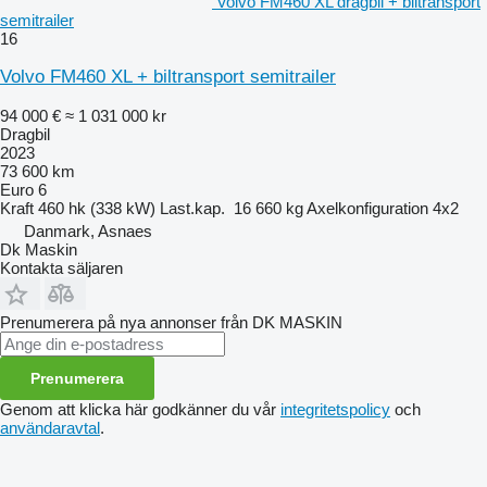
Volvo FM460 XL dragbil + biltransport
semitrailer
16
Volvo FM460 XL + biltransport semitrailer
94 000 €
≈ 1 031 000 kr
Dragbil
2023
73 600 km
Euro 6
Kraft
460 hk (338 kW)
Last.kap.
16 660 kg
Axelkonfiguration
4x2
Danmark, Asnaes
Dk Maskin
Kontakta säljaren
Prenumerera på nya annonser från DK MASKIN
Prenumerera
Genom att klicka här godkänner du vår
integritetspolicy
och
användaravtal
.