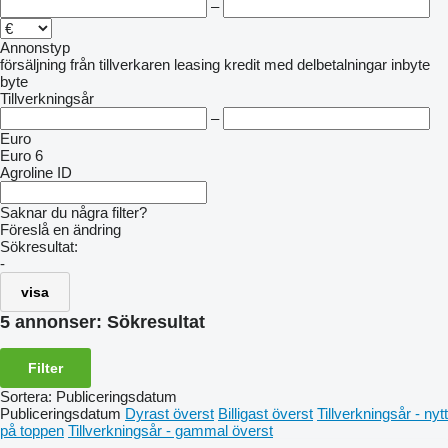
–
Annonstyp
försäljning
från tillverkaren
leasing
kredit
med delbetalningar
inbyte
byte
Tillverkningsår
–
Euro
Euro 6
Agroline ID
Saknar du några filter?
Föreslå en ändring
Sökresultat:
-
visa
5 annonser:
Sökresultat
Filter
Sortera
:
Publiceringsdatum
Publiceringsdatum
Dyrast överst
Billigast överst
Tillverkningsår - nytt
på toppen
Tillverkningsår - gammal överst