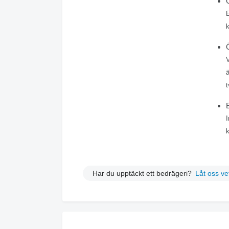
V
ä
t
B
I
k
Har du upptäckt ett bedrägeri?
Låt oss ve