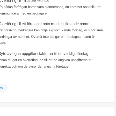
Överföring till "Trustee"-kontot
En sådan förfrågan borde vara alarmerande, du kommer sannolikt att
kommunicera med en bedragare.
Överföring till ett företagskonto med ett liknande namn
ar försiktig, bedragare kan dölja sig som kända företag, och gör små
ndringar av namnet. Överför inte pengar om företagets namn är i
vivel.
yte av egna uppgifter i fakturan till ett verkligt företag
nnan du gör en överföring, se till att de angivna uppgifterna är
orrekta och om de avser det angivna företaget.
ta