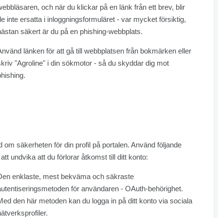
webbläsaren, och när du klickar på en länk från ett brev, blir
de inte ersatta i inloggningsformuläret - var mycket försiktig,
nästan säkert är du på en phishing-webbplats.
Använd länken för att gå till webbplatsen från bokmärken eller
skriv "Agroline" i din sökmotor - så du skyddar dig mot
phishing.
 om säkerheten för din profil på portalen. Använd följande
 att undvika att du förlorar åtkomst till ditt konto:
Den enklaste, mest bekväma och säkraste
autentiseringsmetoden för användaren - OAuth-behörighet.
Med den här metoden kan du logga in på ditt konto via sociala
nätverksprofiler.