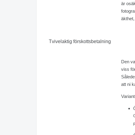
är osäk
fotogra
äkthet, 
Tvivelaktig förskottsbetalning
Den va
viss fö
Således
att ni 
Variant
G
p