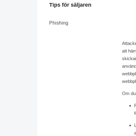
Tips för säljaren
Phishing
Attack
att häm
skickar
använda
webbpla
webbpla
Om du h
F
f