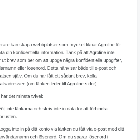
erare kan skapa webbplatser som mycket liknar Agroline för
ta din konfidentiella information. Tänk på att Agroline inte
 ut brev som ber om att uppge några konfidentiella uppgifter,
rnamn eller lösenord. Detta hänvisar både till e-post och
tsen själv. Om du har fått ett sådant brev, kolla
tsadressen (om länken leder till Agroline-sidor).
ar det minsta tvivel:
ölj inte länkarna och skriv inte in data för att förhindra
örlusten.
Logga inte in på ditt konto via länken du fått via e-post med ditt
användarnamn och lösenord. Om du sparar lösenord i