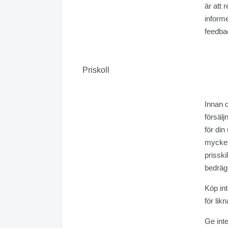
är att 
informe
feedba
Priskoll
Innan d
försälj
för din
mycket
prisski
bedrägl
Köp int
för lik
Ge inte