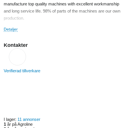
manufacture top quality machines with excellent workmanship
and long service life. 98% of parts of the machines are our own
production.
Detaljer
2018 – Establishment of the limited liability company
JIRBO
2016 - Launching of MABO production
Kontakter
2014 - Development and production of KATANA wood
chipper
2013 - Development and production of the first MABO
Verifierad tillverkare
wood chipper
2000 to present - Production of automotive parts (welds,
machined parts)
1998 - Custom production of container carriers
1997 - Development and production of sheet metal
benders
1995 - Development and production of machines for gutter
I lager:
11 annonser
channels
1
år på Agroline