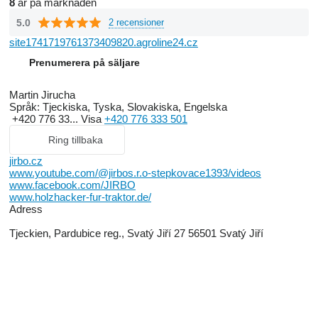
8
år på marknaden
1993 - Production of machined components for presses
1992 - Establishment of the sole proprietorship JIRBO
5.0
2 recensioner
1987 - Purchase of the first milling machine
site1741719761373409820.agroline24.cz
Prenumerera på säljare
Martin Jirucha
Språk:
Tjeckiska, Tyska, Slovakiska, Engelska
+420 776 33...
Visa
+420 776 333 501
Ring tillbaka
jirbo.cz
www.youtube.com/@jirbos.r.o-stepkovace1393/videos
www.facebook.com/JIRBO
www.holzhacker-fur-traktor.de/
Adress
Tjeckien, Pardubice reg., Svatý Jiří 27 56501 Svatý Jiří