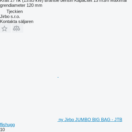
Kraft
27 hk (19.85 kW)
Bränsle
bensin
Kapacitet
13 m3/h
Maximal
grendiameter
120 mm
Tjeckien
Jirbo s.r.o.
Kontakta säljaren
ny Jirbo JUMBO BIG BAG - JTB
flishugg
10