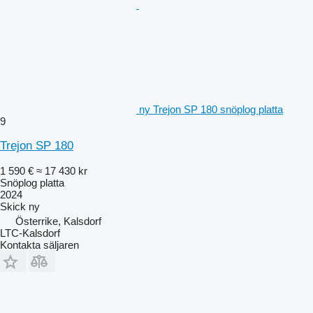
ny Trejon SP 180 snöplog platta
9
Trejon SP 180
1 590 €
≈ 17 430 kr
Snöplog platta
2024
Skick
ny
Österrike, Kalsdorf
LTC-Kalsdorf
Kontakta säljaren