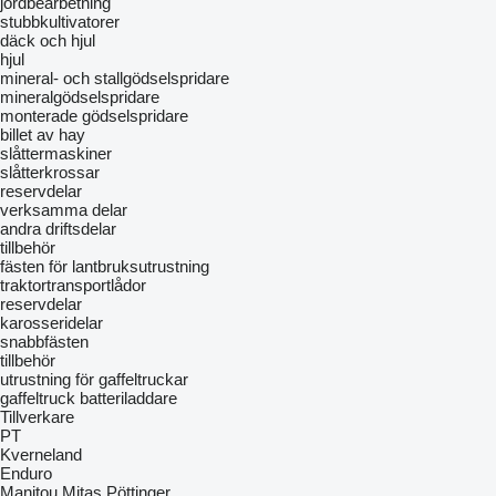
jordbearbetning
stubbkultivatorer
däck och hjul
hjul
mineral- och stallgödselspridare
mineralgödselspridare
monterade gödselspridare
billet av hay
slåttermaskiner
slåtterkrossar
reservdelar
verksamma delar
andra driftsdelar
tillbehör
fästen för lantbruksutrustning
traktortransportlådor
reservdelar
karosseridelar
snabbfästen
tillbehör
utrustning för gaffeltruckar
gaffeltruck batteriladdare
Tillverkare
PT
Kverneland
Enduro
Manitou
Mitas
Pöttinger