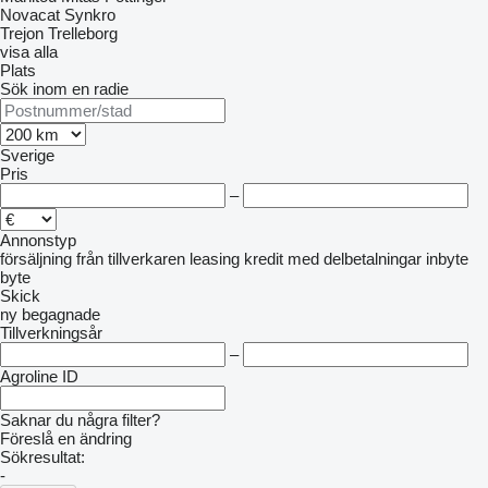
Novacat
Synkro
Trejon
Trelleborg
visa alla
Plats
Sök inom en radie
Sverige
Pris
–
Annonstyp
försäljning
från tillverkaren
leasing
kredit
med delbetalningar
inbyte
byte
Skick
ny
begagnade
Tillverkningsår
–
Agroline ID
Saknar du några filter?
Föreslå en ändring
Sökresultat:
-