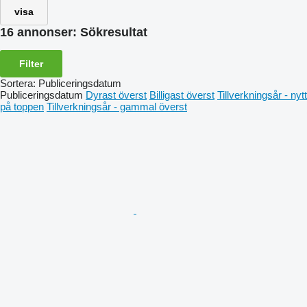
visa
16 annonser:
Sökresultat
Filter
Sortera
:
Publiceringsdatum
Publiceringsdatum
Dyrast överst
Billigast överst
Tillverkningsår - nytt
på toppen
Tillverkningsår - gammal överst