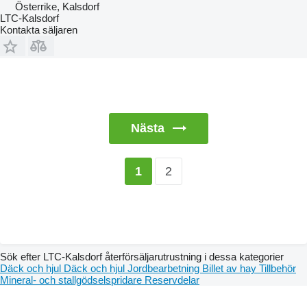
Österrike, Kalsdorf
LTC-Kalsdorf
Kontakta säljaren
Nästa
2
1
Sök efter LTC-Kalsdorf återförsäljarutrustning i dessa kategorier
Däck och hjul
Däck och hjul
Jordbearbetning
Billet av hay
Tillbehör
Mineral- och stallgödselspridare
Reservdelar