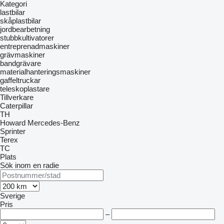
Kategori
lastbilar
skåplastbilar
jordbearbetning
stubbkultivatorer
entreprenadmaskiner
grävmaskiner
bandgrävare
materialhanteringsmaskiner
gaffeltruckar
teleskoplastare
Tillverkare
Caterpillar
TH
Howard
Mercedes-Benz
Sprinter
Terex
TC
Plats
Sök inom en radie
Sverige
Pris
–