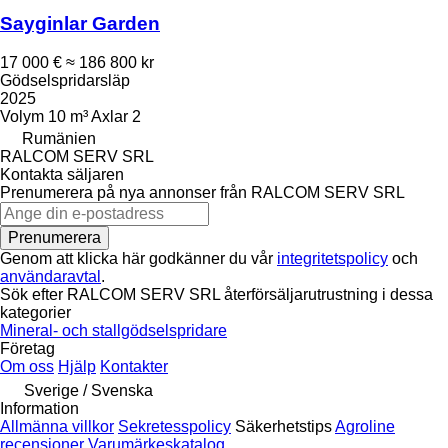
Sayginlar Garden
17 000 €
≈ 186 800 kr
Gödselspridarsläp
2025
Volym
10 m³
Axlar
2
Rumänien
RALCOM SERV SRL
Kontakta säljaren
Prenumerera på nya annonser från RALCOM SERV SRL
Prenumerera
Genom att klicka här godkänner du vår
integritetspolicy
och
användaravtal
.
Sök efter RALCOM SERV SRL återförsäljarutrustning i dessa
kategorier
Mineral- och stallgödselspridare
Företag
Om oss
Hjälp
Kontakter
Sverige / Svenska
Information
Allmänna villkor
Sekretesspolicy
Säkerhetstips
Agroline
recensioner
Varumärkeskatalog