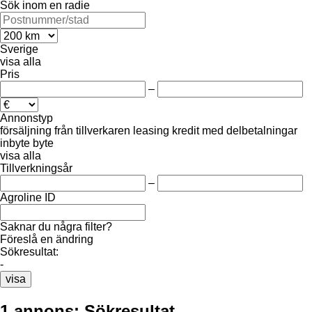
Sök inom en radie
Sverige
visa alla
Pris
–
Annonstyp
försäljning
från tillverkaren
leasing
kredit
med delbetalningar
inbyte
byte
visa alla
Tillverkningsår
–
Agroline ID
Saknar du några filter?
Föreslå en ändring
Sökresultat:
-
visa
1 annons:
Sökresultat